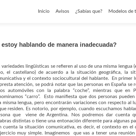
Saltar al contenido
Inicio
Avisos
¿Sabías que?
Modelos de 
s estoy hablando de manera inadecuada?
 variedades lingüísticas se refieren al uso de una misma lengua (
o, el castellano) de acuerdo a la situación geográfica, la si
unicativa y el contexto sociocultural del hablante.
En primer lu
presta atención, se podrá notar que las personas en España se r
los automóviles con la palabra “coche”, mientras que en P
nominamos “carro”. Esto manifiesta que dos personas pueden 
 misma lengua, pero encontrarán variaciones con respecto al l
que residen. Es notorio, por ejemplo, cuando escuchamos habla
rsona que viene de Argentina. Nos podremos dar cuenta q
abras distintas o tiene una entonación diferente para algunas pa
cuenta la situación comunicativa, es decir, el contexto en el 
ejercicio muy simple. Imaginemos que vas a tener una reunión