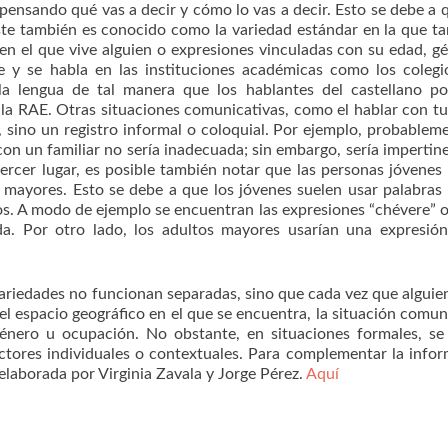
 pensando qué vas a decir y cómo lo vas a decir. Esto se debe a 
Este también es conocido como la variedad estándar en la que 
en el que vive alguien o expresiones vinculadas con su edad, g
 y se habla en las instituciones académicas como los colegi
 la lengua de tal manera que los hablantes del castellano p
e la RAE. Otras situaciones comunicativas, como el hablar con 
sino un registro informal o coloquial. Por ejemplo, probableme
on un familiar no sería inadecuada; sin embargo, sería impertin
 tercer lugar, es posible también notar que las personas jóvenes
s mayores. Esto se debe a que los jóvenes suelen usar palabras
. A modo de ejemplo se encuentran las expresiones “chévere” o
da. Por otro lado, los adultos mayores usarían una expresi
ariedades no funcionan separadas, sino que cada vez que alguie
el espacio geográfico en el que se encuentra, la situación comun
énero u ocupación. No obstante, en situaciones formales, se
ctores individuales o contextuales. Para complementar la info
elaborada por Virginia Zavala y Jorge Pérez.
Aquí