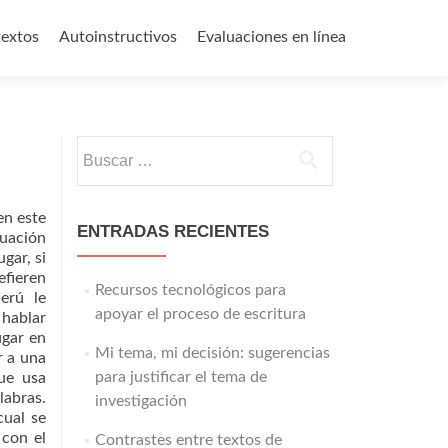
textos
Autoinstructivos
Evaluaciones en línea
Buscar:
en este
ENTRADAS RECIENTES
tuación
gar, si
efieren
Recursos tecnológicos para
erú le
apoyar el proceso de escritura
hablar
ugar en
Mi tema, mi decisión: sugerencias
r a una
para justificar el tema de
ue usa
labras.
investigación
cual se
 con el
Contrastes entre textos de