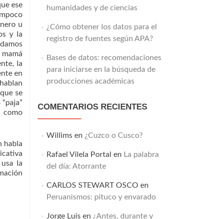
que ese
humanidades y de ciencias
tampoco
énero u
¿Cómo obtener los datos para el
os y la
registro de fuentes según APA?
odamos
tu mamá
Bases de datos: recomendaciones
nte, la
para iniciarse en la búsqueda de
ente en
producciones académicas
 hablan
 que se
 “paja”
COMENTARIOS RECIENTES
ón como
Willims
en
¿Cuzco o Cusco?
n habla
icativa
Rafael Vilela Portal
en
La palabra
 usa la
del día: Atorrante
rmación
CARLOS STEWART OSCO
en
Peruanismos: pituco y envarado
Jorge Luis
en
¿Antes, durante y