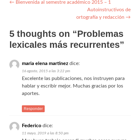
Navegación de entradas
←
Bienvenida al semestre académico 2015 – 1
Autoinstructivos de
ortografía y redacción
→
5 thoughts on “
Problemas
lexicales más recurrentes
”
maria elena martinez
dice:
16 agosto, 2015 a las 3:22 pm
Excelente las publicaciones, nos instruyen para
hablar y escribir mejor. Muchas gracias por los
aportes.
Responder
Federico
dice:
11 mayo, 2019 a las 8:50 pm