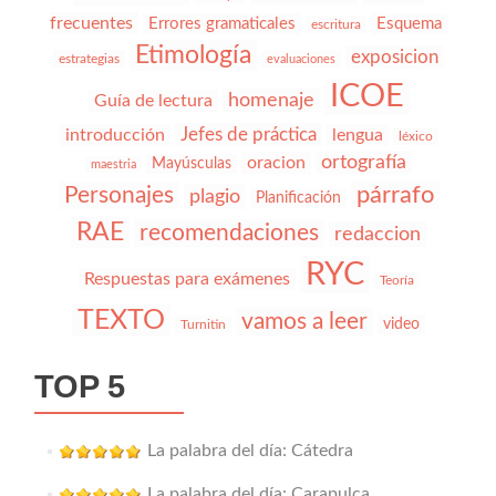
frecuentes
Errores gramaticales
Esquema
escritura
Etimología
exposicion
estrategias
evaluaciones
ICOE
homenaje
Guía de lectura
Jefes de práctica
introducción
lengua
léxico
ortografía
oracion
Mayúsculas
maestria
párrafo
Personajes
plagio
Planificación
RAE
recomendaciones
redaccion
RYC
Respuestas para exámenes
Teoría
TEXTO
vamos a leer
video
Turnitin
TOP 5
La palabra del día: Cátedra
La palabra del día: Carapulca