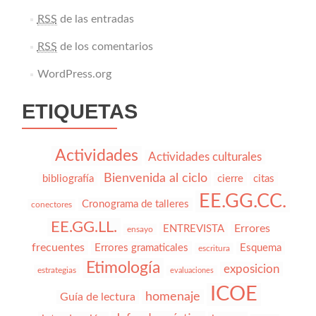
RSS
de las entradas
RSS
de los comentarios
WordPress.org
ETIQUETAS
Actividades
Actividades culturales
Bienvenida al ciclo
bibliografía
cierre
citas
EE.GG.CC.
Cronograma de talleres
conectores
EE.GG.LL.
Errores
ENTREVISTA
ensayo
frecuentes
Errores gramaticales
Esquema
escritura
Etimología
exposicion
estrategias
evaluaciones
ICOE
homenaje
Guía de lectura