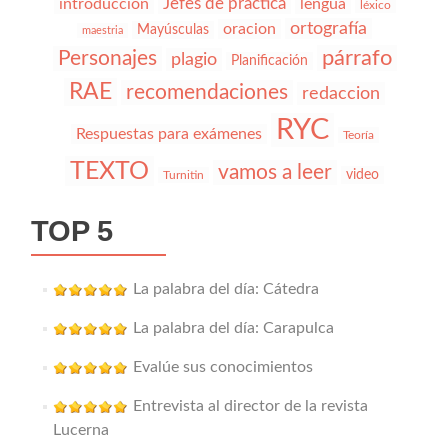
Jefes de práctica
introducción
lengua
léxico
ortografía
oracion
Mayúsculas
maestria
párrafo
Personajes
plagio
Planificación
RAE
recomendaciones
redaccion
RYC
Respuestas para exámenes
Teoría
TEXTO
vamos a leer
video
Turnitin
TOP 5
La palabra del día: Cátedra
La palabra del día: Carapulca
Evalúe sus conocimientos
Entrevista al director de la revista
Lucerna