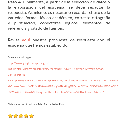
Paso 4
: Finalmente, a partir de la selección de datos y
la elaboración del esquema, se debe redactar la
respuesta. Asimismo, es necesario recordar el uso de la
variedad formal: léxico académico, correcta ortografía
y puntuación, conectores lógicos, elementos de
referencia y citado de fuentes.
Revisa
aquí
nuestra propuesta de respuesta con el
esquema que hemos establecido.
Fuente de la imagen:
http://www.google.com.pe/imgres?
imgurl=http://images.clipartof.com/thumbnails/439842-Cartoon-Stressed-School-
Boy-Taking-An-
Exam.jpg&imgrefurl=http://www.clipartof.com/portfolio/toonaday/exam&usg=__r4
Ve&prev=/search%3Fq%3Dstress%2Bboy%2Btaking%2Bexam%26um%3D1%26hl%3Des%26cl
a%26sa%3DN%26rls%3Dorg.mozilla:es-ES:official%26tbm%3Disch&um=1&itbs=1
Elaborado por Ana Lucía Martínez y Javier Pizarro