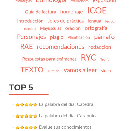
Etimología
exposicion
estrategias
evaluaciones
ICOE
homenaje
Guía de lectura
Jefes de práctica
introducción
lengua
léxico
ortografía
oracion
Mayúsculas
maestria
párrafo
Personajes
plagio
Planificación
RAE
recomendaciones
redaccion
RYC
Respuestas para exámenes
Teoría
TEXTO
vamos a leer
video
Turnitin
TOP 5
La palabra del día: Cátedra
La palabra del día: Carapulca
Evalúe sus conocimientos