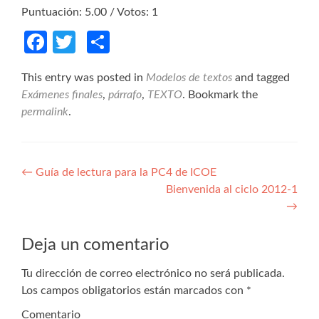
Puntuación:
5.00
/ Votos:
1
Facebook
Twitter
Compartir
This entry was posted in
Modelos de textos
and tagged
Exámenes finales
,
párrafo
,
TEXTO
. Bookmark the
permalink
.
Navegación de entradas
←
Guía de lectura para la PC4 de ICOE
Bienvenida al ciclo 2012-1
→
Deja un comentario
Tu dirección de correo electrónico no será publicada.
Los campos obligatorios están marcados con
*
Comentario