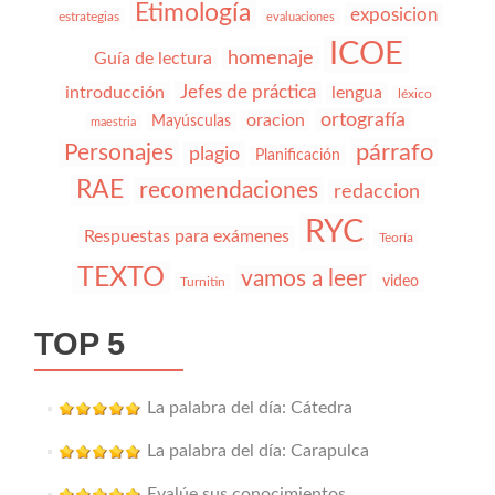
Etimología
exposicion
estrategias
evaluaciones
ICOE
homenaje
Guía de lectura
Jefes de práctica
introducción
lengua
léxico
ortografía
oracion
Mayúsculas
maestria
párrafo
Personajes
plagio
Planificación
RAE
recomendaciones
redaccion
RYC
Respuestas para exámenes
Teoría
TEXTO
vamos a leer
video
Turnitin
TOP 5
La palabra del día: Cátedra
La palabra del día: Carapulca
Evalúe sus conocimientos