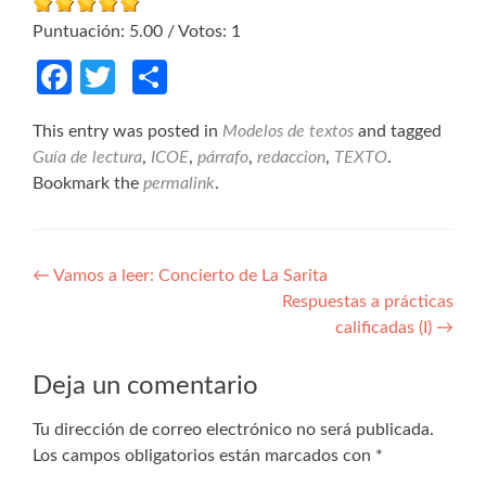
Puntuación:
5.00
/ Votos:
1
Facebook
Twitter
Compartir
This entry was posted in
Modelos de textos
and tagged
Guía de lectura
,
ICOE
,
párrafo
,
redaccion
,
TEXTO
.
Bookmark the
permalink
.
Navegación de entradas
←
Vamos a leer: Concierto de La Sarita
Respuestas a prácticas
calificadas (I)
→
Deja un comentario
Tu dirección de correo electrónico no será publicada.
Los campos obligatorios están marcados con
*