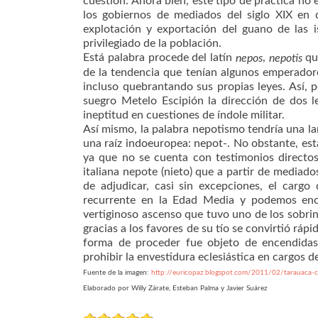
cuestión. Ahora bien, este tipo de práctica no
los gobiernos de mediados del siglo XIX en q
explotación y exportación del guano de las i
privilegiado de la población.
Está palabra procede del latín
,
que
nepos
nepotis
de la tendencia que tenían algunos emperadore
incluso quebrantando sus propias leyes. Así,
suegro Metelo Escipión la dirección de dos l
ineptitud en cuestiones de índole militar.
Así mismo, la palabra nepotismo tendría una la
una raíz indoeuropea: nepot-. No obstante, esta
ya que no se cuenta con testimonios directos.
italiana nepote (nieto) que a partir de mediado
de adjudicar, casi sin excepciones, el cargo
recurrente en la Edad Media y podemos enco
vertiginoso ascenso que tuvo uno de los sobrinos
gracias a los favores de su tío se convirtió ráp
forma de proceder fue objeto de encendidas
prohibir la envestidura eclesiástica en cargos de
Fuente de la imagen:
http://euricopaz.blogspot.com/2011/02/tarauaca-c
Elaborado por Willy Zárate, Esteban Palma y Javier Suárez