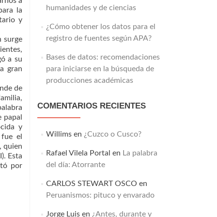
arnos a
humanidades y de ciencias
para la
tario y
¿Cómo obtener los datos para el
registro de fuentes según APA?
n surge
ientes,
Bases de datos: recomendaciones
gó a su
na gran
para iniciarse en la búsqueda de
producciones académicas
ende de
amilia,
COMENTARIOS RECIENTES
palabra
e papal
ocida y
Willims
en
¿Cuzco o Cusco?
fue el
, quien
Rafael Vilela Portal
en
La palabra
). Esta
del día: Atorrante
tó por
CARLOS STEWART OSCO
en
Peruanismos: pituco y envarado
Jorge Luis
en
¿Antes, durante y