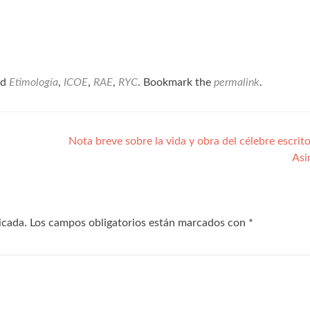
ed
Etimología
,
ICOE
,
RAE
,
RYC
. Bookmark the
permalink
.
Nota breve sobre la vida y obra del célebre escrito
As
icada.
Los campos obligatorios están marcados con
*