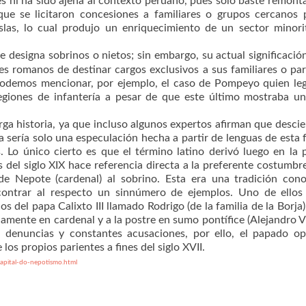
 es ni ha sido ajena al contexto peruano, pues solo baste remont
ue se licitaron concesiones a familiares o grupos cercanos 
slas, lo cual produjo un enriquecimiento de un sector minori
 designa sobrinos o nietos; sin embargo, su actual significació
s romanos de destinar cargos exclusivos a sus familiares o par
 podemos mencionar, por ejemplo, el caso de Pompeyo quien le
egiones de infantería a pesar de que este último mostraba u
rga historia, ya que incluso algunos expertos afirman que desci
 sería solo una especulación hecha a partir de lenguas de esta f
 Lo único cierto es que el término latino derivó luego en la 
s del siglo XIX hace referencia directa a la preferente costumbr
 de Nepote (cardenal) al sobrino. Esta era una tradición con
ntrar al respecto un sinnúmero de ejemplos. Uno de ellos 
 del papa Calixto III llamado Rodrigo (de la familia de la Borja)
idamente en cardenal y a la postre en sumo pontífice (Alejandro VI
 denuncias y constantes acusaciones, por ello, el papado op
 los propios parientes a fines del siglo XVII.
apital-do-nepotismo.html