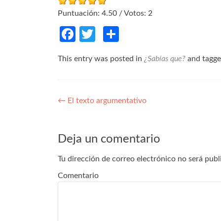
Puntuación:
4.50
/ Votos:
2
Facebook
Twitter
Compartir
This entry was posted in
¿Sabías que?
and tagg
Navegación de entradas
←
El texto argumentativo
Deja un comentario
Tu dirección de correo electrónico no será publ
Comentario