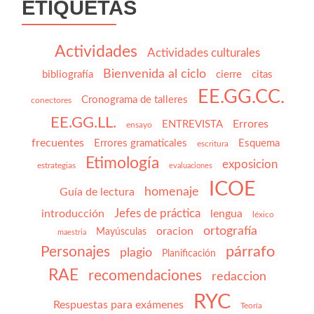
ETIQUETAS
Actividades
Actividades culturales
Bienvenida al ciclo
bibliografía
cierre
citas
EE.GG.CC.
Cronograma de talleres
conectores
EE.GG.LL.
Errores
ENTREVISTA
ensayo
frecuentes
Errores gramaticales
Esquema
escritura
Etimología
exposicion
estrategias
evaluaciones
ICOE
homenaje
Guía de lectura
Jefes de práctica
introducción
lengua
léxico
ortografía
oracion
Mayúsculas
maestria
párrafo
Personajes
plagio
Planificación
RAE
recomendaciones
redaccion
RYC
Respuestas para exámenes
Teoría