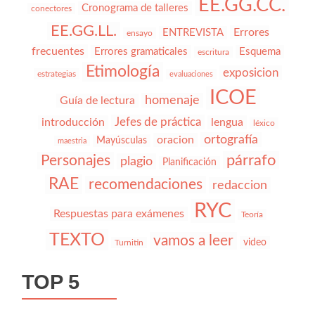
EE.GG.CC.
Cronograma de talleres
conectores
EE.GG.LL.
Errores
ENTREVISTA
ensayo
frecuentes
Errores gramaticales
Esquema
escritura
Etimología
exposicion
estrategias
evaluaciones
ICOE
homenaje
Guía de lectura
Jefes de práctica
introducción
lengua
léxico
ortografía
oracion
Mayúsculas
maestria
párrafo
Personajes
plagio
Planificación
RAE
recomendaciones
redaccion
RYC
Respuestas para exámenes
Teoría
TEXTO
vamos a leer
video
Turnitin
TOP 5