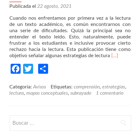
Publicada el
22 agosto, 2021
Cuando nos enfrentamos por primera vez a la lectura
de un texto académico, es común encontrarnos con
una serie de dificultades. Quizá la principal sea no
entender el texto leído. Esto, naturalmente, puede
frustrar a los estudiantes e inclusive provocar cierto
rechazo hacia la lectura. Esta publicación tiene como
Read
objetivo señalar algunas estrategias de lectura
[…]
more
Facebook
Twitter
Compartir
about
¿Antes,
durante
y
Categoría:
Avisos
Etiquetas:
comprensión
,
estrategias
,
después
lectura
,
mapas conceptuales
,
subrayado
1 comentario
de
leer
un
texto
Buscar:
académico?
Recomendaci
para