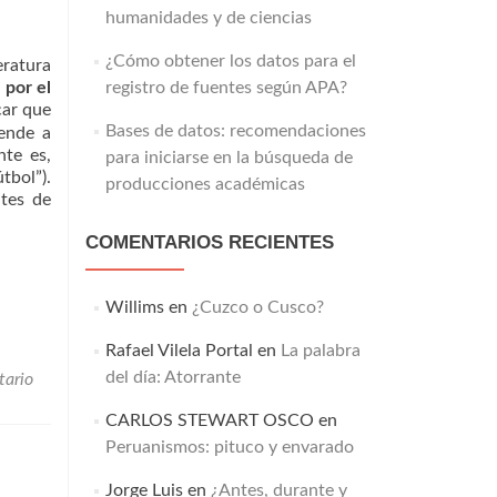
humanidades y de ciencias
¿Cómo obtener los datos para el
eratura
 por el
registro de fuentes según APA?
car que
Bases de datos: recomendaciones
rende a
nte es,
para iniciarse en la búsqueda de
tbol”).
producciones académicas
ntes de
COMENTARIOS RECIENTES
Willims
en
¿Cuzco o Cusco?
Rafael Vilela Portal
en
La palabra
del día: Atorrante
tario
CARLOS STEWART OSCO
en
Peruanismos: pituco y envarado
Jorge Luis
en
¿Antes, durante y