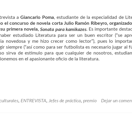
trevista a
Giancarlo Poma
, estudiante de la especialidad de Lit
do
el concurso de novela corta Julio Ramón Ribeyro, organizado
 su primera novela,
. Es importante desta
Sonata para kamikazes
haber estudiado Literatura para ser un buen escritor (“se ap
cia novedosa y me hizo crecer como lector”), pues lo importa
r siempre (“así como para ser futbolista es necesario jugar al fú
aso sirva de estímulo para que cualquier de nosotros, estudia
sionemos en el apasionante oficio de la literatura.
culturales
,
ENTREVISTA
,
Jefes de práctica
,
premio
Dejar un comen