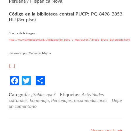
Peruana / Hispánica Nova.
Código en la biblioteca central PUCP:
PQ 8498 B853
HU (3er piso)
Fuente de la imagen:
http://www.amigosdevilla.it/utilidades/de_peru_y_mas/autor/Alfredo_Bryce_Echenique.html
Elaborado por Mercedes Mayna
[…]
Facebook
Twitter
Compartir
Categoría:
¿Sabías que?
Etiquetas:
Actividades
culturales
,
homenaje
,
Personajes
,
recomendaciones
Dejar
un comentario
Newer posts
→