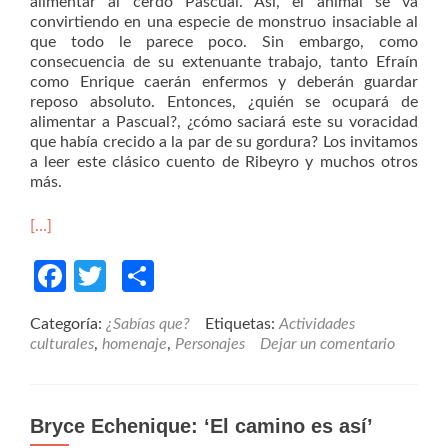
alimentar al cerdo Pascual. Así, el animal se va
convirtiendo en una especie de monstruo insaciable al
que todo le parece poco. Sin embargo, como
consecuencia de su extenuante trabajo, tanto Efraín
como Enrique caerán enfermos y deberán guardar
reposo absoluto. Entonces, ¿quién se ocupará de
alimentar a Pascual?, ¿cómo saciará este su voracidad
que había crecido a la par de su gordura? Los invitamos
a leer este clásico cuento de Ribeyro y muchos otros
más.
[…]
Facebook
Twitter
Compartir
Categoría:
¿Sabías que?
Etiquetas:
Actividades
culturales
,
homenaje
,
Personajes
Dejar un comentario
Bryce Echenique: ‘El camino es así’