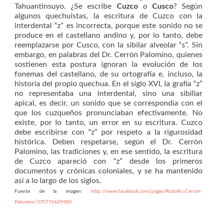
Tahuantinsuyo. ¿Se escribe
Cuzco
o
Cusco
? Según
algunos quechuistas, la escritura de Cuzco con la
interdental “z” es incorrecta, porque este sonido no se
produce en el castellano andino y, por lo tanto, debe
reemplazarse por Cusco, con la sibilar alveolar “s”. Sin
embargo, en palabras del Dr. Cerrón Palomino, quienes
sostienen esta postura ignoran la evolución de los
fonemas del castellano, de su ortografía e, incluso, la
historia del propio quechua. En el siglo XVI, la grafía “z”
no representaba una interdental, sino una sibiliar
apical, es decir, un sonido que se correspondía con el
que los cuzqueños pronunciaban efectivamente. No
existe, por lo tanto, un error en su escritura. Cuzco
debe escribirse con “z” por respeto a la rigurosidad
histórica. Deben respetarse, según el Dr. Cerrón
Palomino, las tradiciones y, en ese sentido, la escritura
de Cuzco apareció con “z” desde los primeros
documentos y crónicas coloniales, y se ha mantenido
así a lo largo de los siglos.
Fuente de la imagen:
http://www.facebook.com/pages/Rodolfo-Cerron-
Palomino/370776629480