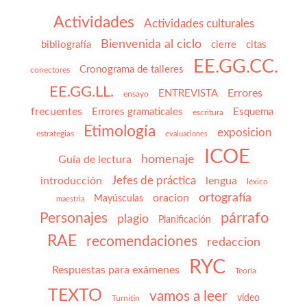
Actividades
Actividades culturales
Bienvenida al ciclo
bibliografía
cierre
citas
EE.GG.CC.
Cronograma de talleres
conectores
EE.GG.LL.
Errores
ENTREVISTA
ensayo
frecuentes
Errores gramaticales
Esquema
escritura
Etimología
exposicion
estrategias
evaluaciones
ICOE
homenaje
Guía de lectura
Jefes de práctica
introducción
lengua
léxico
ortografía
oracion
Mayúsculas
maestria
párrafo
Personajes
plagio
Planificación
RAE
recomendaciones
redaccion
RYC
Respuestas para exámenes
Teoría
TEXTO
vamos a leer
video
Turnitin