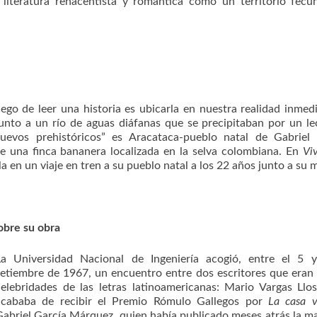
a literatura renacentista y romántica como un territorio fec
go de leer una historia es ubicarla en nuestra realidad inmedi
junto a un río de aguas diáfanas que se precipitaban por un l
evos prehistóricos” es Aracataca-pueblo natal de Gabriel 
 una finca bananera localizada en la selva colombiana. En
Viv
la en un viaje en tren a su pueblo natal a los 22 años junto a su 
obre su obra
La Universidad Nacional de Ingeniería acogió, entre el 5 
setiembre de 1967, un encuentro entre dos escritores que eran
celebridades de las letras latinoamericanas: Mario Vargas Llo
acababa de recibir el Premio Rómulo Gallegos por
La casa v
Gabriel García Márquez, quien había publicado meses atrás la ma