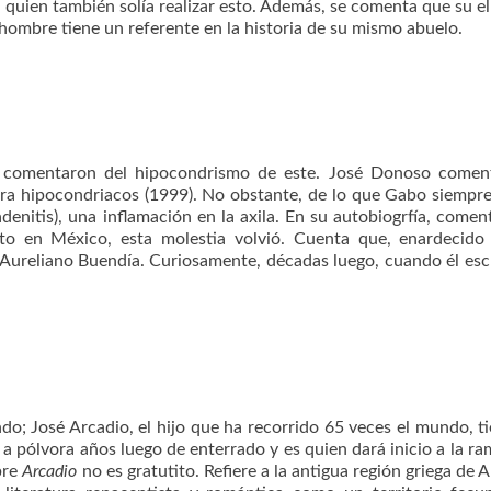
quien también solía realizar esto. Además, se comenta que su e
hombre tiene un referente en la historia de su mismo abuelo.
 comentaron del hipocondrismo de este. José Donoso comen
ara hipocondriacos (1999). No obstante, de lo que Gabo siempre
enitis), una inflamación en la axila. En su autobiogrfía, comen
to en México, esta molestia volvió. Cuenta que, enardecido
 Aureliano Buendía. Curiosamente, décadas luego, cuando él esc
o; José Arcadio, el hijo que ha recorrido 65 veces el mundo, t
 pólvora años luego de enterrado y es quien dará inicio a la r
mbre
Arcadio
no es gratutito. Refiere a la antigua región griega de A