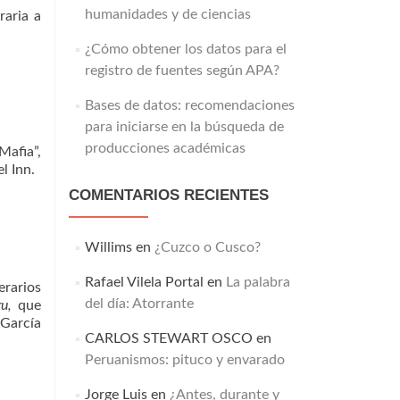
humanidades y de ciencias
raria a
¿Cómo obtener los datos para el
registro de fuentes según APA?
Bases de datos: recomendaciones
para iniciarse en la búsqueda de
producciones académicas
Mafia”,
l Inn.
COMENTARIOS RECIENTES
Willims
en
¿Cuzco o Cusco?
Rafael Vilela Portal
en
La palabra
erarios
del día: Atorrante
u,
que
 García
CARLOS STEWART OSCO
en
Peruanismos: pituco y envarado
Jorge Luis
en
¿Antes, durante y