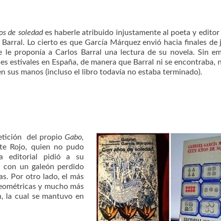
os de soledad
es haberle atribuido injustamente al poeta y editor
x Barral. Lo cierto es que García Márquez envió hacia finales de 
 le proponía a Carlos Barral una lectura de su novela. Sin e
nes estivales en España, de manera que Barral ni se encontraba, 
n sus manos (incluso el libro todavía no estaba terminado).
etición del propio
Gabo,
nte Rojo, quien no pudo
la editorial pidió a su
la con un galeón perdido
as. Por otro lado, el más
 geométricas y mucho más
ón, la cual se mantuvo en