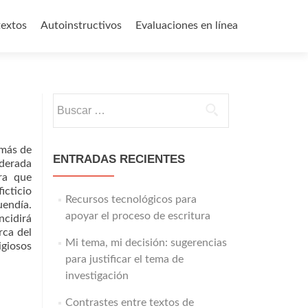
textos
Autoinstructivos
Evaluaciones en línea
Buscar:
 más de
ENTRADAS RECIENTES
iderada
ra que
icticio
Recursos tecnológicos para
uendía.
apoyar el proceso de escritura
ncidirá
rca del
Mi tema, mi decisión: sugerencias
igiosos
para justificar el tema de
investigación
Contrastes entre textos de