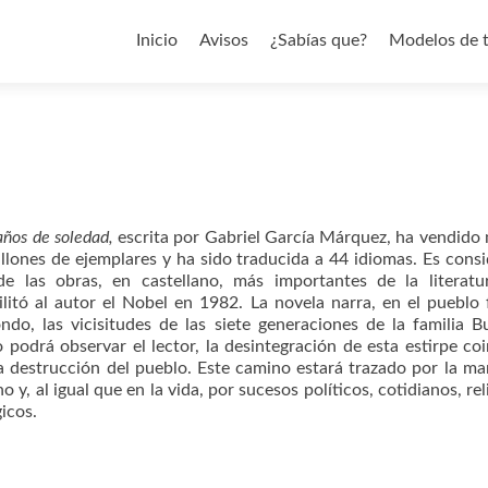
Saltar al contenido
Inicio
Avisos
¿Sabías que?
Modelos de 
años de soledad,
escrita por Gabriel García Márquez, ha vendido
llones de ejemplares y ha sido traducida a 44 idiomas. Es cons
e las obras, en castellano, más importantes de la literatu
ilitó al autor el Nobel en 1982. La novela narra, en el pueblo f
do, las vicisitudes de las siete generaciones de la familia B
podrá observar el lector, la desintegración de esta estirpe coi
a destrucción del pueblo. Este camino estará trazado por la ma
no y, al igual que en la vida, por sucesos políticos, cotidianos, rel
icos.