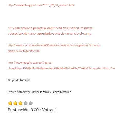
http://arzolad.blogspot.com/2010_09_01_archive.html
http://elcomercio.pe/actualidad/1534731/noticia-ministra-
educacion-alemana-que-plagio-su-tesis-renuncio-al-cargo
http://www.clarin.com/mundo/Renuncio-presidente-hungaro-confirmarse-
plagio_0_674932706.html
http://www.google.com.pe/imgres?
hl=es&biw=1024&bih=596&tbm=isch&tbnid=dTnPwZJe6YvALM:&imgrefurl=http://cul
Grupo de trabajo:
Evelyn Sotomayor, Javier Pizarro y Diego Márquez
Puntuación:
3.00
/ Votos:
1