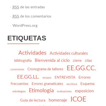
RSS
de las entradas
RSS
de los comentarios
WordPress.org
ETIQUETAS
Actividades
Actividades culturales
Bienvenida al ciclo
bibliografía
cierre
citas
EE.GG.CC.
Cronograma de talleres
conectores
EE.GG.LL.
Errores
ENTREVISTA
ensayo
frecuentes
Errores gramaticales
Esquema
escritura
Etimología
exposicion
estrategias
evaluaciones
ICOE
homenaje
Guía de lectura