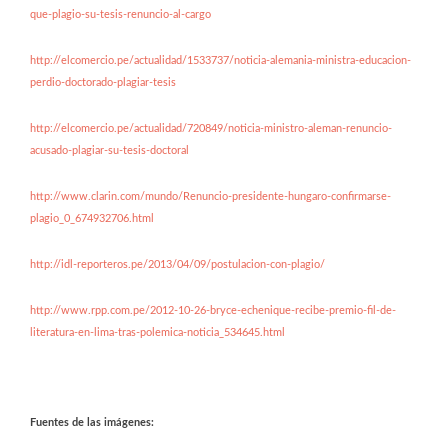
que-plagio-su-tesis-renuncio-al-cargo
http://elcomercio.pe/actualidad/1533737/noticia-alemania-ministra-educacion-
perdio-doctorado-plagiar-tesis
http://elcomercio.pe/actualidad/720849/noticia-ministro-aleman-renuncio-
acusado-plagiar-su-tesis-doctoral
http://www.clarin.com/mundo/Renuncio-presidente-hungaro-confirmarse-
plagio_0_674932706.html
http://idl-reporteros.pe/2013/04/09/postulacion-con-plagio/
http://www.rpp.com.pe/2012-10-26-bryce-echenique-recibe-premio-fil-de-
literatura-en-lima-tras-polemica-noticia_534645.html
Fuentes de las imágenes: