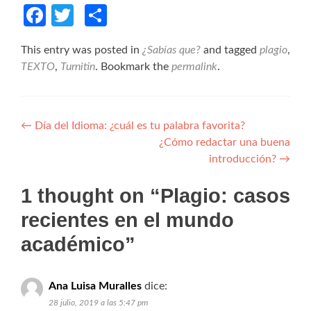
Facebook
Twitter
Compartir
This entry was posted in
¿Sabías que?
and tagged
plagio
,
TEXTO
,
Turnitin
. Bookmark the
permalink
.
Navegación de entradas
←
Día del Idioma: ¿cuál es tu palabra favorita?
¿Cómo redactar una buena
introducción?
→
1 thought on “
Plagio: casos
recientes en el mundo
académico
”
Ana Luisa Muralles
dice:
28 julio, 2019 a las 5:47 pm