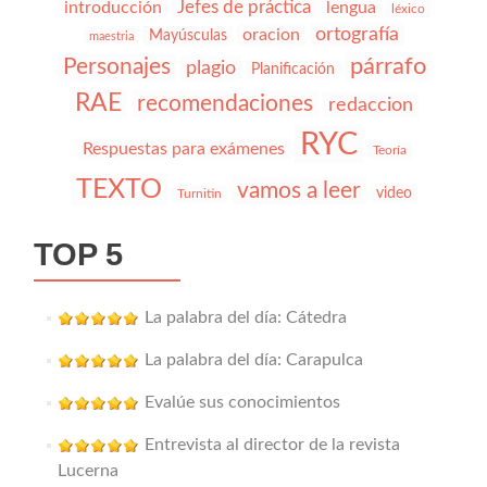
Jefes de práctica
introducción
lengua
léxico
ortografía
oracion
Mayúsculas
maestria
párrafo
Personajes
plagio
Planificación
RAE
recomendaciones
redaccion
RYC
Respuestas para exámenes
Teoría
TEXTO
vamos a leer
video
Turnitin
TOP 5
La palabra del día: Cátedra
La palabra del día: Carapulca
Evalúe sus conocimientos
Entrevista al director de la revista
Lucerna