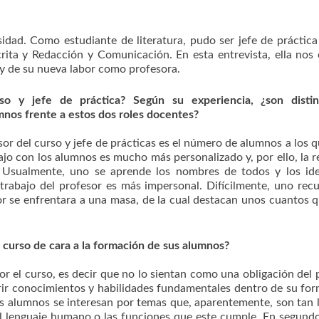
idad. Como estudiante de literatura, pudo ser jefe de práctica
rita y Redacción y Comunicación. En esta entrevista, ella nos
 y de su nueva labor como profesora.
so y jefe de práctica? Según su experiencia, ¿son distin
mnos frente a estos dos roles docentes?
esor del curso y jefe de prácticas es el número de alumnos a los 
bajo con los alumnos es mucho más personalizado y, por ello, la r
. Usualmente, uno se aprende los nombres de todos y los ide
 trabajo del profesor es más impersonal. Difícilmente, uno rec
or se enfrentara a una masa, de la cual destacan unos cuantos 
 curso de cara a la formación de sus alumnos?
or el curso, es decir que no lo sientan como una obligación del 
rir conocimientos y habilidades fundamentales dentro de su fo
s alumnos se interesan por temas que, aparentemente, son tan 
el lenguaje humano o las funciones que este cumple. En segundo