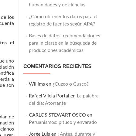
humanidades y de ciencias
¿Cómo obtener los datos para el
 de los
 cuenta
registro de fuentes según APA?
Bases de datos: recomendaciones
tos el
para iniciarse en la búsqueda de
producciones académicas
que uno
COMENTARIOS RECIENTES
elación
ntifica
uerda a
Willims
en
¿Cuzco o Cusco?
que son
Rafael Vilela Portal
en
La palabra
del día: Atorrante
CARLOS STEWART OSCO
en
plan de
Peruanismos: pituco y envarado
rmación
lejanos
Jorge Luis
en
¿Antes, durante y
 lugar,