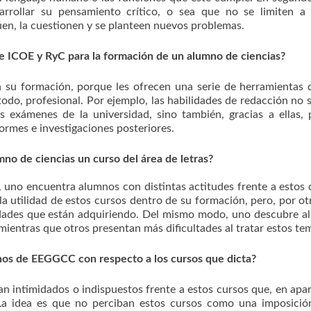
rrollar su pensamiento crítico, o sea que no se limiten a 
úen, la cuestionen y se planteen nuevos problemas.
e ICOE y RyC para la formación de un alumno de ciencias?
su formación, porque les ofrecen una serie de herramientas 
 todo, profesional. Por ejemplo, las habilidades de redacción no s
us exámenes de la universidad, sino también, gracias a ellas,
rmes e investigaciones posteriores.
no de ciencias un curso del área de letras?
d, uno encuentra alumnos con distintas actitudes frente a estos 
la utilidad de estos cursos dentro de su formación, pero, por ot
lidades que están adquiriendo. Del mismo modo, uno descubre 
mientras que otros presentan más dificultades al tratar estos te
nos de EEGGCC con respecto a los cursos que dicta?
n intimidados o indispuestos frente a estos cursos que, en apar
. La idea es que no perciban estos cursos como una imposici