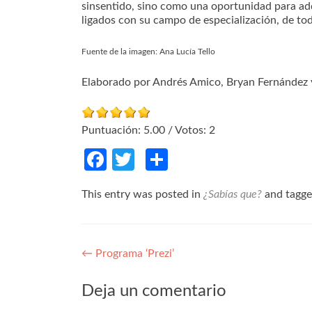
sinsentido, sino como una oportunidad para adq
ligados con su campo de especialización, de to
Fuente de la imagen: Ana Lucía Tello
Elaborado por Andrés Amico, Bryan Fernández y
Puntuación:
5.00
/ Votos:
2
Facebook
Twitter
Compartir
This entry was posted in
¿Sabías que?
and tagg
Navegación de entradas
←
Programa ‘Prezi’
Deja un comentario