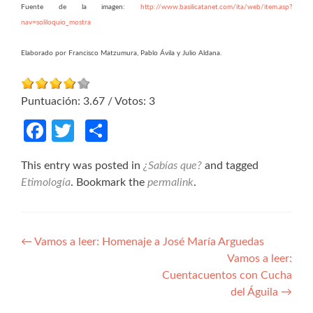
Fuente de la imagen:
http://www.basilicatanet.com/ita/web/item.asp?
nav=soliloquio_mostra
Elaborado por Francisco Matzumura, Pablo Ávila y Julio Aldana.
Puntuación:
3.67
/ Votos:
3
Facebook
Twitter
Compartir
This entry was posted in
¿Sabías que?
and tagged
Etimología
. Bookmark the
permalink
.
Navegación de entradas
←
Vamos a leer: Homenaje a José María Arguedas
Vamos a leer:
Cuentacuentos con Cucha
del Águila
→