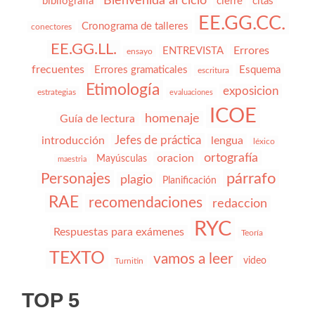
Bienvenida al ciclo
bibliografía
cierre
citas
EE.GG.CC.
Cronograma de talleres
conectores
EE.GG.LL.
Errores
ENTREVISTA
ensayo
frecuentes
Errores gramaticales
Esquema
escritura
Etimología
exposicion
estrategias
evaluaciones
ICOE
homenaje
Guía de lectura
Jefes de práctica
introducción
lengua
léxico
ortografía
oracion
Mayúsculas
maestria
párrafo
Personajes
plagio
Planificación
RAE
recomendaciones
redaccion
RYC
Respuestas para exámenes
Teoría
TEXTO
vamos a leer
video
Turnitin
TOP 5