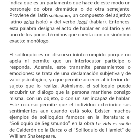
indica que es un parlamento que hace de este modo un
personaje de obra dramática o de otra semejante.
Proviene del latín
, un compuesto del adjetivo
solilquium
latino
(solo) y del verbo
(hablar). Entonces,
solus
loqui
esta palabra designa el acto de hablar en solitario y es
uno de los pocos términos que cuenta con un sinónimo
exacto: monólogo.
El soliloquio es un discurso ininterrumpido porque no
apela ni permite que un interlocutor participe o
responda. Además, este transmite pensamientos o
emociones: se trata de una declamación subjetiva y de
valor psicológico, ya que permite acceder al interior del
sujeto que lo realiza. Asimismo, el soliloquio puede
encubrir un diálogo que la persona mantiene consigo
misma, con un objeto, o con un ser incapaz de hablar.
Este recurso permite que el individuo exteriorice sus
sentimientos aun cuando está solo. Existen muchos
ejemplos de soliloquios famosos en la literatura: el
“Soliloquio de Segismundo” en la obra
La vida es sueño
de Calderón de la Barca o el “Soliloquio de Hamlet” de
William Shakespeare.