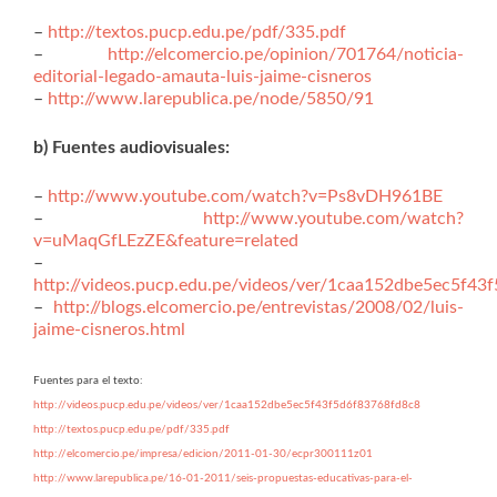
–
http://textos.pucp.edu.pe/pdf/335.pdf
–
http://elcomercio.pe/opinion/701764/noticia-
editorial-legado-amauta-luis-jaime-cisneros
–
http://www.larepublica.pe/node/5850/91
b) Fuentes audiovisuales:
–
http://www.youtube.com/watch?v=Ps8vDH961BE
–
http://www.youtube.com/watch?
v=uMaqGfLEzZE&feature=related
–
http://videos.pucp.edu.pe/videos/ver/1caa152dbe5ec5f43
–
http://blogs.elcomercio.pe/entrevistas/2008/02/luis-
jaime-cisneros.html
Fuentes para el texto:
http://videos.pucp.edu.pe/videos/ver/1caa152dbe5ec5f43f5d6f83768fd8c8
http://textos.pucp.edu.pe/pdf/335.pdf
http://elcomercio.pe/impresa/edicion/2011-01-30/ecpr300111z01
http://www.larepublica.pe/16-01-2011/seis-propuestas-educativas-para-el-