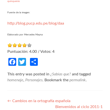
quinquenio
Fuente de la imagen:
http://blog.pucp.edu.pe/blog/daa
Elaborado por Mercedes Mayna
Puntuación:
4.00
/ Votos:
4
Facebook
Twitter
Compartir
This entry was posted in
¿Sabías que?
and tagged
homenaje
,
Personajes
. Bookmark the
permalink
.
Navegación de entradas
←
Cambios en la ortografía española
Bienvenidos al ciclo 2011-1