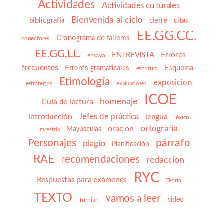
Actividades
Actividades culturales
Bienvenida al ciclo
bibliografía
cierre
citas
EE.GG.CC.
Cronograma de talleres
conectores
EE.GG.LL.
Errores
ENTREVISTA
ensayo
frecuentes
Errores gramaticales
Esquema
escritura
Etimología
exposicion
estrategias
evaluaciones
ICOE
homenaje
Guía de lectura
Jefes de práctica
introducción
lengua
léxico
ortografía
oracion
Mayúsculas
maestria
párrafo
Personajes
plagio
Planificación
RAE
recomendaciones
redaccion
RYC
Respuestas para exámenes
Teoría
TEXTO
vamos a leer
video
Turnitin