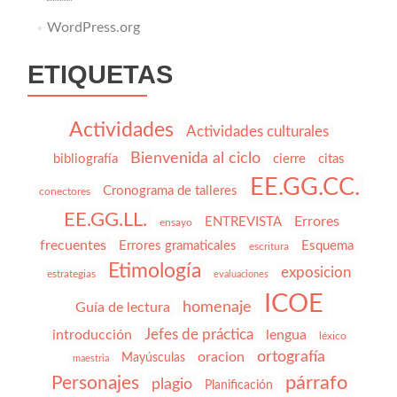
WordPress.org
ETIQUETAS
Actividades
Actividades culturales
Bienvenida al ciclo
bibliografía
cierre
citas
EE.GG.CC.
Cronograma de talleres
conectores
EE.GG.LL.
Errores
ENTREVISTA
ensayo
frecuentes
Errores gramaticales
Esquema
escritura
Etimología
exposicion
estrategias
evaluaciones
ICOE
homenaje
Guía de lectura
Jefes de práctica
introducción
lengua
léxico
ortografía
oracion
Mayúsculas
maestria
párrafo
Personajes
plagio
Planificación