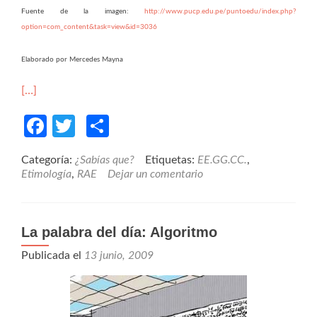
Fuente de la imagen:
http://www.pucp.edu.pe/puntoedu/index.php?
option=com_content&task=view&id=3036
Elaborado por Mercedes Mayna
[…]
Facebook
Twitter
Compartir
Categoría:
¿Sabías que?
Etiquetas:
EE.GG.CC.
,
Etimología
,
RAE
Dejar un comentario
La palabra del día: Algoritmo
Publicada el
13 junio, 2009