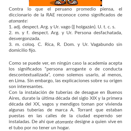
Contra lo que el peruano promedio piensa, el
diccionario de la RAE reconoce como significados de
:
atorrante
1. adj. despect. Arg. y Ur. vago (‖ holgazán). U. t. c. s.
2. m. y f. despect. Arg. y Ur. Persona desfachatada,
desvergonzada.
3. m. coloq. C. Rica, R. Dom. y Ur. Vagabundo sin
domicilio fijo.
Como se puede ver, en ningún caso la academia acepta
los significados “persona arrogante o de conducta
descontextualizada”, como solemos usarlo, al menos,
en Lima. Sin embargo, las explicaciones sobre su origen
son interesantes.
Con la instalación de tuberías de desague en Buenos
Aires, durate la última década del siglo XIX y la primera
década del XX, vagos y mendigos toman por vivienda
algunas tuberías de marca A. Torrant que estaban
puestas en las calles de la ciudad esperndo ser
instaladas. De ahí que
designe a quien vive en
atorrante
el tubo por no tener un hogar.