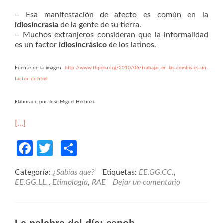
– Esa manifestación de afecto es común en la
idiosincrasia
de la gente de su tierra.
– Muchos extranjeros consideran que la informalidad
es un factor
idiosincrásico
de los latinos.
Fuente de la imagen:
http://www.tbperu.org/2010/06/trabajar-en-las-combis-es-un-
factor-de.html
Elaborado por José Miguel Herbozo
[…]
Facebook
Twitter
Compartir
Categoría:
¿Sabías que?
Etiquetas:
EE.GG.CC.
,
EE.GG.LL.
,
Etimología
,
RAE
Dejar un comentario
La palabra del día: esnob