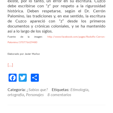
existe, por lo tanto, un error en su escritura. Cuzco
debe escribirse con “z” por respeto a la rigurosidad
histórica. Deben respetarse, según el Dr. Cerrón
Palomino, las tradiciones y, en ese sentido, la escritura
de Cuzco apareció con “z” desde los primeros
documentos y crónicas coloniales, y se ha mantenido
así a lo largo de los siglos.
Fuente de la imagen:
http://www.facebook.com/pages/Rodolfo-Cerron-
Palomino/370776629480
Elaborado por Javier Muñoz
[…]
Facebook
Twitter
Compartir
Categoría:
¿Sabías que?
Etiquetas:
Etimología
,
ortografía
,
Personajes
8 comentarios