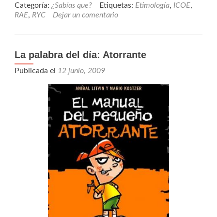
Categoría:
¿Sabías que?
Etiquetas:
Etimología
,
ICOE
,
RAE
,
RYC
Dejar un comentario
La palabra del día: Atorrante
Publicada el
12 junio, 2009