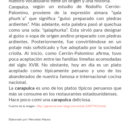
nuestro vocabulario tiene un origen y una historia.
, según un estudio de Rodolfo Cerrón-
Carapulca
Palomino, proviene de la expresión aimara “qala
phurk`a” que significa “guiso preparado con piedras
ardientes”. Más adelante, esta palabra pasó al quechua
como una sola: “qalaphurka”. Esta sirvió para designar
al guiso o sopa de origen andino preparado con piedras
ardientes. Posteriormente, fue convirtiéndose en un
potaje más sofisticado y fue adoptado por la sociedad
criolla. Al inicio, como Cerrón-Palomino afirma, tuvo
poca aceptación entre las familias limeñas acomodadas
del siglo XVIII. No obstante, hoy en día es un plato
aceptado como típicamente peruano y uno de los
abanderados de nuestra famosa e internacional cocina
nacional.
La
carapulca
es uno de los platos típicos peruanos que
más se consume en los restaurantes estadounidenses.
Hace poco comí una
carapulca
deliciosa.
Fuente de la imagen:
http://gerencia.over-blog.com/article-32877912.html
Elaborado por Mercedes Mayna