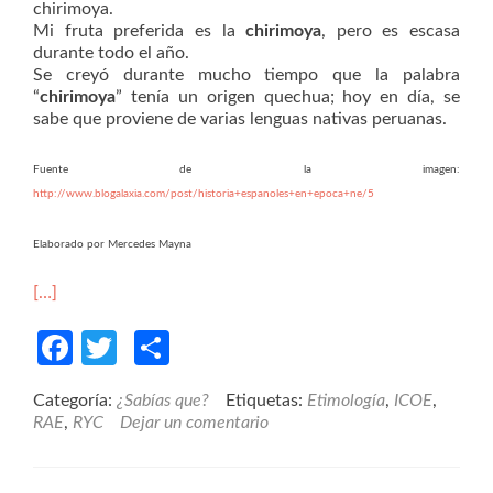
chirimoya.
Mi fruta preferida es la
chirimoya
, pero es escasa
durante todo el año.
Se creyó durante mucho tiempo que la palabra
“
chirimoya
” tenía un origen quechua; hoy en día, se
sabe que proviene de varias lenguas nativas peruanas.
Fuente de la imagen:
http://www.blogalaxia.com/post/historia+espanoles+en+epoca+ne/5
Elaborado por Mercedes Mayna
[…]
Facebook
Twitter
Compartir
Categoría:
¿Sabías que?
Etiquetas:
Etimología
,
ICOE
,
RAE
,
RYC
Dejar un comentario