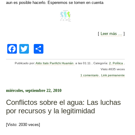
aun es posible hacerlo. Esperemos se tomen en cuenta
[
Leer más …
]
F
T
C
a
wi
o
Publicado por:
Aldo Italo Panfichi Huamán
a las 01:11
.
Categoría:
2. Política
.
c
tt
m
Visto:4635 veces
e
er
p
1 comentario
.
Link permanente
b
ar
miércoles, septiembre 22, 2010
o
tir
Conflictos sobre el agua: Las luchas
o
por recursos y la legitimidad
k
[Visto: 2030 veces]