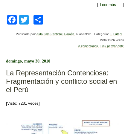
[
Leer más …
]
F
T
C
a
wi
o
Publicado por:
Aldo Italo Panfichi Huamán
a las 09:06
.
Categoría:
3. Fútbol
.
c
tt
m
Visto:1926 veces
e
er
p
3 comentarios
.
Link permanente
b
ar
domingo, mayo 30, 2010
o
tir
La Representación Contenciosa:
o
Fragmentación y conflicto social en
k
el Perú
[Visto: 7281 veces]