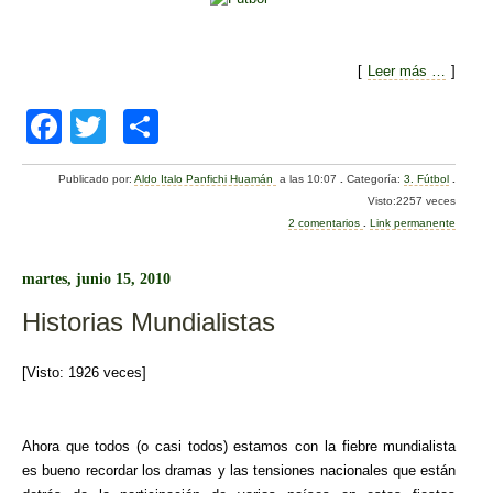
[
Leer más …
]
F
T
C
a
wi
o
Publicado por:
Aldo Italo Panfichi Huamán
a las 10:07
.
Categoría:
3. Fútbol
.
c
tt
m
Visto:2257 veces
e
er
p
2 comentarios
.
Link permanente
b
ar
martes, junio 15, 2010
o
tir
Historias Mundialistas
o
k
[Visto: 1926 veces]
Ahora que todos (o casi todos) estamos con la fiebre mundialista
es bueno recordar los dramas y las tensiones nacionales que están