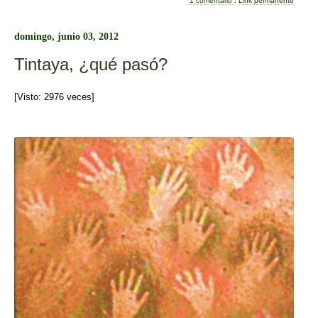
e
er
p
1 comentario
.
Link permanente
b
ar
domingo, junio 03, 2012
o
tir
Tintaya, ¿qué pasó?
o
k
[Visto: 2976 veces]