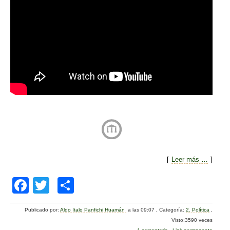
[
Leer más …
]
F
T
C
a
wi
o
Publicado por:
Aldo Italo Panfichi Huamán
a las 09:07
.
Categoría:
2. Política
.
c
tt
m
Visto:3590 veces