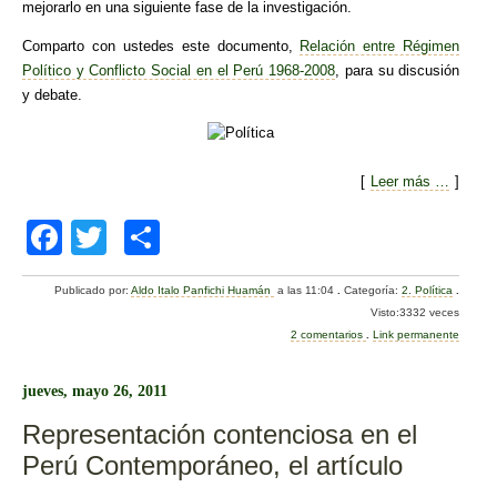
mejorarlo en una siguiente fase de la investigación.
Comparto con ustedes este documento,
Relación entre Régimen
Político y Conflicto Social en el Perú 1968-2008
, para su discusión
y debate.
[
Leer más …
]
F
T
C
a
wi
o
Publicado por:
Aldo Italo Panfichi Huamán
a las 11:04
.
Categoría:
2. Política
.
c
tt
m
Visto:3332 veces
e
er
p
2 comentarios
.
Link permanente
b
ar
jueves, mayo 26, 2011
o
tir
Representación contenciosa en el
o
Perú Contemporáneo, el artículo
k