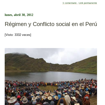
e
er
p
1 comentario
.
Link permanente
b
ar
lunes, abril 30, 2012
o
tir
Régimen y Conflicto social en el Perú
o
k
[Visto: 3332 veces]