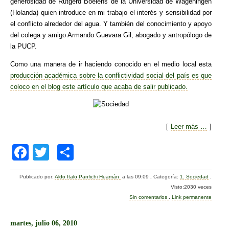
generosidad de Rutgerd Boelens de la Universidad de Wageningen
(Holanda) quien introduce en mi trabajo el interés y sensibilidad por
el conflicto alrededor del agua. Y también del conocimiento y apoyo
del colega y amigo Armando Guevara Gil, abogado y antropólogo de
la PUCP.
Como una manera de ir haciendo conocido en el medio local esta
producción académica sobre la conflictividad social del país es que
coloco en el blog este artículo que acaba de salir publicado.
[
Leer más …
]
F
T
C
a
wi
o
Publicado por:
Aldo Italo Panfichi Huamán
a las 09:09
.
Categoría:
1. Sociedad
.
c
tt
m
Visto:2030 veces
e
er
p
Sin comentarios
.
Link permanente
b
ar
martes, julio 06, 2010