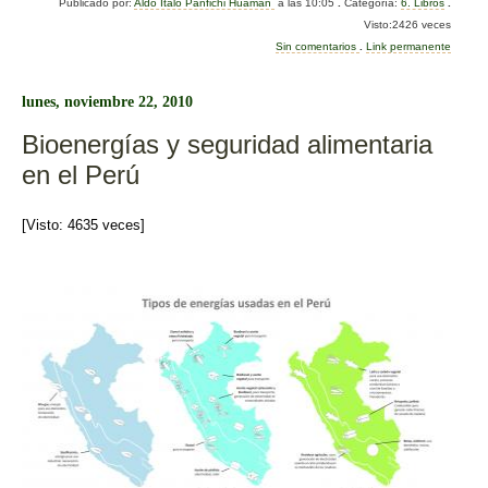
Publicado por:
Aldo Italo Panfichi Huamán
a las 10:05
.
Categoría:
6. Libros
.
c
tt
m
Visto:2426 veces
e
er
p
Sin comentarios
.
Link permanente
b
ar
lunes, noviembre 22, 2010
o
tir
Bioenergías y seguridad alimentaria
o
en el Perú
k
[Visto: 4635 veces]