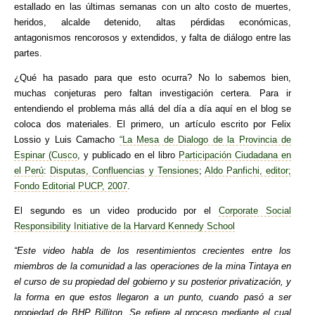
estallado en las últimas semanas con un alto costo de muertes,
heridos, alcalde detenido, altas pérdidas económicas,
antagonismos rencorosos y extendidos, y falta de diálogo entre las
partes.
¿Qué ha pasado para que esto ocurra? No lo sabemos bien,
muchas conjeturas pero faltan investigación certera. Para ir
entendiendo el problema más allá del día a día aquí en el blog se
coloca dos materiales. El primero, un artículo escrito por Felix
Lossio y Luis Camacho
“La Mesa de Dialogo de la Provincia de
Espinar (Cusco
, y publicado en el libro
Participación Ciudadana en
el Perú
:
Disputas, Confluencias y Tensiones
;
Aldo Panfichi, editor;
Fondo Editorial PUCP, 2007
.
El segundo es un video producido por el
Corporate Social
Responsibility Initiative de la Harvard Kennedy School
“Este video habla de los resentimientos crecientes entre los
miembros de la comunidad a las operaciones de la mina Tintaya en
el curso de su propiedad del gobierno y su posterior privatización, y
la forma en que estos llegaron a un punto, cuando pasó a ser
propiedad de BHP Billiton. Se refiere al proceso mediante el cual