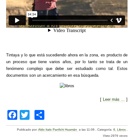
Tintaya y lo que está sucediendo ahora en la zona, es producto de
un proceso que tiene varios años, por lo tanto se trata de un
fenómeno complejo que debe ser estudiado como tal. Estos
documentos son un acercamiento en esa búsqueda.
[
Leer más …
]
F
T
C
a
wi
o
Publicado por:
Aldo Italo Panfichi Huamán
a las 11:06
.
Categoría:
6. Libros
.
c
tt
m
Visto:2976 veces