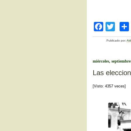
F
T
a
wi
Publicado por:
Al
c
tt
e
er
b
miércoles, septiembre
o
Las eleccion
o
[Visto: 4357 veces]
k