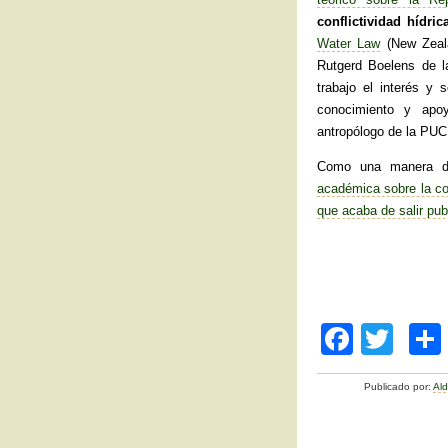
conflictividad hídric
Water Law
(New Zeala
Rutgerd Boelens de l
trabajo el interés y 
conocimiento y apo
antropólogo de la PUC
Como una manera de
académica sobre la con
que acaba de salir pub
F
T
a
wi
Publicado por:
Al
c
tt
e
er