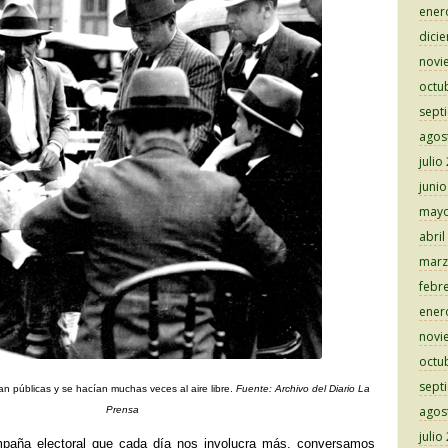
ener
dici
novi
octu
sept
agos
julio
juni
mayo
abril
marz
febr
ener
novi
octu
sept
n públicas y se hacían muchas veces al aire libre.
Fuente: Archivo del Diario La
agos
Prensa
julio
mpaña electoral que cada día nos involucra más, conversamos