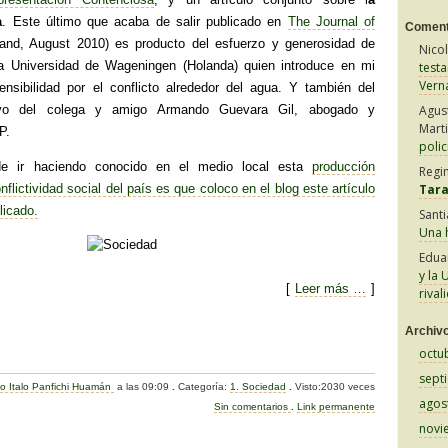
a
. Este último que acaba de salir publicado en
The Journal of
Coment
nd, August 2010) es producto del esfuerzo y generosidad de
Nico
a Universidad de Wageningen (Holanda) quien introduce en mi
test
Vern
sensibilidad por el conflicto alrededor del agua. Y también del
yo del colega y amigo Armando Guevara Gil, abogado y
Agus
Mart
P.
polic
 ir haciendo conocido en el medio local esta
producción
Regi
flictividad social del país es que coloco en el blog este artículo
Tar
licado.
Sant
Una h
Edua
y la 
[
Leer más …
]
rival
C
Archiv
octu
o
sept
do Italo Panfichi Huamán
a las 09:09
.
Categoría:
1. Sociedad
.
Visto:2030 veces
m
agos
Sin comentarios
.
Link permanente
p
novi