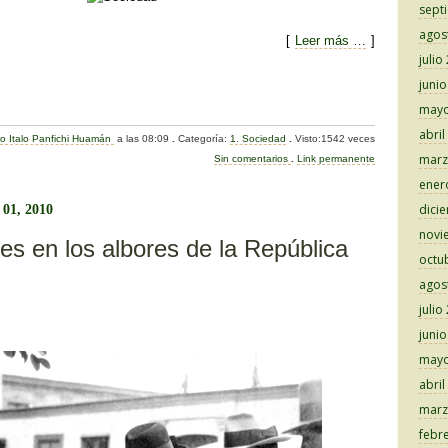
sept
agos
[
Leer más …
]
julio
C
juni
mayo
o
abril
do Italo Panfichi Huamán
a las 08:09
.
Categoría:
1. Sociedad
.
Visto:1542 veces
m
marz
Sin comentarios
.
Link permanente
p
ener
ar
dici
 01, 2010
novi
tir
es en los albores de la República
octu
agos
julio
juni
mayo
abril
marz
febr