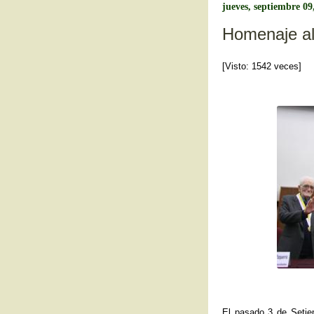
b
jueves, septiembre 09
o
Homenaje al
o
[Visto: 1542 veces]
k
El pasado 3 de Seti