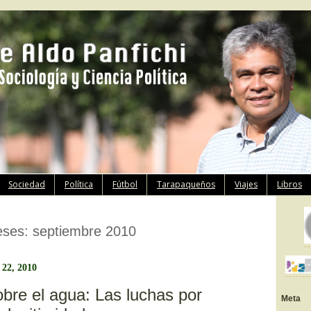
Ir
Sociedad
Política
Fútbol
Tarapaqueños
Viajes
Libros
al
contenido
eses:
septiembre 2010
 22, 2010
obre el agua: Las luchas por
Meta