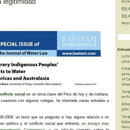
a legitimidad
Acce
RSS
d
RSS
d
Word
B
u
Entrada
s
La hi
c
Lima
a
5 his
peru
r
of C
:
Amer
Tara
onflicto social
es un tema clave del Perú de hoy y de mañana.
en Pi
y coautoría con algunos colegas, he intentado varias entradas a
Árbol
John
Tara
8-2009; un texto que se pregunta si hay alguna relación o no
test
men político y el conflicto social que enfrenta;
un ensayo mas
Vern
presentación Contenciosa
, y un artículo conjunto sobre l
a