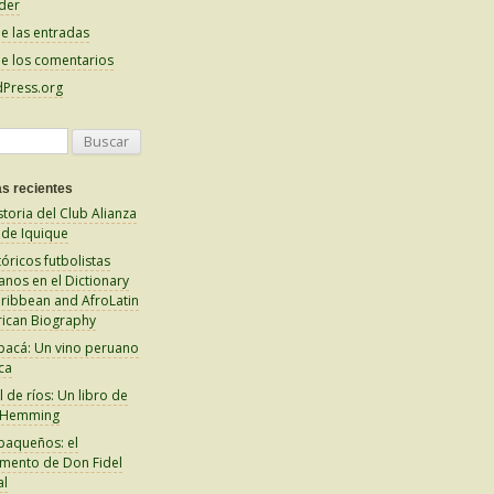
der
e las entradas
e los comentarios
Press.org
s recientes
storia del Club Alianza
 de Iquique
tóricos futbolistas
anos en el Dictionary
aribbean and AfroLatin
ican Biography
pacá: Un vino peruano
ca
 de ríos: Un libro de
 Hemming
paqueños: el
amento de Don Fidel
al