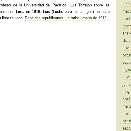
juni
profesor de la Universidad del Pacífico, Luis Torrejón sobre las
mayo
vieron en Lima en 1919. Luis (Lucho para los amigos) no hace
libro titulado:
Rebeldes republicanos. La turba urbana de 1912.
abril
marz
ener
dici
novi
octu
sept
agos
julio
juni
mayo
abril
marz
novi
octu
sept