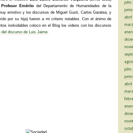
julio
o
Profesor Emérito
del Departamento de Humanidades de la
juni
uy emotivo y los discursos de Miguel Gusti, Carlos Garatea, y
abril
eído por su hija) fueron a mi criterio notables. Con el ánimo de
marz
os inolvidables coloco en el Blog los videos con los discursos
ener
o del discurso de Luis Jaime
.
dici
novi
sept
agos
julio
juni
abril
marz
febr
ener
dici
novi
octu