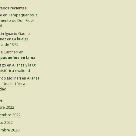
arios recientes
le
en
Tarapaqueños: el
amento de Don Fidel
al
tín Ignacio Gaona
inez
en
La huelga
ial de 1975
na Carcheri
en
apaqueños en Lima
iago
en
Alianza y la U:
istórica rivalidad
rdo Molinari
en
Alianza
U: Una histórica
idad
os
bre 2022
iembre 2022
to 2022
embre 2020