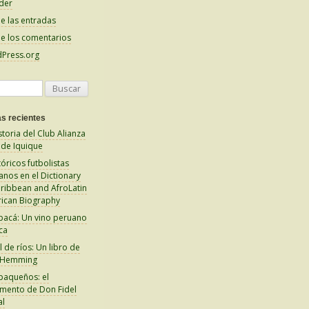
der
e las entradas
e los comentarios
Press.org
s recientes
storia del Club Alianza
 de Iquique
tóricos futbolistas
anos en el Dictionary
aribbean and AfroLatin
ican Biography
pacá: Un vino peruano
ca
 de ríos: Un libro de
 Hemming
paqueños: el
amento de Don Fidel
al