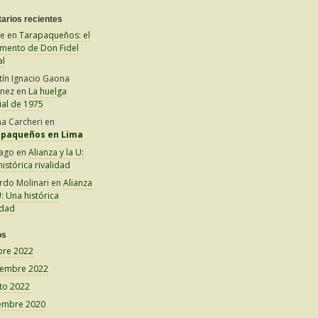
arios recientes
le
en
Tarapaqueños: el
amento de Don Fidel
al
tín Ignacio Gaona
inez
en
La huelga
ial de 1975
na Carcheri
en
apaqueños en Lima
iago
en
Alianza y la U:
istórica rivalidad
rdo Molinari
en
Alianza
U: Una histórica
idad
os
bre 2022
iembre 2022
to 2022
embre 2020