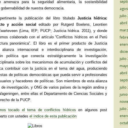
sept
e amenaza para la seguridad alimentaria, la sostenibilidad
a gobernabilidad de nuestra democracia.
agos
julio
rtinente la publicación del libro titulado
Justicia hídrica:
abril
cto y acción social
editado por Rutgerd Boelens, Leontien
marz
warteveen (Lima, IEP; PUCP; Justicia hídrica. 2011), y donde
os colaborado con el artículo “Conflictos hídricos en el Perú
febr
tura panorámica”. El libro es el primer producto de Justicia
ener
alianza internacional e interdisciplinaria de investigación,
dici
ón política que conecta estratégicamente la investigación
julio
sciplinaria sobre los mecanismos de acumulación y conflictos del
mayo
a contribuir con la justicia en el tema del agua, produciendo
abril
stas de políticas democráticas que pueda servir a profesionales
sept
usuarios y hacedores de políticas. Son miembros de esta alianza
julio
s de investigación, y ONG de varios países de la región andina y
Wageningen, entre ellas el Departamento de Ciencias Sociales y
juni
erecho de la PUCP.
novi
julio
os tocado el tema de conflictos hídricos
en algunos post
ener
parto con ustedes
el índice de esta publicación
octu