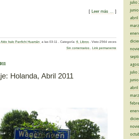
julio
juni
[
Leer más …
]
abril
C
marz
ener
o
dici
:
Aldo Italo Panfichi Huamán
a las 03:11
.
Categoría:
6. Libros
.
Visto:2564 veces
m
Sin comentarios
.
Link permanente
novi
p
sept
ar
2011
agos
julio
tir
je: Holanda, Abril 2011
juni
abril
marz
febr
ener
dici
novi
octu