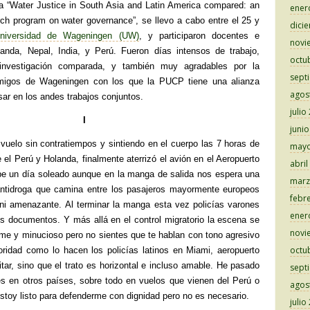
a “Water Justice in South Asia and Latin America compared: an
ener
arch program on water governance”, se llevo a cabo entre el 25 y
dici
niversidad de Wageningen (UW)
, y participaron docentes e
novi
landa, Nepal, India, y Perú. Fueron días intensos de trabajo,
octu
investigación comparada, y también muy agradables por la
sept
amigos de Wageningen con los que la PUCP tiene una alianza
agos
sar en los andes trabajos conjuntos.
julio
I
juni
vuelo sin contratiempos y sintiendo en el cuerpo las 7 horas de
mayo
e el Perú y Holanda, finalmente aterrizó el avión en el Aeropuerto
abril
be un día soleado aunque en la manga de salida nos espera una
marz
 antidroga que camina entre los pasajeros mayormente europeos
febr
o ni amenazante. Al terminar la manga esta vez policías varones
ener
us documentos. Y más allá en el control migratorio la escena se
novi
firme y minucioso pero no sientes que te hablan con tono agresivo
octu
oridad como lo hacen los policías latinos en Miami, aeropuerto
tar, sino que el trato es horizontal e incluso amable. He pasado
sept
res en otros países, sobre todo en vuelos que vienen del Perú o
agos
stoy listo para defenderme con dignidad pero no es necesario.
julio