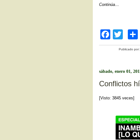
Continúa…
F
T
a
wi
Publicado por
c
tt
e
er
b
sábado, enero 01, 201
o
Conflictos h
o
[Visto: 3845 veces]
k