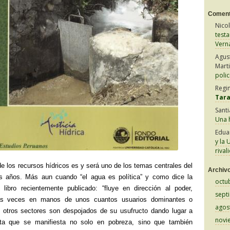
Coment
Nico
test
Vern
Agus
Mart
polic
Regi
Tar
Sant
Una h
Edua
y la 
rival
de los recursos hídricos es y será uno de los temas centrales del
Archiv
es años. Más aun cuando “el agua es política” y como dice la
octu
 libro recientemente publicado: “fluye en dirección al poder,
sept
s veces en manos de unos cuantos usuarios dominantes o
agos
s otros sectores son despojados de su usufructo dando lugar a
novi
usta que se manifiesta no solo en pobreza, sino que también