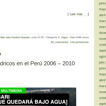
juni
mayo
[
Leer más …
]
abril
marz
C
ener
o
dici
:
Aldo Italo Panfichi Huamán
a las 12:05
.
Categoría:
5. Viajes
.
Visto:2466 veces
novi
m
Sin comentarios
.
Link permanente
octu
p
sept
ar
1
agos
tir
ídricos en el Perú 2006 – 2010
julio
juni
mayo
abril
marz
novi
octu
sept