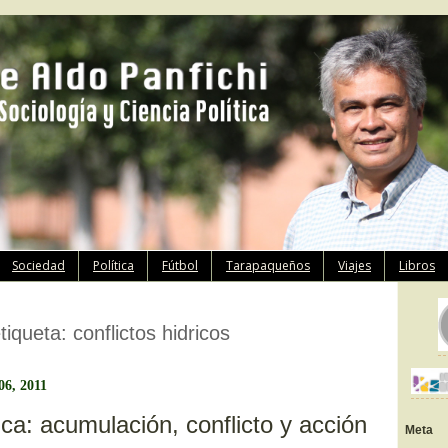
Ir
Sociedad
Política
Fútbol
Tarapaqueños
Viajes
Libros
al
contenido
etiqueta:
conflictos hidricos
06, 2011
rica: acumulación, conflicto y acción
Meta