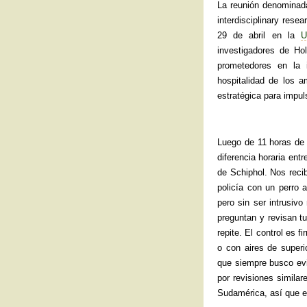
La reunión denominad
interdisciplinary rese
29 de abril en la
U
investigadores de Ho
prometedores en la 
hospitalidad de los 
estratégica para impul
Luego de 11 horas de 
diferencia horaria entr
de Schiphol. Nos reci
policía con un perro
pero sin ser intrusiv
preguntan y revisan t
repite. El control es 
o con aires de superi
que siempre busco evi
por revisiones simila
Sudamérica, así que e