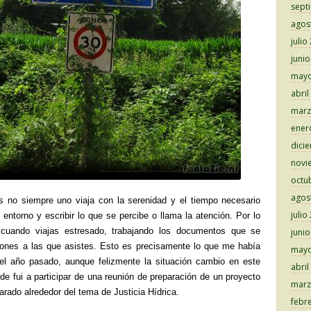
sept
agos
julio
juni
mayo
abril
marz
ener
dici
novi
octu
agos
s no siempre uno viaja con la serenidad y el tiempo necesario
julio
 entorno y escribir lo que se percibe o llama la atención. Por lo
 cuando viajas estresado, trabajando los documentos que se
juni
niones a las que asistes. Esto es precisamente lo que me había
mayo
el año pasado, aunque felizmente la situación cambio en este
abril
de fui a participar de una reunión de preparación de un proyecto
marz
rado alrededor del tema de Justicia Hídrica.
febr