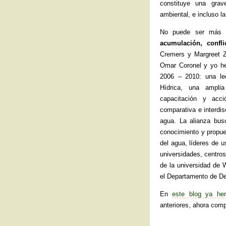
constituye una grav
ambiental, e incluso l
No puede ser más pe
acumulación, confli
Cremers y Margreet Z
Omar Coronel y yo hem
2006 – 2010: una lec
Hídrica, una amplia 
capacitación y acci
comparativa e interdi
agua. La alianza busc
conocimiento y propue
del agua, líderes de 
universidades, centro
de la universidad de 
el Departamento de D
En
este blog ya hem
anteriores, ahora com