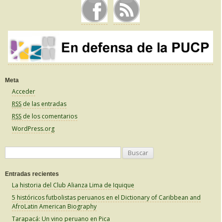
o
k
Meta
Acceder
RSS
de las entradas
RSS
de los comentarios
WordPress.org
B
u
Entradas recientes
s
La historia del Club Alianza Lima de Iquique
c
5 históricos futbolistas peruanos en el Dictionary of Caribbean and
a
AfroLatin American Biography
r
Tarapacá: Un vino peruano en Pica