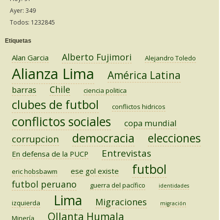
Ayer: 349
Todos: 1232845
Etiquetas
Alberto Fujimori
Alan Garcia
Alejandro Toledo
Alianza Lima
América Latina
Chile
barras
ciencia politica
clubes de futbol
conflictos hidricos
conflictos sociales
copa mundial
democracia
elecciones
corrupcion
Entrevistas
En defensa de la PUCP
futbol
ese gol existe
eric hobsbawm
futbol peruano
guerra del pacífico
identidades
Lima
Migraciones
izquierda
migración
Ollanta Humala
Minería