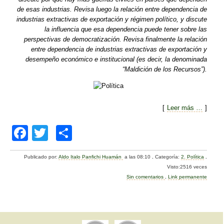
de esas industrias. Revisa luego la relación entre dependencia de
industrias extractivas de exportación y régimen político, y discute
la influencia que esa dependencia puede tener sobre las
perspectivas de democratización. Revisa finalmente la relación
entre dependencia de industrias extractivas de exportación y
desempeño económico e institucional (es decir, la denominada
“Maldición de los Recursos”).
[
Leer más …
]
F
T
C
a
wi
o
Publicado por:
Aldo Italo Panfichi Huamán
a las 08:10
.
Categoría:
2. Política
.
c
tt
m
Visto:2516 veces
e
er
p
Sin comentarios
.
Link permanente
b
ar
o
tir