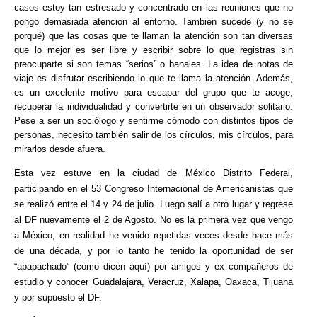
casos estoy tan estresado y concentrado en las reuniones que no
pongo demasiada atención al entorno. También sucede (y no se
porqué) que las cosas que te llaman la atención son tan diversas
que lo mejor es ser libre y escribir sobre lo que registras sin
preocuparte si son temas “serios” o banales. La idea de notas de
viaje es disfrutar escribiendo lo que te llama la atención. Además,
es un excelente motivo para escapar del grupo que te acoge,
recuperar la individualidad y convertirte en un observador solitario.
Pese a ser un sociólogo y sentirme cómodo con distintos tipos de
personas, necesito también salir de los círculos, mis círculos, para
mirarlos desde afuera.
Esta vez estuve en la ciudad de México Distrito Federal,
participando en el 53 Congreso Internacional de Americanistas que
se realizó entre el 14 y 24 de julio. Luego salí a otro lugar y regrese
al DF nuevamente el 2 de Agosto. No es la primera vez que vengo
a México, en realidad he venido repetidas veces desde hace más
de una década, y por lo tanto he tenido la oportunidad de ser
“apapachado” (como dicen aquí) por amigos y ex compañeros de
estudio y conocer Guadalajara, Veracruz, Xalapa, Oaxaca, Tijuana
y por supuesto el DF.