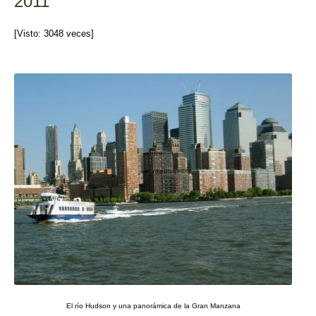
2011
k
[Visto: 3048 veces]
El río Hudson y una panorámica de la Gran Manzana