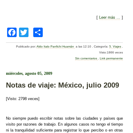
[
Leer más …
]
F
T
C
a
wi
o
Publicado por:
Aldo Italo Panfichi Huamán
a las 12:10
.
Categoría:
5. Viajes
.
c
tt
m
Visto:1866 veces
e
er
p
Sin comentarios
.
Link permanente
b
ar
miércoles, agosto 05, 2009
o
tir
Notas de viaje: México, julio 2009
o
k
[Visto: 2798 veces]
No sie
mpre puedo escribir notas sobre las ciudades y países que
visito por razones de trabajo. En algunos casos no tengo el tiempo
ni la tranquilidad suficiente para registrar lo que percibo o en otras