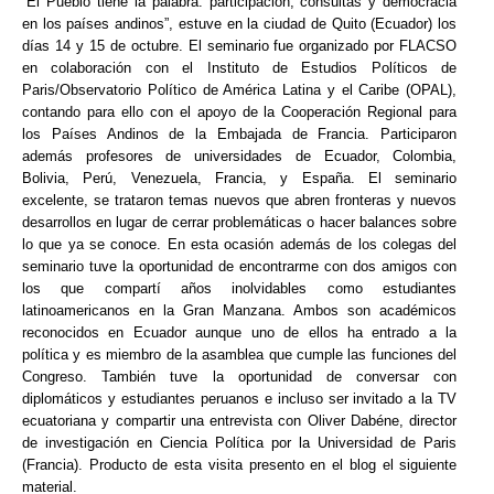
“El Pueblo tiene la palabra: participación, consultas y democracia
en los países andinos”, estuve en la ciudad de Quito (Ecuador) los
días 14 y 15 de octubre. El seminario fue organizado por FLACSO
en colaboración con el Instituto de Estudios Políticos de
Paris/Observatorio Político de América Latina y el Caribe (OPAL),
contando para ello con el apoyo de la Cooperación Regional para
los Países Andinos de la Embajada de Francia. Participaron
además profesores de universidades de Ecuador, Colombia,
Bolivia, Perú, Venezuela, Francia, y España. El seminario
excelente, se trataron temas nuevos que abren fronteras y nuevos
desarrollos en lugar de cerrar problemáticas o hacer balances sobre
lo que ya se conoce. En esta ocasión además de los colegas del
seminario tuve la oportunidad de encontrarme con dos amigos con
los que compartí años inolvidables como estudiantes
latinoamericanos en la Gran Manzana. Ambos son académicos
reconocidos en Ecuador aunque uno de ellos ha entrado a la
política y es miembro de la asamblea que cumple las funciones del
Congreso. También tuve la oportunidad de conversar con
diplomáticos y estudiantes peruanos e incluso ser invitado a la TV
ecuatoriana y compartir una entrevista con Oliver Dabéne, director
de investigación en Ciencia Política por la Universidad de Paris
(Francia). Producto de esta visita presento en el blog el siguiente
material.