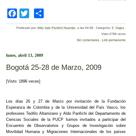
F
T
C
a
wi
o
Publicado por:
Aldo Italo Panfichi Huamán
a las 04:08
.
Categoría:
5. Viajes
.
c
tt
m
Visto:2798 veces
e
er
p
Sin comentarios
.
Link permanente
b
ar
lunes, abril 13, 2009
o
tir
Bogotá 25-28 de Marzo, 2009
o
k
[Visto: 1896 veces]
Los días 26 y 27 de Marzo por invitación de la Fundación
Esperanza de Colombia y de la Universidad del País Vasco, los
profesores Teófilo Altamirano y Aldo Panfichi del Departamento de
Ciencias Sociales de la PUCP fuimos invitados a participar del
Encuentro de Observatorios y Grupos de Investigación sobre
Movilidad Humana y Migraciones Internacionales de los países