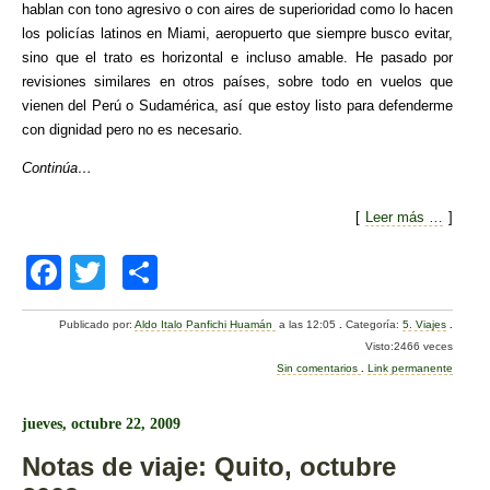
hablan con tono agresivo o con aires de superioridad como lo hacen
los policías latinos en Miami, aeropuerto que siempre busco evitar,
sino que el trato es horizontal e incluso amable. He pasado por
revisiones similares en otros países, sobre todo en vuelos que
vienen del Perú o Sudamérica, así que estoy listo para defenderme
con dignidad pero no es necesario.
Continúa…
[
Leer más …
]
F
T
C
a
wi
o
Publicado por:
Aldo Italo Panfichi Huamán
a las 12:05
.
Categoría:
5. Viajes
.
c
tt
m
Visto:2466 veces
e
er
p
Sin comentarios
.
Link permanente
b
ar
jueves, octubre 22, 2009
o
tir
Notas de viaje: Quito, octubre
o