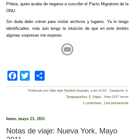
Piñera, quien acaba de negarse a suscribir el Pacto Migratorio de la
ONU.
Sin duda debo volver para visitar archivos y lugares. Ya lo tengo
identificados, más aún tengo la intuición de que en este ámbito
algunas sorpresas me esperan.
F
T
C
a
wi
o
Publicado por:
Aldo Italo Panfichi Huamán
a las 12:01
.
Categoría:
4.
c
tt
m
Tarapaqueños
,
5. Viajes
.
Visto:1157 veces
e
er
p
1 comentario
.
Link permanente
b
ar
lunes, mayo 23, 2011
o
tir
Notas de viaje: Nueva York, Mayo
o