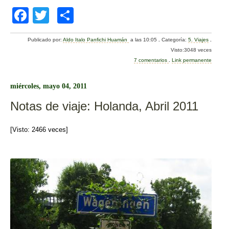
F
T
C
a
wi
o
Publicado por:
Aldo Italo Panfichi Huamán
a las 10:05
.
Categoría:
5. Viajes
.
c
tt
m
Visto:3048 veces
e
er
p
7 comentarios
.
Link permanente
b
ar
miércoles, mayo 04, 2011
o
tir
Notas de viaje: Holanda, Abril 2011
o
k
[Visto: 2466 veces]