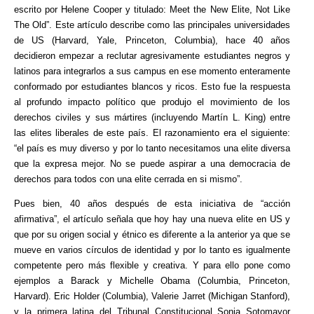
escrito por Helene Cooper y titulado: Meet the New Elite, Not Like
The Old”. Este artículo describe como las principales universidades
de US (Harvard, Yale, Princeton, Columbia), hace 40 años
decidieron empezar a reclutar agresivamente estudiantes negros y
latinos para integrarlos a sus campus en ese momento enteramente
conformado por estudiantes blancos y ricos. Esto fue la respuesta
al profundo impacto político que produjo el movimiento de los
derechos civiles y sus mártires (incluyendo Martín L. King) entre
las elites liberales de este país. El razonamiento era el siguiente:
“el país es muy diverso y por lo tanto necesitamos una elite diversa
que la expresa mejor. No se puede aspirar a una democracia de
derechos para todos con una elite cerrada en si mismo”.
Pues bien, 40 años después de esta iniciativa de “acción
afirmativa”, el artículo señala que hoy hay una nueva elite en US y
que por su origen social y étnico es diferente a la anterior ya que se
mueve en varios círculos de identidad y por lo tanto es igualmente
competente pero más flexible y creativa. Y para ello pone como
ejemplos a Barack y Michelle Obama (Columbia, Princeton,
Harvard). Eric Holder (Columbia), Valerie Jarret (Michigan Stanford),
y la primera latina del Tribunal Constitucional Sonia Sotomayor