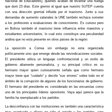
Nacional de Educadores), quienes acaban de levantar una huelga
que duró 23 días. Este gremio al igual que nuestro SUTEP cuenta
con una dirección gremial influida por el maoísmo. Junto a sus
demandas de aumento salariales la UNE también rechaza someter
a los profesores a evaluaciones de conocimiento. Es curioso pero
en Bolivia también el maoísmo tiene influencia entre maestros y
estudiantes universitarios, lo cual esto constituye una peculiaridad
andina que no esta presente en otros países de la región.
La oposición a Correa sin embargo no esta organizada
políticamente sino que emerge desde las reivindicaciones sociales.
El presidente utiliza un lenguaje confrontacional y un estilo de
gobierno altamente personalista, y su principal crítico es su
hermano mayor quien curiosamente señala que como hermano
mayor tiene que “cuidarlo” y decirle “sus errores” sobre todo en el
ámbito de la corrupción de algunos de los funcionarios de gobierno.
El hermano del presidente es considerado en las encuestas como
uno de los principales líderes opositores. Vaya aquí parece que la
familia ha reemplazado a los partidos.
La desconfianza con las instituciones es también una característica
muy acentuada y afecta no sólo al estado y los partidos, sino