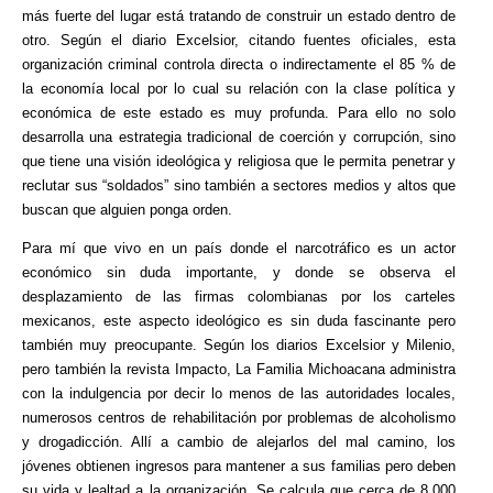
más fuerte del lugar está tratando de construir un estado dentro de
otro. Según el diario Excelsior, citando fuentes oficiales, esta
organización criminal controla directa o indirectamente el 85 % de
la economía local por lo cual su relación con la clase política y
económica de este estado es muy profunda. Para ello no solo
desarrolla una estrategia tradicional de coerción y corrupción, sino
que tiene una visión ideológica y religiosa que le permita penetrar y
reclutar sus “soldados” sino también a sectores medios y altos que
buscan que alguien ponga orden.
Para mí que vivo en un país donde el narcotráfico es un actor
económico sin duda importante, y donde se observa el
desplazamiento de las firmas colombianas por los carteles
mexicanos, este aspecto ideológico es sin duda fascinante pero
también muy preocupante. Según los diarios Excelsior y Milenio,
pero también la revista Impacto, La Familia Michoacana administra
con la indulgencia por decir lo menos de las autoridades locales,
numerosos centros de rehabilitación por problemas de alcoholismo
y drogadicción. Allí a cambio de alejarlos del mal camino, los
jóvenes obtienen ingresos para mantener a sus familias pero deben
su vida y lealtad a la organización. Se calcula que cerca de 8,000