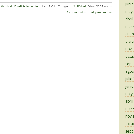
o
juni
:
Aldo Italo Panfichi Huamán
a las 11:04
.
Categoría:
3. Fútbol
.
Visto:2604 veces
m
mayo
2 comentarios
.
Link permanente
p
abril
marz
ar
ener
tir
dici
novi
octu
sept
agos
julio
juni
mayo
abril
marz
novi
octu
sept