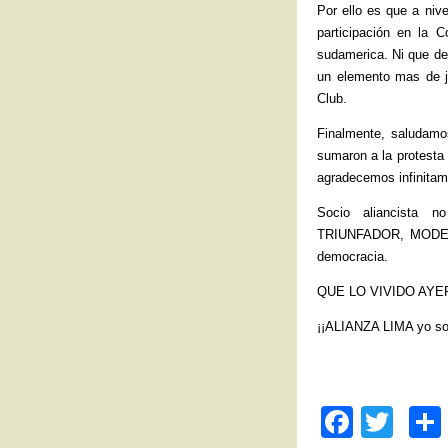
Por ello es que a nive
participación en la 
sudamerica. Ni que dec
un elemento mas de ju
Club.
Finalmente, saludamos
sumaron a la protesta 
agradecemos infinitam
Socio aliancista
TRIUNFADOR, MODERN
democracia.
QUE LO VIVIDO AYER
¡¡ALIANZA LIMA yo soy
F
T