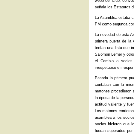
webb del Club, convo
señala los Estatutos d
La Asamblea estaba c
PM como segunda convo
La novedad de esta As
primera puerta de la 
tenían una lista que 
Salomón Lerner y otros
el Cambio o socios q
irrespetuoso e irrespo
Pasada la primera pu
contaban con la mism
matones procedieron a
la época de la persecu
actitud valiente y fu
Los matones corrieron 
asamblea a los socios
socios hicieron que l
fueran superados por