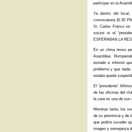
participar en la Asamb
Ya dentro del local,
convocatoria (6.30 PM
Sr. Carlos Franco se 
socios ni el “presid
ESPERABAN LA RES
En un clima tenso pe
Asamblea. Rompiendo 
estrado e informó qu
problema y que dada 
estaba queda suspend
El “presidente” Alfon
de las oficinas del c
la cara es una de sus
Mientras tanto, los s
de su presencia y de 
que podría suceder qu
imagen y semejanza de