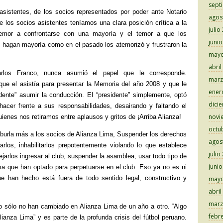
sept
sistentes, de los socios representados por poder ante Notario
agos
e los socios asistentes teníamos una clara posición crítica a la
julio
 temor a confrontarse con una mayoría y el temor a que los
juni
o hagan mayoría como en el pasado los atemorizó y frustraron la
mayo
abril
arlos Franco, nunca asumió el papel que le corresponde.
marz
ue el asistía para presentar la Memoria del año 2008 y que le
ener
idente” asumir la conducción. El “presidente” simplemente, optó
dici
 hacer frente a sus responsabilidades, desairando y faltando el
novi
uienes nos retiramos entre aplausos y gritos de ¡Arriba Alianza!
octu
 burla más a los socios de Alianza Lima, Suspender los derechos
agos
arlos, inhabilitarlos prepotentemente violando lo que establece
julio
ejarlos ingresar al club, suspender la asamblea, usar todo tipo de
juni
ma que han optado para perpetuarse en el club. Eso ya no es ni
ue han hecho está fuera de todo sentido legal, constructivo y
mayo
abril
marz
o sólo no han cambiado en Alianza Lima de un año a otro. “Algo
febr
ianza Lima” y es parte de la profunda crisis del fútbol peruano.