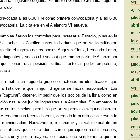
có a la Trigésimo segunda Asamblea General Ordinaria según lo
sept
el club.
agos
julio
onvocada a las 6.00 PM como primera convocatoria y a las 6.30
abril
catoria. La cita era en el Alejandro Villanueva.
marz
amblea fueron los controles para ingresar al Estadio, pues en la
febr
Av. Isabel La Católica, unos individuos que no se identificaron
ener
impedía el ingreso de los socios Augusto Claux, Fernando Farah,
dici
 dirigentes y socios (10 socios) que forman parte de Alianza por
ue tienen una posición crítica frente al poder prepotente,
julio
nsable.
mayo
abril
erta, había un segundo grupo de matones no identificados, que
sept
a lista de la que ningún dirigente se hacía responsable. Los
 “capturar”, detener, impedir que los socios de la lista como en
julio
ción nazi a los judíos ingresaran a la Asamblea. Sin embargo, la
juni
erte de los socios, permitió que se superara la segunda barrera.
novi
y crearon una tercera barrera, cerrando la puerta de acceso a la
julio
 mencionados. Nuevamente, el carácter y el valor moral de los
ener
os matones que no se identificaron que dijeron recibir órdenes,
octu
 la razón y por la mayoría de socios que simplemente querían