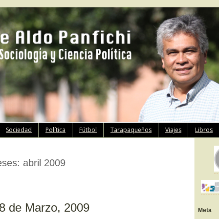
Ir
Sociedad
Política
Fútbol
Tarapaqueños
Viajes
Libros
al
contenido
eses:
abril 2009
8 de Marzo, 2009
Meta