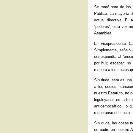
Se tomó nota de los a
Público. La mayoría d
actual directiva. El
“poderes”, esta vez n
Asamblea.
El vicepresidente C
Simplemente, señaló q
correspondía al “pres
por huir, escapar, no
respeto a los socios q
Sin duda, esta es una
a los socios, sancion
nuestro Estatuto, no d
leguleyadas es la for
antidemocrático, lo q
respetuoso del socio .
Sin duda, las cosas n
se pudre en nuestro Al