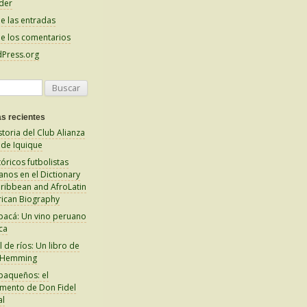
der
e las entradas
e los comentarios
Press.org
s recientes
storia del Club Alianza
 de Iquique
tóricos futbolistas
anos en el Dictionary
aribbean and AfroLatin
ican Biography
pacá: Un vino peruano
ca
 de ríos: Un libro de
 Hemming
paqueños: el
amento de Don Fidel
al