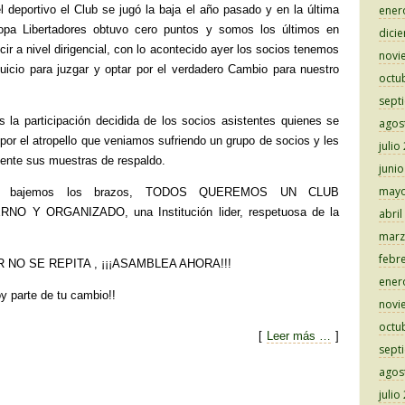
l deportivo el Club se jugó la baja el año pasado y en la última
ener
Copa Libertadores obtuvo cero puntos y somos los últimos en
dici
ir a nivel dirigencial, con lo acontecido ayer los socios tenemos
novi
icio para juzgar y optar por el verdadero Cambio para nuestro
octu
sept
 la participación decidida de los socios asistentes quienes se
agos
por el atropello que veniamos sufriendo un grupo de socios y les
julio
ente sus muestras de respaldo.
juni
mayo
 no bajemos los brazos, TODOS QUEREMOS UN CLUB
O Y ORGANIZADO, una Institución lider, respetuosa de la
abril
marz
febr
 NO SE REPITA , ¡¡¡ASAMBLEA AHORA!!!
ener
 parte de tu cambio!!
novi
octu
[
Leer más …
]
sept
agos
C
julio