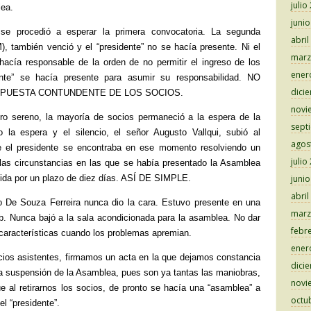
julio
lea.
juni
 se procedió a esperar la primera convocatoria. La segunda
abril
), también venció y el “presidente” no se hacía presente. Ni el
marz
hacía responsable de la orden de no permitir el ingreso de los
ener
ente” se hacía presente para asumir su responsabilidad. NO
dici
PUESTA CONTUNDENTE DE LOS SOCIOS.
novi
ro sereno, la mayoría de socios permaneció a la espera de la
sept
la espera y el silencio, el señor Augusto Vallqui, subió al
agos
e el presidente se encontraba en ese momento resolviendo un
julio
las circunstancias en las que se había presentado la Asamblea
ida por un plazo de diez días. ASÍ DE SIMPLE.
juni
abril
so De Souza Ferreira nunca dio la cara. Estuvo presente en una
marz
lub. Nunca bajó a la sala acondicionada para la asamblea. No dar
febr
 características cuando los problemas apremian.
ener
ocios asistentes, firmamos un acta en la que dejamos constancia
dici
la suspensión de la Asamblea, pues son ya tantas las maniobras,
novi
e al retirarnos los socios, de pronto se hacía una “asamblea” a
octu
l “presidente”.