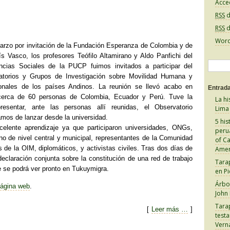
Acce
RSS
d
RSS
d
Word
arzo por invitación de la Fundación Esperanza de Colombia y de
ís Vasco, los profesores Teófilo Altamirano y Aldo Panfichi del
B
cias Sociales de la PUCP fuimos invitados a participar del
atorios y Grupos de Investigación sobre Movilidad Humana y
u
ionales de los países Andinos. La reunión se llevó acabo en
Entrada
s
 cerca de 60 personas de Colombia, Ecuador y Perú. Tuve la
La hi
c
resentar, ante las personas allí reunidas, el Observatorio
Lima
os de lanzar desde la universidad.
a
5 his
celente aprendizaje ya que participaron universidades, ONGs,
peru
r
rno de nivel central y municipal, representantes de la Comunidad
of C
:
 de la OIM, diplomáticos, y activistas civiles. Tras dos días de
Amer
declaración conjunta sobre la constitución de una red de trabajo
Tara
 se podrá ver pronto en Tukuymigra.
en Pi
Árbol
 página web
.
John
Tara
[
Leer más …
]
test
Vern