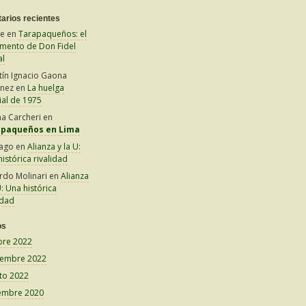
arios recientes
le
en
Tarapaqueños: el
amento de Don Fidel
al
tín Ignacio Gaona
inez
en
La huelga
ial de 1975
na Carcheri
en
apaqueños en Lima
iago
en
Alianza y la U:
istórica rivalidad
rdo Molinari
en
Alianza
U: Una histórica
idad
os
bre 2022
iembre 2022
to 2022
embre 2020