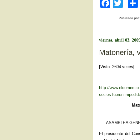
F
T
a
wi
Publicado por
c
tt
e
er
b
viernes, abril 03, 200
o
Matonería, v
o
[Visto: 2604 veces]
k
http://www.elcomercio.
socios-fueron-impedid
Mato
ASAMBLEA GENER
El presidente del Con