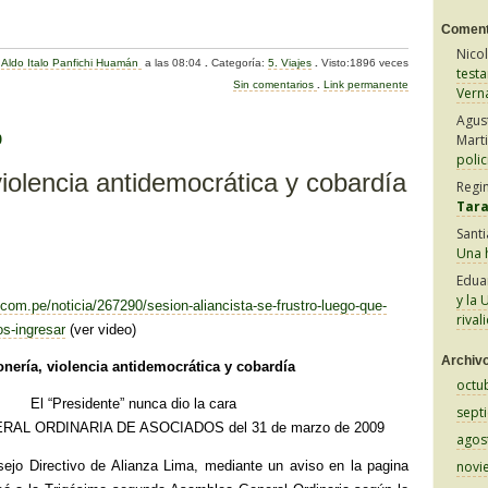
C
Coment
o
Nico
:
Aldo Italo Panfichi Huamán
a las 08:04
.
Categoría:
5. Viajes
.
Visto:1896 veces
m
test
Sin comentarios
.
Link permanente
Vern
p
Agus
ar
Mart
9
polic
tir
iolencia antidemocrática y cobardía
Regi
Tar
Sant
Una h
Edua
y la 
com.pe/noticia/267290/sesion-aliancista-se-frustro-luego-que-
rival
os-ingresar
(ver video)
Archiv
nería, violencia antidemocrática y cobardía
octu
El “Presidente” nunca dio la cara
sept
AL ORDINARIA DE ASOCIADOS del 31 de marzo de 2009
agos
sejo Directivo de Alianza Lima, mediante un aviso en la pagina
novi