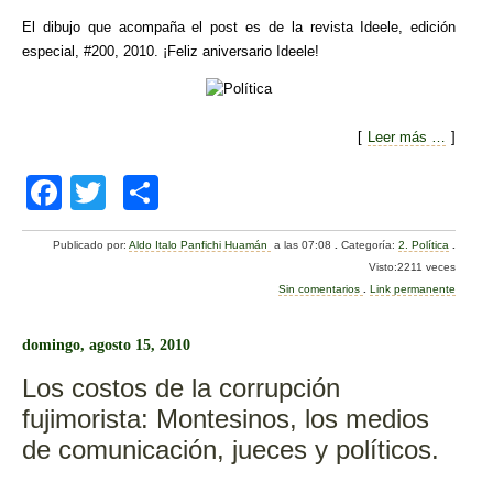
El dibujo que acompaña el post es de la revista Ideele, edición
especial, #200, 2010. ¡Feliz aniversario Ideele!
[
Leer más …
]
F
T
C
a
wi
o
Publicado por:
Aldo Italo Panfichi Huamán
a las 07:08
.
Categoría:
2. Política
.
c
tt
m
Visto:2211 veces
e
er
p
Sin comentarios
.
Link permanente
b
ar
domingo, agosto 15, 2010
o
tir
Los costos de la corrupción
o
fujimorista: Montesinos, los medios
k
de comunicación, jueces y políticos.