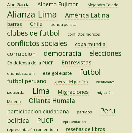
Alberto Fujimori
Alan Garcia
Alejandro Toledo
Alianza Lima
América Latina
Chile
barras
ciencia politica
clubes de futbol
conflictos hidricos
conflictos sociales
copa mundial
democracia
elecciones
corrupcion
Entrevistas
En defensa de la PUCP
futbol
ese gol existe
eric hobsbawm
futbol peruano
guerra del pacífico
identidades
Lima
Migraciones
izquierda
migración
Ollanta Humala
Minería
Peru
participacion ciudadana
partidos
PUCP
politica
representación
reseñas de libros
representación contenciosa