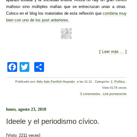
mafioso sino múltiples mafias que se entrecruzan unas a otras.
Coloco en el blog los materiales de esta reflexión que
combina muy
bien con uno de los post anteriores.
[
Leer más …
]
F
T
C
a
wi
o
Publicado por:
Aldo Italo Panfichi Huamán
a las 11:11
.
Categoría:
2. Política
.
c
tt
m
Visto:5178 veces
e
er
p
3 comentarios
.
Link permanente
b
ar
lunes, agosto 23, 2010
o
tir
Ideele y el periodismo cívico.
o
k
[Visto: 2211 veces]