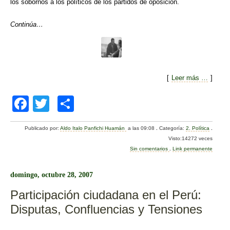
los sobornos a los políticos de los partidos de oposición.
Continúa…
[
Leer más …
]
F
T
C
a
wi
o
Publicado por:
Aldo Italo Panfichi Huamán
a las 09:08
.
Categoría:
2. Política
.
c
tt
m
Visto:14272 veces
e
er
p
Sin comentarios
.
Link permanente
b
ar
domingo, octubre 28, 2007
o
tir
Participación ciudadana en el Perú:
o
Disputas, Confluencias y Tensiones
k