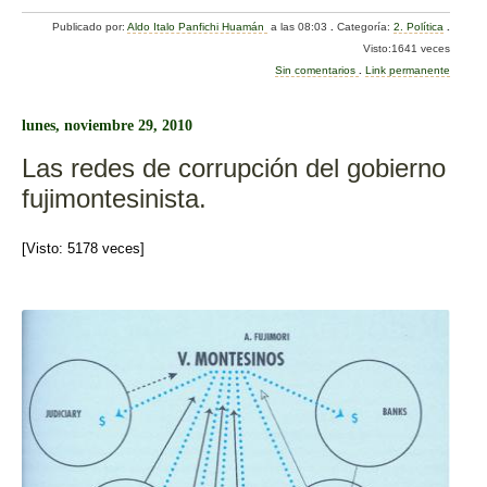
a
wi
o
Publicado por:
Aldo Italo Panfichi Huamán
a las 08:03
.
Categoría:
2. Política
.
c
tt
m
Visto:1641 veces
e
er
p
Sin comentarios
.
Link permanente
b
ar
lunes, noviembre 29, 2010
o
tir
Las redes de corrupción del gobierno
o
fujimontesinista.
k
[Visto: 5178 veces]