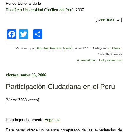
Fondo Editorial de la
Pontificia Universidad Católica del Perú
, 2007
[
Leer más …
]
F
T
C
a
wi
o
Publicado por:
Aldo Italo Panfichi Huamán
a las 12:10
.
Categoría:
6. Libros
.
c
tt
m
Visto:8738 veces
e
er
p
4 comentarios
.
Link permanente
b
ar
viernes, mayo 26, 2006
o
tir
Participación Ciudadana en el Perú
o
k
[Visto: 7208 veces]
Para bajar documento
Haga clic
Este paper ofrece un balance comparado de las experiencias de