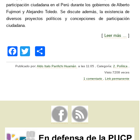
participación ciudadana en el Perú durante los gobiernos de Alberto
Fujimori y Alejandro Toledo. Se discute además, la existencia de
diversos proyectos políticos y concepciones de participación
ciudadana.
[
Leer más …
]
F
T
C
a
wi
o
Publicado por:
Aldo Italo Panfichi Huamán
a las 11:05
.
Categoría:
2. Política
.
c
tt
m
Visto:7208 veces
e
er
p
1 comentario
.
Link permanente
b
ar
o
tir
o
k