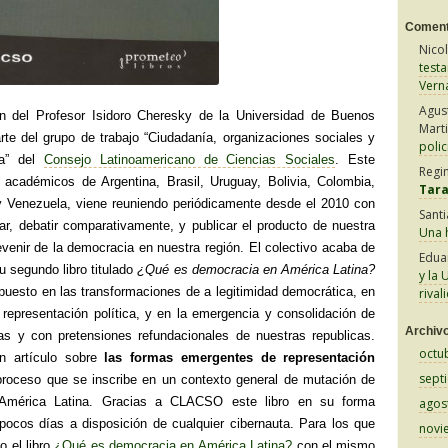
Coment
Nico
test
Vern
Agus
ión del Profesor Isidoro Cheresky de la Universidad de Buenos
Mart
rte del grupo de trabajo “Ciudadanía, organizaciones sociales y
polic
ica” del
Consejo Latinoamericano de Ciencias Sociales
. Este
Regi
 académicos de Argentina, Brasil, Uruguay, Bolivia, Colombia,
Tar
y Venezuela, viene reuniendo periódicamente desde el 2010 con
Sant
gar, debatir comparativamente, y publicar el producto de nuestra
Una h
evenir de la democracia en nuestra región. El colectivo acaba de
Edua
u segundo libro titulado
¿Qué es democracia en América Latina?
y la 
 puesto en las transformaciones de a legitimidad democrática, en
rival
representación política, y en la emergencia y consolidación de
Archiv
tas y con pretensiones refundacionales de nuestras republicas.
octu
 artículo sobre
las formas emergentes de representación
sept
proceso que se inscribe en un contexto general de mutación de
América Latina. Gracias a CLACSO este libro en su forma
agos
 pocos días a disposición de cualquier cibernauta. Para los que
novi
o el libro
¿Qué es democracia en América Latina?
con el mismo