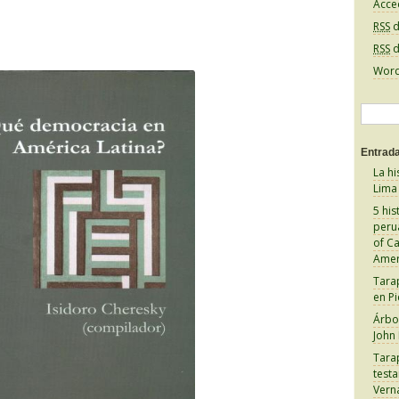
Acce
RSS
d
RSS
d
Word
B
u
Entrada
s
La hi
c
Lima
a
5 his
peru
r
of C
:
Amer
Tara
en Pi
Árbol
John
Tara
test
Vern