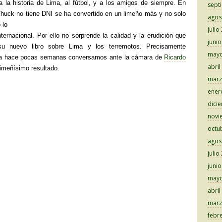
a la historia de Lima, al fútbol, y a los amigos de siempre. En
sept
Chuck no tiene DNI se ha convertido en un limeño más y no solo
agos
 lo
julio
nternacional. Por ello no sorprende la calidad y la erudición que
juni
u nuevo libro sobre Lima y los terremotos. Precisamente
mayo
ta hace pocas semanas conversamos ante la cámara de
Ricardo
abril
limeñísimo resultado.
marz
ener
dici
novi
octu
agos
julio
juni
mayo
abril
marz
febr