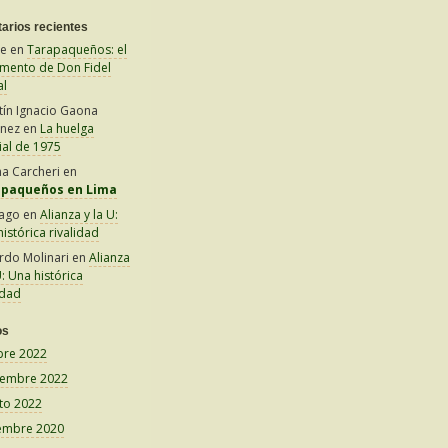
arios recientes
le
en
Tarapaqueños: el
amento de Don Fidel
al
tín Ignacio Gaona
inez
en
La huelga
ial de 1975
na Carcheri
en
apaqueños en Lima
iago
en
Alianza y la U:
istórica rivalidad
rdo Molinari
en
Alianza
U: Una histórica
idad
os
bre 2022
iembre 2022
to 2022
embre 2020