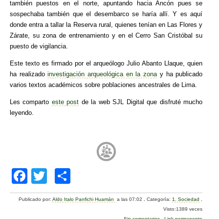
también puestos en el norte, apuntando hacia Ancón pues se
sospechaba también que el desembarco se haría allí. Y es aquí
donde entra a tallar la Reserva rural, quienes tenían en Las Flores y
Zárate, su zona de entrenamiento y en el Cerro San Cristóbal su
puesto de vigilancia.
Este texto es firmado por el arqueólogo Julio Abanto Llaque, quien
ha realizado
investigación arqueológica en la zona
y ha publicado
varios textos académicos sobre poblaciones ancestrales de Lima.
Les comparto
este post
de la web SJL Digital que disfruté mucho
leyendo.
F
T
C
a
wi
o
Publicado por:
Aldo Italo Panfichi Huamán
a las 07:02
.
Categoría:
1. Sociedad
.
c
tt
m
Visto:1389 veces
Sin comentarios
.
Link permanente