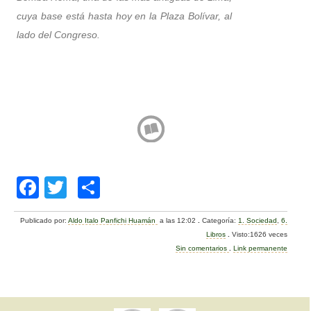
cuya base está hasta hoy en la Plaza Bolívar, al
lado del Congreso.
F
T
C
a
wi
o
Publicado por:
Aldo Italo Panfichi Huamán
a las 12:02
.
Categoría:
1. Sociedad
,
6.
c
tt
m
Libros
.
Visto:1626 veces
e
er
p
Sin comentarios
.
Link permanente
b
ar
o
tir