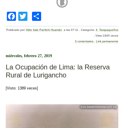
F
T
C
a
wi
o
Publicado por:
Aldo Italo Panfichi Huamán
a las 07:11
.
Categoría:
4. Tarapaqueños
c
tt
m
.
Visto:1945 veces
e
er
p
3 comentarios
.
Link permanente
b
ar
miércoles, febrero 27, 2019
o
tir
La Ocupación de Lima: la Reserva
o
Rural de Lurigancho
k
[Visto: 1389 veces]