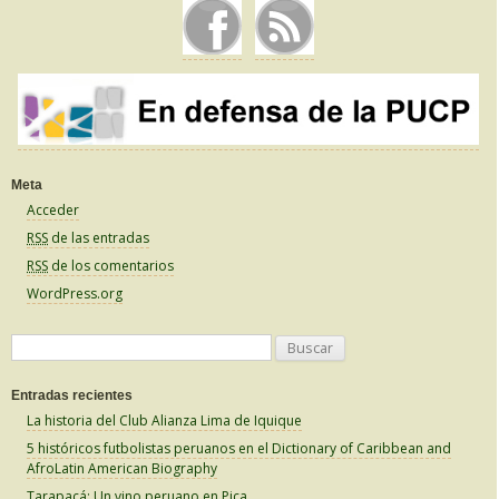
o
k
Meta
Acceder
RSS
de las entradas
RSS
de los comentarios
WordPress.org
B
u
Entradas recientes
s
La historia del Club Alianza Lima de Iquique
c
5 históricos futbolistas peruanos en el Dictionary of Caribbean and
a
AfroLatin American Biography
r
Tarapacá: Un vino peruano en Pica