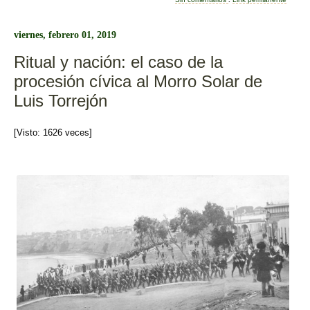
e
er
p
b
ar
viernes, febrero 01, 2019
o
tir
Ritual y nación: el caso de la
o
procesión cívica al Morro Solar de
k
Luis Torrejón
[Visto: 1626 veces]