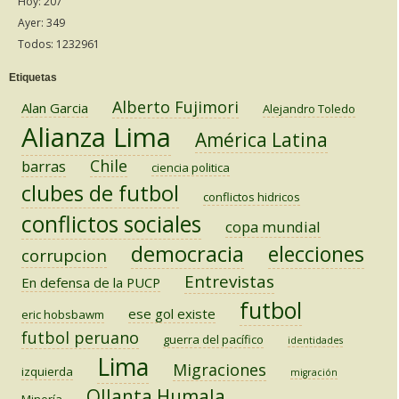
Hoy: 207
Ayer: 349
Todos: 1232961
Etiquetas
Alberto Fujimori
Alan Garcia
Alejandro Toledo
Alianza Lima
América Latina
Chile
barras
ciencia politica
clubes de futbol
conflictos hidricos
conflictos sociales
copa mundial
democracia
elecciones
corrupcion
Entrevistas
En defensa de la PUCP
futbol
ese gol existe
eric hobsbawm
futbol peruano
guerra del pacífico
identidades
Lima
Migraciones
izquierda
migración
Ollanta Humala
Minería