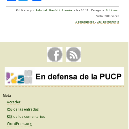
a
wi
o
Publicado por:
Aldo Italo Panfichi Huamán
a las 08:11
.
Categoría:
6. Libros
.
c
tt
m
Visto:3908 veces
e
er
p
2 comentarios
.
Link permanente
b
ar
o
tir
o
k
Meta
Acceder
RSS
de las entradas
RSS
de los comentarios
WordPress.org