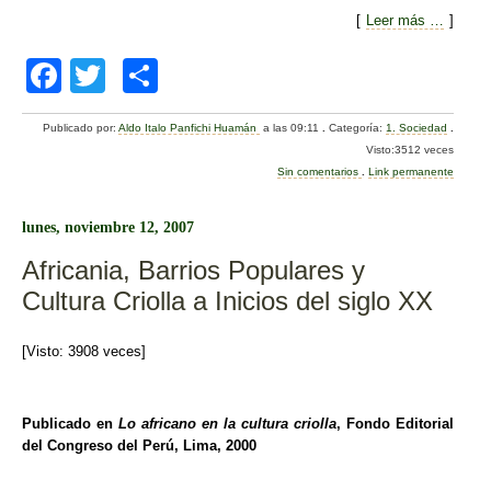
[
Leer más …
]
F
T
C
a
wi
o
Publicado por:
Aldo Italo Panfichi Huamán
a las 09:11
.
Categoría:
1. Sociedad
.
c
tt
m
Visto:3512 veces
e
er
p
Sin comentarios
.
Link permanente
b
ar
lunes, noviembre 12, 2007
o
tir
Africania, Barrios Populares y
o
Cultura Criolla a Inicios del siglo XX
k
[Visto: 3908 veces]
Publicado en
Lo africano en la cultura criolla
, Fondo Editorial
del Congreso del Perú, Lima, 2000