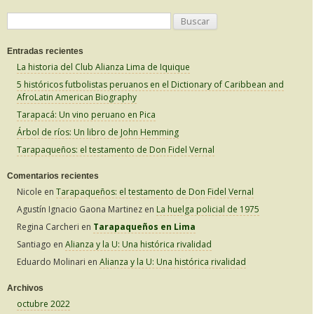
B
u
Entradas recientes
s
La historia del Club Alianza Lima de Iquique
c
5 históricos futbolistas peruanos en el Dictionary of Caribbean and
a
AfroLatin American Biography
r
Tarapacá: Un vino peruano en Pica
:
Árbol de ríos: Un libro de John Hemming
Tarapaqueños: el testamento de Don Fidel Vernal
Comentarios recientes
Nicole
en
Tarapaqueños: el testamento de Don Fidel Vernal
Agustín Ignacio Gaona Martinez
en
La huelga policial de 1975
Regina Carcheri
en
Tarapaqueños en Lima
Santiago
en
Alianza y la U: Una histórica rivalidad
Eduardo Molinari
en
Alianza y la U: Una histórica rivalidad
Archivos
octubre 2022