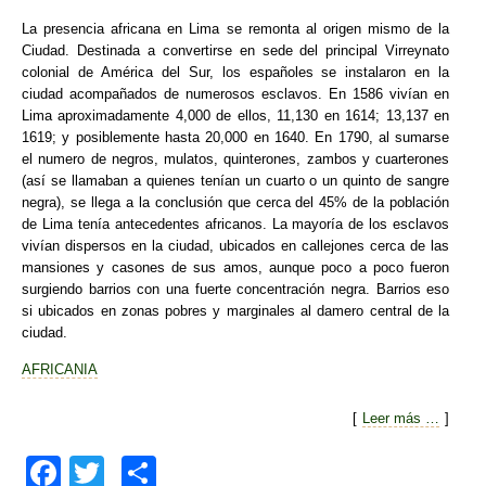
La presencia africana en Lima se remonta al origen mismo de la
Ciudad. Destinada a convertirse en sede del principal Virreynato
colonial de América del Sur, los españoles se instalaron en la
ciudad acompañados de numerosos esclavos. En 1586 vivían en
Lima aproximadamente 4,000 de ellos, 11,130 en 1614; 13,137 en
1619; y posiblemente hasta 20,000 en 1640. En 1790, al sumarse
el numero de negros, mulatos, quinterones, zambos y cuarterones
(así se llamaban a quienes tenían un cuarto o un quinto de sangre
negra), se llega a la conclusión que cerca del 45% de la población
de Lima tenía antecedentes africanos. La mayoría de los esclavos
vivían dispersos en la ciudad, ubicados en callejones cerca de las
mansiones y casones de sus amos, aunque poco a poco fueron
surgiendo barrios con una fuerte concentración negra. Barrios eso
si ubicados en zonas pobres y marginales al damero central de la
ciudad.
AFRICANIA
[
Leer más …
]
F
T
C