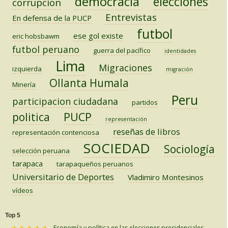
democracia
elecciones
corrupcion
Entrevistas
En defensa de la PUCP
futbol
ese gol existe
eric hobsbawm
futbol peruano
guerra del pacífico
identidades
Lima
Migraciones
izquierda
migración
Ollanta Humala
Minería
Peru
participacion ciudadana
partidos
PUCP
politica
representación
reseñas de libros
representación contenciosa
SOCIEDAD
Sociología
selección peruana
tarapaca
tarapaqueños peruanos
Universitario de Deportes
Vladimiro Montesinos
vídeos
Top 5
Economía y política en las elecciones presidenciales