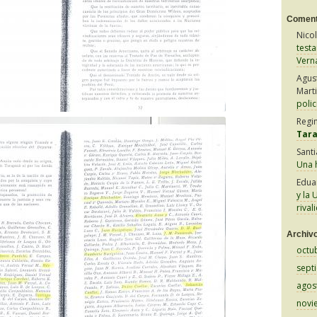
Coment
Nico
test
Vern
Agus
Mart
polic
Regi
Tar
Sant
Una h
Edua
y la 
rival
Archiv
octu
sept
agos
novi