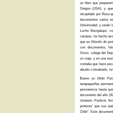
un libro que preparam
Oregon (USA), y que
recopilado por Rosa qu
documentos varios es
Universidad, y serán 
Lucho Bacigalupo, c
campus, ha hecho avan
que es filósofo de pro
con documentos, fot
Ossio, colega del Dep
un viaje, y en una reu
contaba que hace poco
abuelo o bisabuelo, no
Bueno yo (Aldo Panfi
tarapaqueñas permane
permanecía hasta que
documento del año 192
Umberto Panfichi fir
protesta” que sus pad
Chile”. Este document