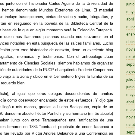
os junto con el historiador Carlos Aguirre de la Universidad de
juni
 hemos denominado Mundos Exteriores de Lima. El material
mayo
e incluye trascripciones, cintas de video y audio, fotografías, y
abril
tán en resguardo en la bóveda de la Biblioteca Central de la
marz
la base de lo que en algún momento será la Colección Tarapacá.
ener
on quien nos llamamos paisanos cuando nos cruzamos en el
dici
ces notables en esta búsqueda de las raíces familiares. Lucho
novi
fesión pero creo historiador de corazón, tiene un excelente blog
ografías, memorias, y testimonios. Con el antropólogo Juan
octu
artamento de Ciencias Sociales, siempre hablamos de organizar
sept
nión de autoridades de la PUCP el arquitecto Frederic Cooper nos
agos
 viajó a la zona y ubicó en el Cementerio Inglés la tumba de su
julio
 recuerdo bien.
juni
chi), al igual que otros colegas descendientes de familias
mayo
cía como observador encantado de estos esfuerzos. Y dijo que
abril
 llegó a mis manos, gracias a Lucho Bacigalupo, copia de un
marz
0 donde mi abuelo Héctor Panfichi y su hermano (mi tío abuelo)
novi
maban junto con otros Tarapaqueños una “ratificación de una
octu
res firmaron en 1884 “contra el propósito de ceder Tarapacá a
sept
o fue llevado por Víctor Andrés Belaúnde a una Conferencia en