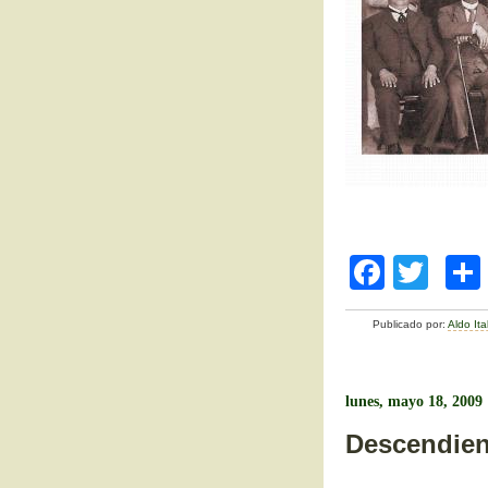
F
T
a
wi
Publicado por:
Aldo It
c
tt
e
er
b
lunes, mayo 18, 2009
o
Descendien
o