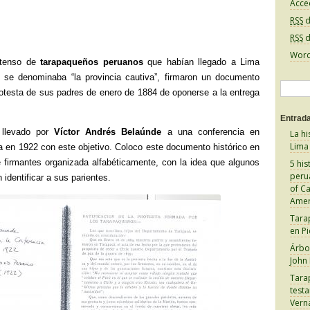
Acce
RSS
d
RSS
d
Word
xtenso de
tarapaqueños peruanos
que habían llegado a Lima
e se denominaba “la provincia cautiva”, firmaron un documento
B
protesta de sus padres de enero de 1884 de oponerse a la entrega
u
Entrada
s
 llevado por
Víctor Andrés Belaúnde
a una conferencia en
La hi
c
Lima
 en 1922 con este objetivo. Coloco este documento histórico en
a
de firmantes organizada alfabéticamente, con la idea que algunos
5 his
peru
 identificar a sus parientes.
r
of C
:
Amer
Tara
en Pi
Árbol
John
Tara
test
Vern