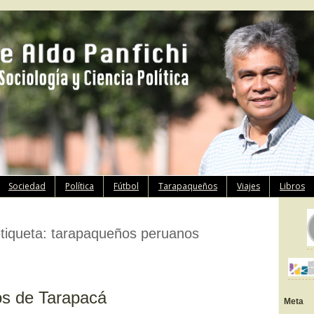
Ir
Sociedad
Política
Fútbol
Tarapaqueños
Viajes
Libros
al
contenido
etiqueta:
tarapaqueños peruanos
s de Tarapacá
Meta