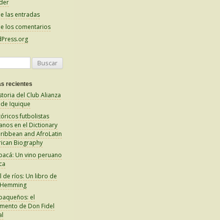
der
e las entradas
e los comentarios
Press.org
s recientes
storia del Club Alianza
 de Iquique
tóricos futbolistas
anos en el Dictionary
aribbean and AfroLatin
ican Biography
pacá: Un vino peruano
ca
 de ríos: Un libro de
 Hemming
paqueños: el
amento de Don Fidel
al