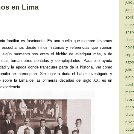
julio
tir
os en Lima
juni
abril
marz
ener
dici
oria familiar es fascinante. Es una huella que siempre llevamos
novi
 escuchamos desde niños historias y referencias que suenan
n algún momento nos entra el bichito de averiguar más, y de
sept
ncias toman otros sentidos y complejidades. Para ello ayuda
agos
ad y la época donde transcurre parte de la historia, ver como
julio
amilia se interceptan. Sin lugar a duda el haber investigado y
juni
e sobre la Lima de las primeras décadas del siglo XX, es un
abril
 experiencia.
marz
febr
ener
dici
novi
octu