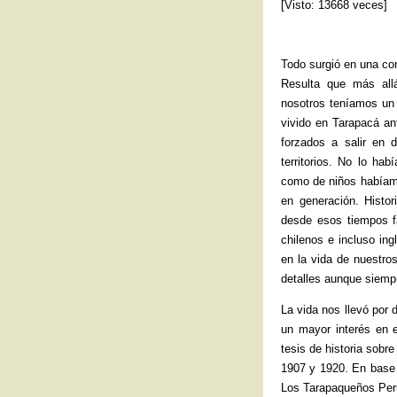
[Visto: 13668 veces]
k
Todo surgió en una co
Resulta que más all
nosotros teníamos un 
vivido en Tarapacá an
forzados a salir en 
territorios. No lo h
como de niños habíamo
en generación. Histo
desde esos tiempos fa
chilenos e incluso in
en la vida de nuestr
detalles aunque siempr
La vida nos llevó por
un mayor interés en 
tesis de historia sobr
1907 y 1920. En base 
Los Tarapaqueños Peru