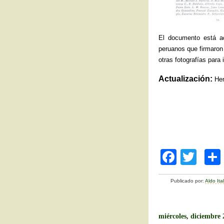
El documento está 
peruanos que firmaron 
otras fotografías para 
Actualización:
Hem
F
T
a
wi
Publicado por:
Aldo It
c
tt
e
er
b
miércoles, diciembre 