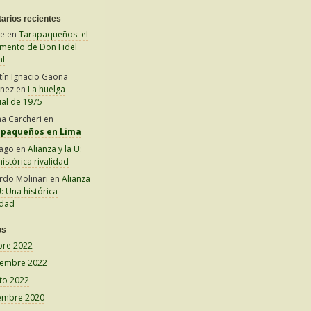
arios recientes
le
en
Tarapaqueños: el
amento de Don Fidel
al
tín Ignacio Gaona
inez
en
La huelga
ial de 1975
na Carcheri
en
apaqueños en Lima
iago
en
Alianza y la U:
istórica rivalidad
rdo Molinari
en
Alianza
U: Una histórica
idad
os
bre 2022
iembre 2022
to 2022
embre 2020