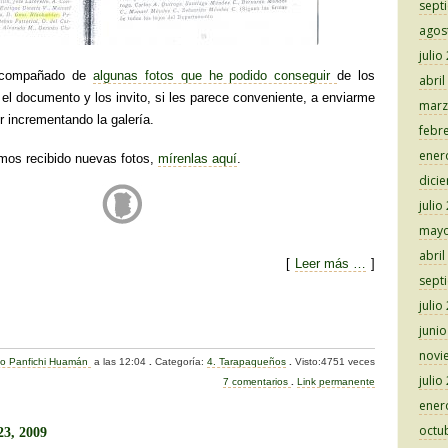
sept
agos
julio
acompañado de
algunas fotos que he podido conseguir
de los
abril
el documento y los invito, si les parece conveniente, a enviarme
marz
ir incrementando la galería.
febr
ener
os recibido nuevas fotos,
mírenlas aquí
.
dici
julio
mayo
abril
[
Leer más …
]
sept
C
julio
juni
o
novi
alo Panfichi Huamán
a las 12:04
.
Categoría:
4. Tarapaqueños
.
Visto:4751 veces
m
julio
7 comentarios
.
Link permanente
p
ener
octu
ar
23, 2009