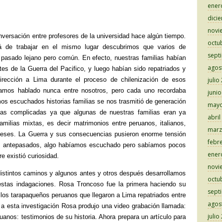
ener
dici
novi
nversación entre profesores de la universidad hace algún tiempo.
octu
á de trabajar en el mismo lugar descubrimos que varios de
sept
pasado lejano pero común. En efecto, nuestras familias habían
agos
tes de la Guerra del Pacifico, y luego habían sido repatriados y
dirección a Lima durante el proceso de chilenización de esos
julio
abíamos hablado nunca entre nosotros, pero cada uno recordaba
juni
s escuchados historias familias se nos trasmitió de generación
mayo
rias complicadas ya que algunas de nuestras familias eran ya
abril
milias mixtas, es decir matrimonios entre peruanos, italianos,
marz
gleses. La Guerra y sus consecuencias pusieron enorme tensión
febr
os antepasados, algo habíamos escuchado pero sabíamos pocos
ener
e existió curiosidad.
novi
 distintos caminos y algunos antes y otros después desarrollamos
octu
estas indagaciones. Rosa Troncoso fue la primera haciendo su
sept
e los tarapaqueños peruanos que llegaron a Lima repatriados entre
agos
a esta investigación Rosa produjo una video grabación llamada:
julio
anos: testimonios de su historia. Ahora prepara un artículo para