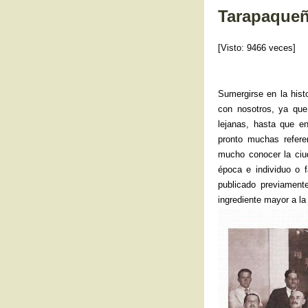
o
Tarapaqueñ
o
[Visto: 9466 veces]
k
Sumergirse en la hist
con nosotros, ya que
lejanas, hasta que e
pronto muchas refere
mucho conocer la ciud
época e individuo o f
publicado previament
ingrediente mayor a la