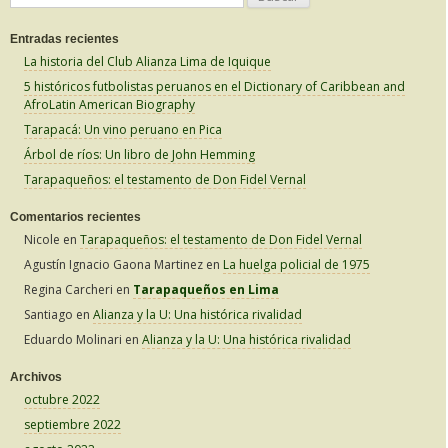
u
Entradas recientes
s
La historia del Club Alianza Lima de Iquique
c
5 históricos futbolistas peruanos en el Dictionary of Caribbean and
a
AfroLatin American Biography
r
Tarapacá: Un vino peruano en Pica
:
Árbol de ríos: Un libro de John Hemming
Tarapaqueños: el testamento de Don Fidel Vernal
Comentarios recientes
Nicole
en
Tarapaqueños: el testamento de Don Fidel Vernal
Agustín Ignacio Gaona Martinez
en
La huelga policial de 1975
Regina Carcheri
en
Tarapaqueños en Lima
Santiago
en
Alianza y la U: Una histórica rivalidad
Eduardo Molinari
en
Alianza y la U: Una histórica rivalidad
Archivos
octubre 2022
septiembre 2022