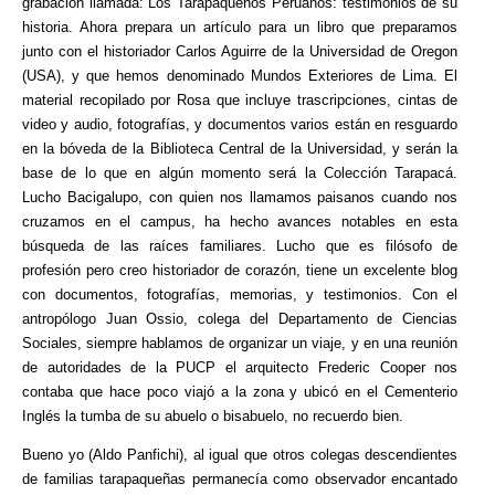
grabación llamada: Los Tarapaqueños Peruanos: testimonios de su
historia. Ahora prepara un artículo para un libro que preparamos
junto con el historiador Carlos Aguirre de la Universidad de Oregon
(USA), y que hemos denominado Mundos Exteriores de Lima. El
material recopilado por Rosa que incluye trascripciones, cintas de
video y audio, fotografías, y documentos varios están en resguardo
en la bóveda de la Biblioteca Central de la Universidad, y serán la
base de lo que en algún momento será la Colección Tarapacá.
Lucho Bacigalupo, con quien nos llamamos paisanos cuando nos
cruzamos en el campus, ha hecho avances notables en esta
búsqueda de las raíces familiares. Lucho que es filósofo de
profesión pero creo historiador de corazón, tiene un excelente blog
con documentos, fotografías, memorias, y testimonios. Con el
antropólogo Juan Ossio, colega del Departamento de Ciencias
Sociales, siempre hablamos de organizar un viaje, y en una reunión
de autoridades de la PUCP el arquitecto Frederic Cooper nos
contaba que hace poco viajó a la zona y ubicó en el Cementerio
Inglés la tumba de su abuelo o bisabuelo, no recuerdo bien.
Bueno yo (Aldo Panfichi), al igual que otros colegas descendientes
de familias tarapaqueñas permanecía como observador encantado