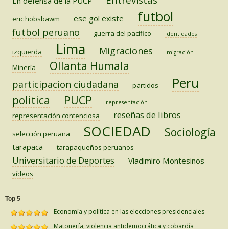
Entrevistas
En defensa de la PUCP
futbol
ese gol existe
eric hobsbawm
futbol peruano
guerra del pacífico
identidades
Lima
Migraciones
izquierda
migración
Ollanta Humala
Minería
Peru
participacion ciudadana
partidos
PUCP
politica
representación
reseñas de libros
representación contenciosa
SOCIEDAD
Sociología
selección peruana
tarapaca
tarapaqueños peruanos
Universitario de Deportes
Vladimiro Montesinos
vídeos
Top 5
Economía y política en las elecciones presidenciales
Matonería, violencia antidemocrática y cobardía