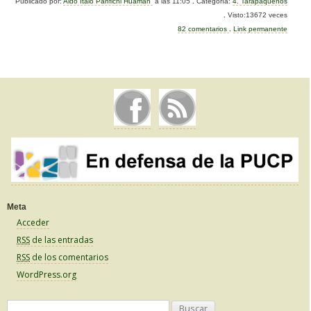
Publicado por:
Aldo Italo Panfichi Huamán
a las 11:05
.
Categoría:
4. Tarapaqueños
c
tt
m
.
Visto:13672 veces
e
er
p
82 comentarios
.
Link permanente
b
ar
o
tir
o
k
Meta
Acceder
RSS
de las entradas
RSS
de los comentarios
WordPress.org
B