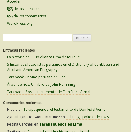
Acceder
RSS
de las entradas
RSS
de los comentarios
WordPress.org
B
u
Entradas recientes
s
La historia del Club Alianza Lima de Iquique
c
5 históricos futbolistas peruanos en el Dictionary of Caribbean and
a
AfroLatin American Biography
r
Tarapacá: Un vino peruano en Pica
:
Árbol de ríos: Un libro de John Hemming
Tarapaqueños: el testamento de Don Fidel Vernal
Comentarios recientes
Nicole
en
Tarapaqueños: el testamento de Don Fidel Vernal
Agustín Ignacio Gaona Martinez
en
La huelga policial de 1975
Regina Carcheri
en
Tarapaqueños en Lima
Santiago
en
Alianza y la U: Una histórica rivalidad