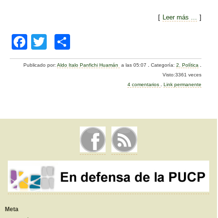
[
Leer más …
]
F
T
C
a
wi
o
Publicado por:
Aldo Italo Panfichi Huamán
a las 05:07
.
Categoría:
2. Política
.
c
tt
m
Visto:3361 veces
e
er
p
4 comentarios
.
Link permanente
b
ar
o
tir
o
k
Meta