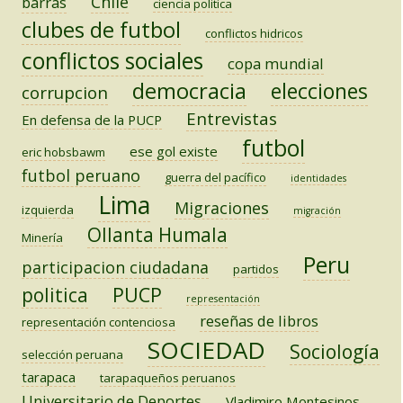
Chile
barras
ciencia politica
clubes de futbol
conflictos hidricos
conflictos sociales
copa mundial
democracia
elecciones
corrupcion
Entrevistas
En defensa de la PUCP
futbol
ese gol existe
eric hobsbawm
futbol peruano
guerra del pacífico
identidades
Lima
Migraciones
izquierda
migración
Ollanta Humala
Minería
Peru
participacion ciudadana
partidos
PUCP
politica
representación
reseñas de libros
representación contenciosa
SOCIEDAD
Sociología
selección peruana
tarapaca
tarapaqueños peruanos
Universitario de Deportes
Vladimiro Montesinos