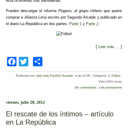
está ocurriendo tras bambalinas.
Pueden descargar el informe
Pegaso, el grupo chileno que quiere
comprar a Alianza Lima
escrito por Segundo Alcalde y publicado en
el diario La República en dos partes:
Parte 1
y
Parte 2
.
[
Leer más …
]
F
T
C
a
wi
o
Publicado por:
Aldo Italo Panfichi Huamán
a las 11:06
.
Categoría:
3. Fútbol
.
c
tt
m
Visto:1932 veces
e
er
p
Sin comentarios
.
Link permanente
b
ar
viernes, julio 20, 2012
o
tir
El rescate de los íntimos – artículo
o
en La República
k