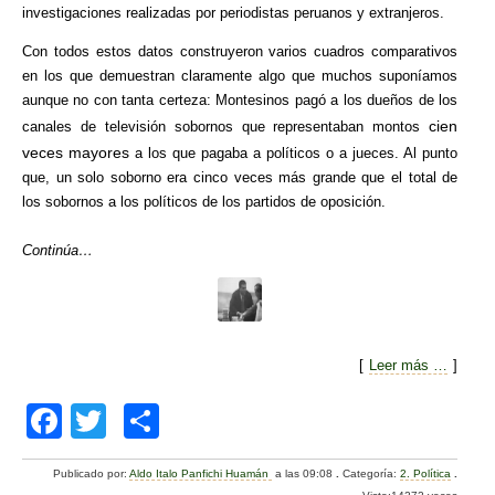
investigaciones realizadas por periodistas peruanos y extranjeros.
Con todos estos datos construyeron varios cuadros comparativos
en los que demuestran claramente algo que muchos suponíamos
aunque no con tanta certeza: Montesinos pagó a los dueños de los
cien
canales de televisión sobornos que representaban montos
veces mayores
a los que pagaba a políticos o a jueces. Al punto
que, un solo soborno era cinco veces más grande que el total de
los sobornos a los políticos de los partidos de oposición.
Continúa…
[
Leer más …
]
F
T
C
a
wi
o
Publicado por:
Aldo Italo Panfichi Huamán
a las 09:08
.
Categoría:
2. Política
.
c
tt
m