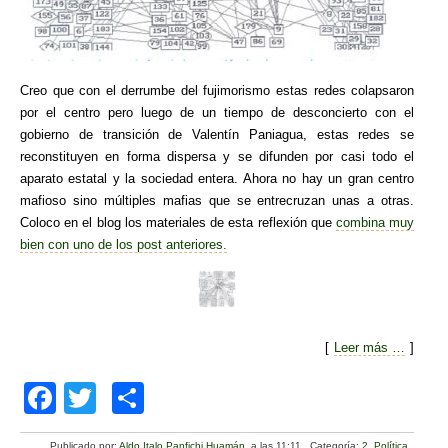
Creo que con el derrumbe del fujimorismo estas redes colapsaron
por el centro pero luego de un tiempo de desconcierto con el
gobierno de transición de Valentín Paniagua, estas redes se
reconstituyen en forma dispersa y se difunden por casi todo el
aparato estatal y la sociedad entera. Ahora no hay un gran centro
mafioso sino múltiples mafias que se entrecruzan unas a otras.
Coloco en el blog los materiales de esta reflexión que
combina muy
bien con uno de los post anteriores.
[
Leer más …
]
F
T
C
a
wi
o
Publicado por:
Aldo Italo Panfichi Huamán
a las 11:11
.
Categoría:
2. Política
.