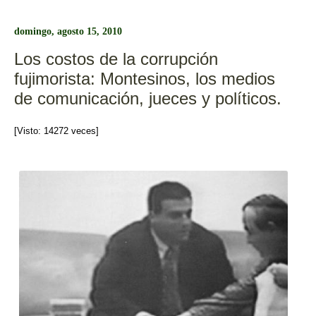
e
er
p
b
ar
domingo, agosto 15, 2010
o
tir
Los costos de la corrupción
o
fujimorista: Montesinos, los medios
k
de comunicación, jueces y políticos.
[Visto: 14272 veces]