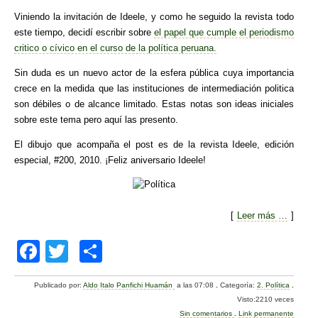
Viniendo la invitación de Ideele, y como he seguido la revista todo
este tiempo, decidí escribir sobre
el papel que cumple el periodismo
critico o cívico en el curso de la política peruana.
Sin duda es un nuevo actor de la esfera pública cuya importancia
crece en la medida que las instituciones de intermediación politica
son débiles o de alcance limitado. Estas notas son ideas iniciales
sobre este tema pero aquí las presento.
El dibujo que acompaña el post es de la revista Ideele, edición
especial, #200, 2010. ¡Feliz aniversario Ideele!
[
Leer más …
]
F
T
C
a
wi
o
Publicado por:
Aldo Italo Panfichi Huamán
a las 07:08
.
Categoría:
2. Política
.
c
tt
m
Visto:2210 veces
Sin comentarios
.
Link permanente