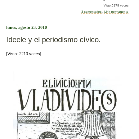
c
tt
m
Visto:5178 veces
e
er
p
3 comentarios
.
Link permanente
b
ar
lunes, agosto 23, 2010
o
tir
Ideele y el periodismo cívico.
o
k
[Visto: 2210 veces]