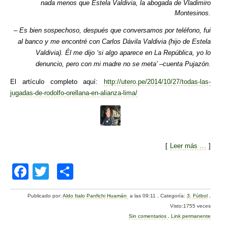
nada menos que Estela Valdivia, la abogada de Vladimiro
Montesinos.
– Es bien sospechoso, después que conversamos por teléfono, fui
al banco y me encontré con Carlos Dávila Valdivia (hijo de Estela
Valdivia). Él me dijo ‘si algo aparece en La República, yo lo
denuncio, pero con mi madre no se meta’ –cuenta Pujazón.
El artículo completo aquí:
http://utero.pe/2014/10/27/todas-las-
jugadas-de-rodolfo-orellana-en-alianza-lima/
[
Leer más …
]
F
T
C
a
wi
o
Publicado por:
Aldo Italo Panfichi Huamán
a las 09:11
.
Categoría:
3. Fútbol
.
c
tt
m
Visto:1755 veces
e
er
p
Sin comentarios
.
Link permanente