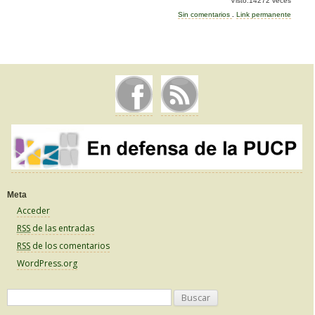
Visto:14272 veces
e
er
p
Sin comentarios
.
Link permanente
b
ar
o
tir
o
k
Meta
Acceder
RSS
de las entradas
RSS
de los comentarios
WordPress.org
B
u