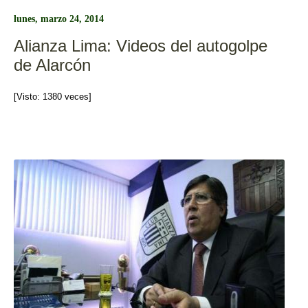
b
ar
lunes, marzo 24, 2014
o
tir
Alianza Lima: Videos del autogolpe
o
de Alarcón
k
[Visto: 1380 veces]