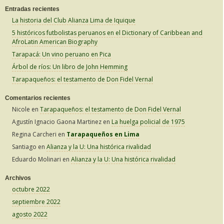
Entradas recientes
s
La historia del Club Alianza Lima de Iquique
c
5 históricos futbolistas peruanos en el Dictionary of Caribbean and
a
AfroLatin American Biography
r
Tarapacá: Un vino peruano en Pica
:
Árbol de ríos: Un libro de John Hemming
Tarapaqueños: el testamento de Don Fidel Vernal
Comentarios recientes
Nicole
en
Tarapaqueños: el testamento de Don Fidel Vernal
Agustín Ignacio Gaona Martinez
en
La huelga policial de 1975
Regina Carcheri
en
Tarapaqueños en Lima
Santiago
en
Alianza y la U: Una histórica rivalidad
Eduardo Molinari
en
Alianza y la U: Una histórica rivalidad
Archivos
octubre 2022
septiembre 2022
agosto 2022