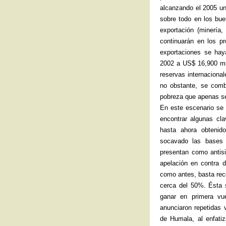
alcanzando el 2005 un
sobre todo en los bue
exportación (minería,
continuarán en los p
exportaciones se hay
2002 a US$ 16,900 mil
reservas internaciona
no obstante, se comb
pobreza que apenas se
En este escenario se 
encontrar algunas cl
hasta ahora obtenid
socavado las bases 
presentan como antis
apelación en contra d
como antes, basta rec
cerca del 50%. Ésta 
ganar en primera v
anunciaron repetidas 
de Humala, al enfatiz