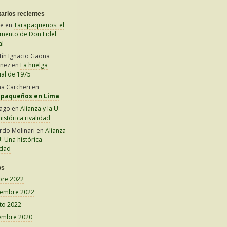
arios recientes
le
en
Tarapaqueños: el
amento de Don Fidel
al
tín Ignacio Gaona
inez
en
La huelga
ial de 1975
na Carcheri
en
apaqueños en Lima
iago
en
Alianza y la U:
istórica rivalidad
rdo Molinari
en
Alianza
U: Una histórica
idad
os
bre 2022
iembre 2022
to 2022
embre 2020