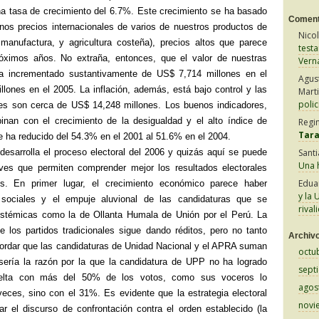
a tasa de crecimiento del 6.7%. Este crecimiento se ha basado
Coment
nos precios internacionales de varios de nuestros productos de
Nico
 manufactura, y agricultura costeña), precios altos que parece
test
róximos años. No extraña, entonces, que el valor de nuestras
Vern
a incrementado sustantivamente de US$ 7,714 millones en el
Agus
lones en el 2005. La inflación, además, está bajo control y las
Mart
polic
les son cerca de US$ 14,248 millones. Los buenos indicadores,
inan con el crecimiento de la desigualdad y el alto índice de
Regi
Tar
 ha reducido del 54.3% en el 2001 al 51.6% en el 2004.
desarrolla el proceso electoral del 2006 y quizás aquí se puede
Sant
Una h
aves que permiten comprender mejor los resultados electorales
Edua
os. En primer lugar, el crecimiento económico parece haber
y la 
sociales y el empuje aluvional de las candidaturas que se
rival
istémicas como la de Ollanta Humala de Unión por el Perú. La
e los partidos tradicionales sigue dando réditos, pero no tanto
Archiv
ordar que las candidaturas de Unidad Nacional y el APRA suman
octu
sería la razón por la que la candidatura de UPP no ha logrado
sept
uelta con más del 50% de los votos, como sus voceros lo
agos
veces, sino con el 31%. Es evidente que la estrategia electoral
novi
ar el discurso de confrontación contra el orden establecido (la