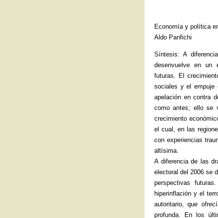
Economía y política en
Aldo Panfichi
Síntesis: A diferenc
desenvuelve en un e
futuras. El crecimie
sociales y el empuje
apelación en contra d
como antes; ello se v
crecimiento económico
el cual, en las regio
con experiencias trau
altísima.
A diferencia de las d
electoral del 2006 se
perspectivas futura
hiperinflación y el te
autoritario, que ofre
profunda. En los úl