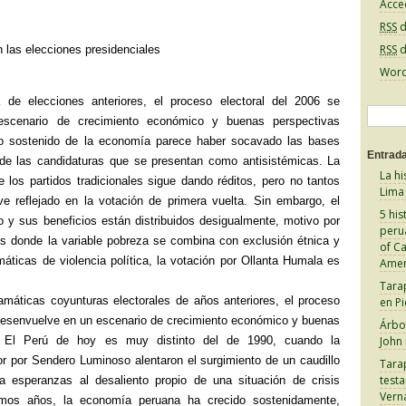
Acce
RSS
d
RSS
d
 las elecciones presidenciales
Word
ia de elecciones anteriores, el proceso electoral del 2006 se
B
scenario de crecimiento económico y buenas perspectivas
u
nto sostenido de la economía parece haber socavado las bases
Entrada
s
 de las candidaturas que se presentan como antisistémicas. La
La hi
e los partidos tradicionales sigue dando réditos, pero no tantos
c
Lima
e reflejado en la votación de primera vuelta. Sin embargo, el
a
5 his
 y sus beneficios están distribuidos desigualmente, motivo por
peru
r
nes donde la variable pobreza se combina con exclusión étnica y
of C
:
máticas de violencia política, la votación por Ollanta Humala es
Amer
Tara
ramáticas coyunturas electorales de años anteriores, el proceso
en Pi
 desenvuelve en un escenario de crecimiento económico y buenas
Árbol
s. El Perú de hoy es muy distinto del de 1990, cuando la
John
rror por Sendero Luminoso alentaron el surgimiento de un caudillo
Tara
test
cía esperanzas al desaliento propio de una situación de crisis
Vern
timos años, la economía peruana ha crecido sostenidamente,