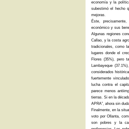
economía y la polític
subestimó el hecho q
mejoras.
Éste, precisamente,
económico y sus benefi
Algunas regiones con
Callao, y la costa agr
tradicionales, como l
lugares donde el cre
Flores (35%), pero t
Lambayeque (37.1%),
considerados históric
fuertemente vinculad
lucha contra el capi
parece menos antiimpe
tierras. Si en la décad
APRA”, ahora sin duda 
Finalmente, en la situ
voto por Ollanta, co
son pobres y la can
preferencias. Los pob