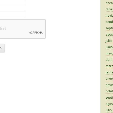
ener
dici
novi
octu
sept
agos
julio
juni
mayo
abril
marz
febr
ener
novi
octu
sept
agos
julio