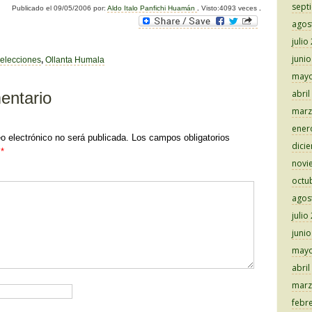
sept
Publicado el
09/05/2006
por:
Aldo Italo Panfichi Huamán
.
Visto:4093 veces
.
m
agos
p
julio
ar
juni
elecciones
,
Ollanta Humala
mayo
tir
abril
entario
marz
ener
eo electrónico no será publicada.
Los campos obligatorios
dici
n
*
novi
octu
agos
julio
juni
mayo
abril
marz
febr