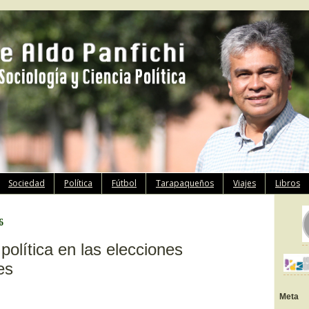
Ir
Sociedad
Política
Fútbol
Tarapaqueños
Viajes
Libros
al
contenido
6
olítica en las elecciones
es
Meta