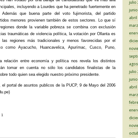
julio
incipales, incluyendo a Lourdes que ha penetrado fuertemente en
juni
. Además que buena parte del voto fujimorista, del partido
abril
rtidos menores provienen también de estos sectores. Lo que sí
marz
regiones donde la variable pobreza se combina con exclusión
ener
ias traumáticas de violencia política, la votación por Ollanta es
e las regiones más tradicionales y menos favorecidas por el
dici
ico como Ayacucho, Huancavelica, Apurímac, Cusco, Puno,
novi
sept
 relación entre economía y política nos revela los distintos
agos
án tomar en cuenta no sólo los candidatos finalistas de la
julio
obre todo quien sea elegido nuestro próximo presidente.
juni
, el portal de asuntos publicos de la PUCP, 9 de Mayo del 2006
abril
du.pe)
marz
febr
ener
:
1
dici
C
novi
octu
o