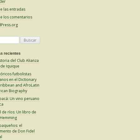
der
e las entradas
e los comentarios
Press.org
s recientes
storia del Club Alianza
 de Iquique
tóricos futbolistas
anos en el Dictionary
aribbean and AfroLatin
ican Biography
pacá: Un vino peruano
ca
 de ríos: Un libro de
 Hemming
paqueños: el
amento de Don Fidel
al