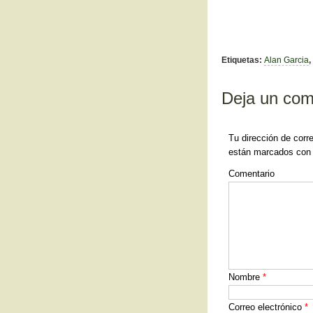
c
tt
e
er
b
Etiquetas:
Alan Garcia
,
o
Deja un com
o
k
Tu dirección de corr
están marcados co
Comentario
Nombre
*
Correo electrónico
*