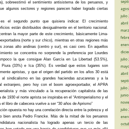
sept
a), sobreestimó el sentimiento antisistema de los peruanos, y
ue algunos sectores y regiones parecen haber logrado ciertas
agos
julio
 es el segundo punto que quisiera indicar. El crecimiento
abril
cios están distribuidos desigualmente en el territorio nacional.
marz
centran la mayor parte de este crecimiento, básicamente Lima-
febr
oexportadora (norte y sur chico), mientras en otras regiones más
ener
as zonas alto andinas (centro y sur), es casi cero. En aquellos
dici
cimiento se concentra no sorprende la preferencia por Lourdes
julio
ampoco la que consigue Alan García en La Libertad (53.5%),
 Piura (33%) e Ica (35%). Es verdad que estos lugares son
mayo
amente apristas, y que el origen del partido en los años 30 está
abril
o al sindicalismo en las grandes haciendas azucareras y a la
sept
tal extranjero, pero hoy con el boom agroexportador, el APRA
julio
rialista y más vinculado a la recuperación capitalista de las
juni
a de 1930 el norte aprista se inspiraba en el “Antimperialismo y el
novi
el libro de cabecera vuelve a ser “30 años de Aprismo”
julio
ación opuesta no hay una correlación directa entre la pobreza y el
mo bien anota Pedro Francke. Más de la mitad de los peruanos
ener
didatura nacionalista ha logrado apenas un tercio de las
octu
res han votado por una baraja de candidaturas que va más allá