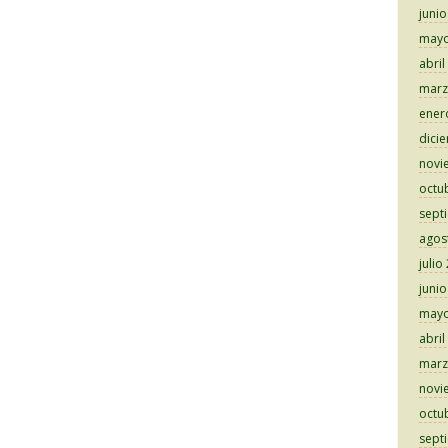
juni
mayo
abril
marz
ener
dici
novi
octu
sept
agos
julio
juni
mayo
abril
marz
novi
octu
sept