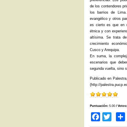
de los contendores pr
los barrios de Lima
evangélico y otros pa
es cierto es que en 
étnica y con experienc
altísima. Se trata d
crecimiento económ
Cusco y Arequipa.
En suma, la compleja
escenarios que deber
segunda vuelta, sino s
Publicado en Palestra
(http://palestra.pucp.e
Puntuación:
5.00
/ Votos
F
T
a
wi