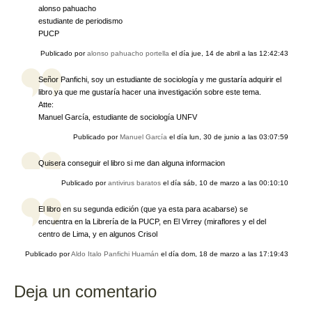
alonso pahuacho
estudiante de periodismo
PUCP
Publicado por
alonso pahuacho portella
el día
jue, 14 de abril a las 12:42:43
Señor Panfichi, soy un estudiante de sociología y me gustaría adquirir el
libro ya que me gustaría hacer una investigación sobre este tema.
Atte:
Manuel García, estudiante de sociología UNFV
Publicado por
Manuel García
el día
lun, 30 de junio a las 03:07:59
Quisera conseguir el libro si me dan alguna informacion
Publicado por
antivirus baratos
el día
sáb, 10 de marzo a las 00:10:10
El libro en su segunda edición (que ya esta para acabarse) se
encuentra en la Librería de la PUCP, en El Virrey (miraflores y el del
centro de Lima, y en algunos Crisol
Publicado por
Aldo Italo Panfichi Huamán
el día
dom, 18 de marzo a las 17:19:43
Deja un comentario