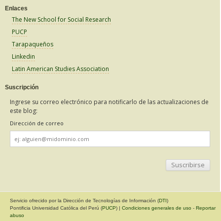
Enlaces
The New School for Social Research
PUCP
Tarapaqueños
Linkedin
Latin American Studies Association
Suscripción
Ingrese su correo electrónico para notificarlo de las actualizaciones de
este blog:
Dirección de correo
Dirección
de
correo
Servicio ofrecido por la Dirección de Tecnologías de Información (
DTI
)
Pontificia Universidad Católica del Perú (
PUCP
) |
Condiciones generales de uso
-
Reportar
abuso