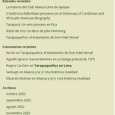
Entradas recientes
s
La historia del Club Alianza Lima de Iquique
c
5 históricos futbolistas peruanos en el Dictionary of Caribbean and
a
AfroLatin American Biography
r
Tarapacá: Un vino peruano en Pica
:
Árbol de ríos: Un libro de John Hemming
Tarapaqueños: el testamento de Don Fidel Vernal
Comentarios recientes
Nicole
en
Tarapaqueños: el testamento de Don Fidel Vernal
Agustín Ignacio Gaona Martinez
en
La huelga policial de 1975
Regina Carcheri
en
Tarapaqueños en Lima
Santiago
en
Alianza y la U: Una histórica rivalidad
Eduardo Molinari
en
Alianza y la U: Una histórica rivalidad
Archivos
octubre 2022
septiembre 2022
agosto 2022
noviembre 2020