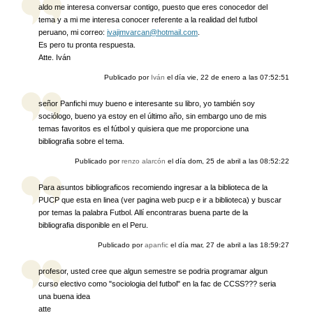
aldo me interesa conversar contigo, puesto que eres conocedor del
tema y a mi me interesa conocer referente a la realidad del futbol
peruano, mi correo:
ivajimvarcan@hotmail.com
.
Es pero tu pronta respuesta.
Atte. Iván
Publicado por
Iván
el día
vie, 22 de enero a las 07:52:51
señor Panfichi muy bueno e interesante su libro, yo también soy
sociólogo, bueno ya estoy en el último año, sin embargo uno de mis
temas favoritos es el fútbol y quisiera que me proporcione una
bibliografia sobre el tema.
Publicado por
renzo alarcón
el día
dom, 25 de abril a las 08:52:22
Para asuntos bibliograficos recomiendo ingresar a la biblioteca de la
PUCP que esta en linea (ver pagina web pucp e ir a biblioteca) y buscar
por temas la palabra Futbol. Allí encontraras buena parte de la
bibliografia disponible en el Peru.
Publicado por
apanfic
el día
mar, 27 de abril a las 18:59:27
profesor, usted cree que algun semestre se podria programar algun
curso electivo como "sociologia del futbol" en la fac de CCSS??? seria
una buena idea
atte