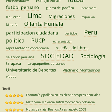
ese gol existe
eric hobsbawm
futbol peruano
guerra del pacífico
identidades
Lima
Migraciones
izquierda
migración
Ollanta Humala
Minería
Peru
participacion ciudadana
partidos
PUCP
politica
representación
reseñas de libros
representación contenciosa
SOCIEDAD
Sociología
selección peruana
tarapaca
tarapaqueños peruanos
Universitario de Deportes
Vladimiro Montesinos
vídeos
Top 5
Economía y política en las elecciones presidenciales
Matonería, violencia antidemocrática y cobardía
Notas de viaje: Buenos Aires, agosto 2008