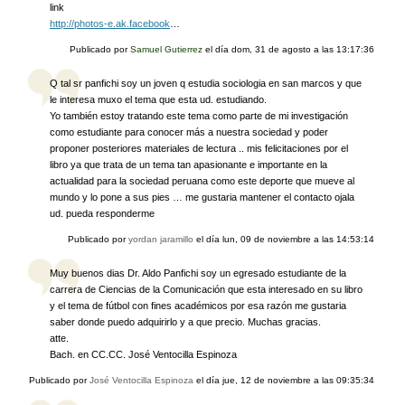
link
http://photos-e.ak.facebook
…
Publicado por
Samuel Gutierrez
el día
dom, 31 de agosto a las 13:17:36
Q tal sr panfichi soy un joven q estudia sociologia en san marcos y que
le interesa muxo el tema que esta ud. estudiando.
Yo también estoy tratando este tema como parte de mi investigación
como estudiante para conocer más a nuestra sociedad y poder
proponer posteriores materiales de lectura .. mis felicitaciones por el
libro ya que trata de un tema tan apasionante e importante en la
actualidad para la sociedad peruana como este deporte que mueve al
mundo y lo pone a sus pies … me gustaria mantener el contacto ojala
ud. pueda responderme
Publicado por
yordan jaramillo
el día
lun, 09 de noviembre a las 14:53:14
Muy buenos dias Dr. Aldo Panfichi soy un egresado estudiante de la
carrera de Ciencias de la Comunicación que esta interesado en su libro
y el tema de fútbol con fines académicos por esa razón me gustaria
saber donde puedo adquirirlo y a que precio. Muchas gracias.
atte.
Bach. en CC.CC. José Ventocilla Espinoza
Publicado por
José Ventocilla Espinoza
el día
jue, 12 de noviembre a las 09:35:34