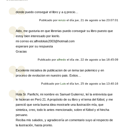
k
donde puedo conseguir el libro y a q precio…
Publicado por
renzo
el día
jue, 21 de agosto a las 23:07:01
Aldo, me gusturia en que librerias puedo conseguir su libro puesto que
estoy bien interesado por leerlo.
mi correo es:alfredoluis2003@hotmail.com
esperare por su respuesta
Gracias
Publicado por
alfredo
el día
vie, 22 de agosto a las 18:45:09
Excelente iniciativa de publicacion de un tema tan polemico y en
proceso de evolucion en nuestro pais. Exitos…
Publicado por
Luis
el día
lun, 25 de agosto a las 13:40:16
Hola Sr. Panfichi, mi nombre es Samuel Gutierrez, leí la entrevista que
le hicieran en Perú 21. A propósito de su libro y el tema del fútbol, y me
pareció que seria buena idea mostrarle una ilustración mía, que
sintetiza, creo, todo lo antes mencionado, sobre el fútbol y el hincha
peruano.
Reciba mis saludos, y agradecería un comentario suyo al respecto de
la ilustración, hasta pronto.