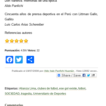
Don Varleiva: memorias de una época
Aldo Panfichi
Cincuenta años de prensa deportiva en el Perú con Littman Gallo,
Gallito
Luis Carlos Arias Schereiber
Referencias autores
Puntuación:
4.59
/ Votos:
22
F
T
C
a
wi
o
Publicado el
19/07/2008
por:
Aldo Italo Panfichi Huamán
.
Visto:12682 veces
.
c
tt
m
e
er
p
b
ar
Etiquetas:
Alianza Lima
,
clubes de futbol
,
ese gol existe
,
futbol
,
SOCIEDAD
,
tragedia
,
Universitario de Deportes
o
tir
o
Comentarios