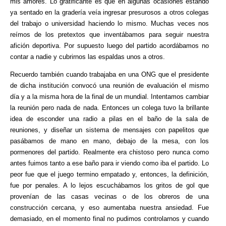
mis amores. Lo gratificante es que en algunas ocasiones estando
ya sentado en la gradería veía ingresar presurosos a otros colegas
del trabajo o universidad haciendo lo mismo. Muchas veces nos
reímos de los pretextos que inventábamos para seguir nuestra
afición deportiva. Por supuesto luego del partido acordábamos no
contar a nadie y cubrirnos las espaldas unos a otros.
Recuerdo también cuando trabajaba en una ONG que el presidente
de dicha institución convocó una reunión de evaluación el mismo
día y a la misma hora de la final de un mundial. Intentamos cambiar
la reunión pero nada de nada. Entonces un colega tuvo la brillante
idea de esconder una radio a pilas en el baño de la sala de
reuniones, y diseñar un sistema de mensajes con papelitos que
pasábamos de mano en mano, debajo de la mesa, con los
pormenores del partido. Realmente era chistoso pero nunca como
antes fuimos tanto a ese baño para ir viendo como iba el partido. Lo
peor fue que el juego termino empatado y, entonces, la definición,
fue por penales. A lo lejos escuchábamos los gritos de gol que
provenían de las casas vecinas o de los obreros de una
construcción cercana, y eso aumentaba nuestra ansiedad. Fue
demasiado, en el momento final no pudimos controlarnos y cuando