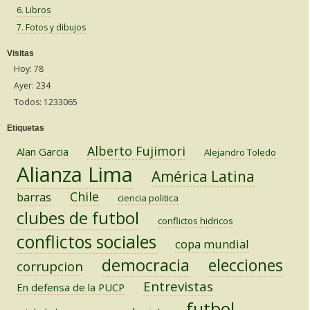
6. Libros
7. Fotos y dibujos
Visitas
Hoy: 78
Ayer: 234
Todos: 1233065
Etiquetas
Alberto Fujimori
Alan Garcia
Alejandro Toledo
Alianza Lima
América Latina
Chile
barras
ciencia politica
clubes de futbol
conflictos hidricos
conflictos sociales
copa mundial
democracia
elecciones
corrupcion
Entrevistas
En defensa de la PUCP
futbol