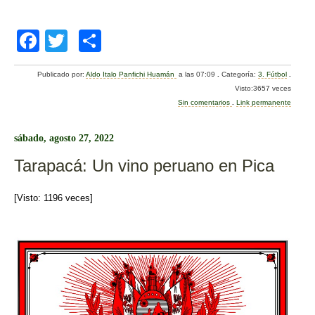
F
T
C
a
wi
o
Publicado por:
Aldo Italo Panfichi Huamán
a las 07:09
.
Categoría:
3. Fútbol
.
c
tt
m
Visto:3657 veces
e
er
p
Sin comentarios
.
Link permanente
b
ar
sábado, agosto 27, 2022
o
tir
Tarapacá: Un vino peruano en Pica
o
k
[Visto: 1196 veces]