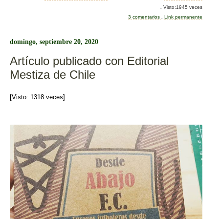
c
tt
m
.
Visto:1945 veces
e
er
p
3 comentarios
.
Link permanente
b
ar
domingo, septiembre 20, 2020
o
tir
Artículo publicado con Editorial
o
Mestiza de Chile
k
[Visto: 1318 veces]