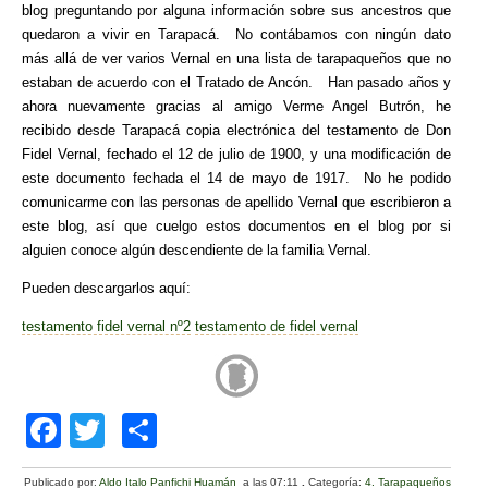
blog preguntando por alguna información sobre sus ancestros que
quedaron a vivir en Tarapacá. No contábamos con ningún dato
más allá de ver varios Vernal en una lista de tarapaqueños que no
estaban de acuerdo con el Tratado de Ancón. Han pasado años y
ahora nuevamente gracias al amigo Verme Angel Butrón, he
recibido desde Tarapacá copia electrónica del testamento de Don
Fidel Vernal, fechado el 12 de julio de 1900, y una modificación de
este documento fechada el 14 de mayo de 1917. No he podido
comunicarme con las personas de apellido Vernal que escribieron a
este blog, así que cuelgo estos documentos en el blog por si
alguien conoce algún descendiente de la familia Vernal.
Pueden descargarlos aquí:
testamento fidel vernal nº2
testamento de fidel vernal
F
T
C
a
wi
o
Publicado por:
Aldo Italo Panfichi Huamán
a las 07:11
.
Categoría:
4. Tarapaqueños