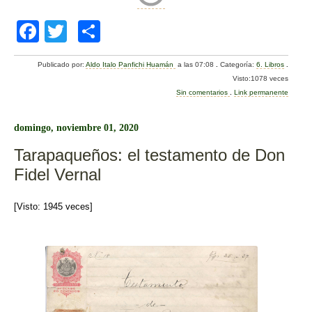
F
T
C
a
wi
o
Publicado por:
Aldo Italo Panfichi Huamán
a las 07:08
.
Categoría:
6. Libros
.
c
tt
m
Visto:1078 veces
e
er
p
Sin comentarios
.
Link permanente
b
ar
domingo, noviembre 01, 2020
o
tir
Tarapaqueños: el testamento de Don
o
Fidel Vernal
k
[Visto: 1945 veces]