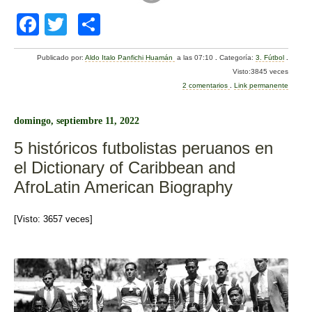
F
T
C
a
wi
o
Publicado por:
Aldo Italo Panfichi Huamán
a las 07:10
.
Categoría:
3. Fútbol
.
c
tt
m
Visto:3845 veces
e
er
p
2 comentarios
.
Link permanente
b
ar
domingo, septiembre 11, 2022
o
tir
5 históricos futbolistas peruanos en
o
el Dictionary of Caribbean and
k
AfroLatin American Biography
[Visto: 3657 veces]