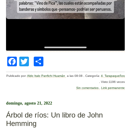
F
T
C
a
wi
o
Publicado por:
Aldo Italo Panfichi Huamán
a las 08:08
.
Categoría:
4. Tarapaqueños
c
tt
m
.
Visto:1196 veces
e
er
p
Sin comentarios
.
Link permanente
b
ar
domingo, agosto 21, 2022
o
tir
Árbol de ríos: Un libro de John
o
Hemming
k