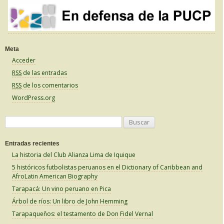
Meta
Acceder
RSS
de las entradas
RSS
de los comentarios
WordPress.org
B
u
Entradas recientes
s
La historia del Club Alianza Lima de Iquique
c
5 históricos futbolistas peruanos en el Dictionary of Caribbean and
a
AfroLatin American Biography
r
Tarapacá: Un vino peruano en Pica
:
Árbol de ríos: Un libro de John Hemming
Tarapaqueños: el testamento de Don Fidel Vernal