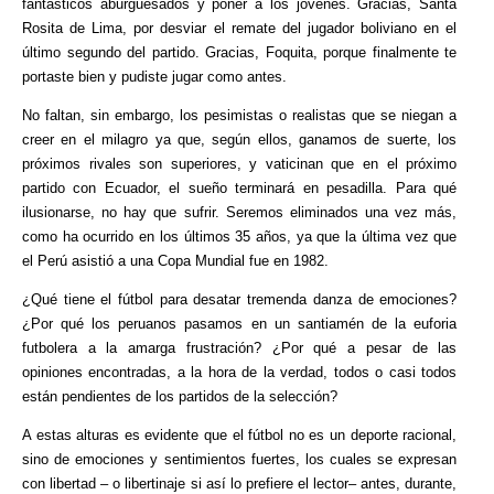
fantásticos aburguesados y poner a los jóvenes. Gracias, Santa
Rosita de Lima, por desviar el remate del jugador boliviano en el
último segundo del partido. Gracias, Foquita, porque finalmente te
portaste bien y pudiste jugar como antes.
No faltan, sin embargo, los pesimistas o realistas que se niegan a
creer en el milagro ya que, según ellos, ganamos de suerte, los
próximos rivales son superiores, y vaticinan que en el próximo
partido con Ecuador, el sueño terminará en pesadilla. Para qué
ilusionarse, no hay que sufrir. Seremos eliminados una vez más,
como ha ocurrido en los últimos 35 años, ya que la última vez que
el Perú asistió a una Copa Mundial fue en 1982.
¿Qué tiene el fútbol para desatar tremenda danza de emociones?
¿Por qué los peruanos pasamos en un santiamén de la euforia
futbolera a la amarga frustración? ¿Por qué a pesar de las
opiniones encontradas, a la hora de la verdad, todos o casi todos
están pendientes de los partidos de la selección?
A estas alturas es evidente que el fútbol no es un deporte racional,
sino de emociones y sentimientos fuertes, los cuales se expresan
con libertad – o libertinaje si así lo prefiere el lector– antes, durante,