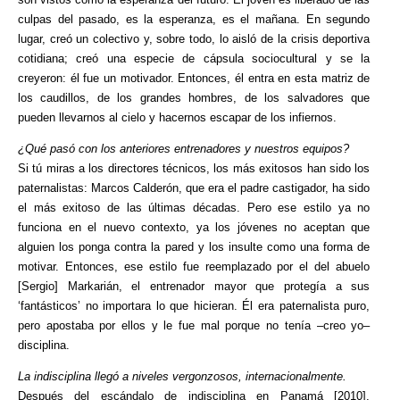
culpas del pasado, es la esperanza, es el mañana. En segundo
lugar, creó un colectivo y, sobre todo, lo aisló de la crisis deportiva
cotidiana; creó una especie de cápsula sociocultural y se la
creyeron: él fue un motivador. Entonces, él entra en esta matriz de
los caudillos, de los grandes hombres, de los salvadores que
pueden llevarnos al cielo y hacernos escapar de los infiernos.
¿Qué pasó con los anteriores entrenadores y nuestros equipos?
Si tú miras a los directores técnicos, los más exitosos han sido los
paternalistas: Marcos Calderón, que era el padre castigador, ha sido
el más exitoso de las últimas décadas. Pero ese estilo ya no
funciona en el nuevo contexto, ya los jóvenes no aceptan que
alguien los ponga contra la pared y los insulte como una forma de
motivar. Entonces, ese estilo fue reemplazado por el del abuelo
[Sergio] Markarián, el entrenador mayor que protegía a sus
‘fantásticos’ no importara lo que hicieran. Él era paternalista puro,
pero apostaba por ellos y le fue mal porque no tenía –creo yo–
disciplina.
La indisciplina llegó a niveles vergonzosos, internacionalmente.
Después del escándalo de indisciplina en Panamá [2010],