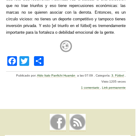
que no trae triunfos y eso tiene repercusiones económicas: las
marcas no se quieren asociar con la derrota. Entonces, es un
círculo vicioso: no tienes un deporte competitivo y tampoco tienes
inversión privada. Y esto [el triunfo en el fútbol] es tremendamente
importante para la fortaleza o debilidad emocional de la gente.
F
T
C
a
wi
o
Publicado por:
Aldo Italo Panfichi Huamán
a las 07:09
.
Categoría:
3. Fútbol
.
c
tt
m
Visto:1205 veces
e
er
p
1 comentario
.
Link permanente
b
ar
o
tir
o
k