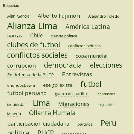
Etiquetas
Alberto Fujimori
Alan Garcia
Alejandro Toledo
Alianza Lima
América Latina
Chile
barras
ciencia politica
clubes de futbol
conflictos hidricos
conflictos sociales
copa mundial
democracia
elecciones
corrupcion
Entrevistas
En defensa de la PUCP
futbol
ese gol existe
eric hobsbawm
futbol peruano
guerra del pacífico
identidades
Lima
Migraciones
izquierda
migración
Ollanta Humala
Minería
Peru
participacion ciudadana
partidos
PUCP
politica
representación