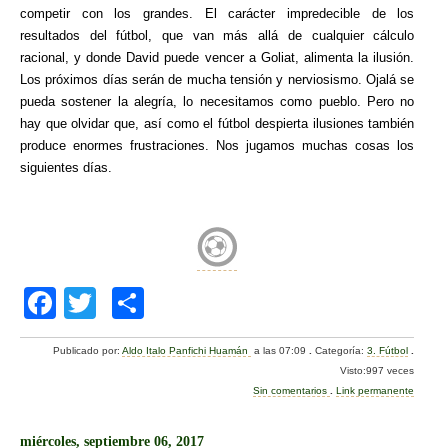
competir con los grandes. El carácter impredecible de los
resultados del fútbol, que van más allá de cualquier cálculo
racional, y donde David puede vencer a Goliat, alimenta la ilusión.
Los próximos días serán de mucha tensión y nerviosismo. Ojalá se
pueda sostener la alegría, lo necesitamos como pueblo. Pero no
hay que olvidar que, así como el fútbol despierta ilusiones también
produce enormes frustraciones. Nos jugamos muchas cosas los
siguientes días.
F
T
C
a
wi
o
Publicado por:
Aldo Italo Panfichi Huamán
a las 07:09
.
Categoría:
3. Fútbol
.
c
tt
m
Visto:997 veces
e
er
p
Sin comentarios
.
Link permanente
b
ar
miércoles, septiembre 06, 2017