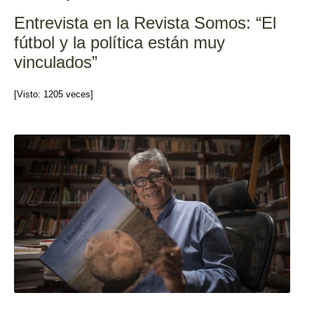
o
tir
Entrevista en la Revista Somos: “El
o
fútbol y la política están muy
k
vinculados”
[Visto: 1205 veces]