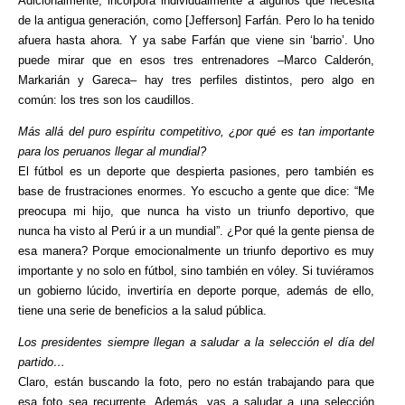
Adicionalmente, incorpora individualmente a algunos que necesita
de la antigua generación, como [Jefferson] Farfán. Pero lo ha tenido
afuera hasta ahora. Y ya sabe Farfán que viene sin ‘barrio’. Uno
puede mirar que en esos tres entrenadores –Marco Calderón,
Markarián y Gareca– hay tres perfiles distintos, pero algo en
común: los tres son los caudillos.
Más allá del puro espíritu competitivo, ¿por qué es tan importante
para los peruanos llegar al mundial?
El fútbol es un deporte que despierta pasiones, pero también es
base de frustraciones enormes. Yo escucho a gente que dice: “Me
preocupa mi hijo, que nunca ha visto un triunfo deportivo, que
nunca ha visto al Perú ir a un mundial”. ¿Por qué la gente piensa de
esa manera? Porque emocionalmente un triunfo deportivo es muy
importante y no solo en fútbol, sino también en vóley. Si tuviéramos
un gobierno lúcido, invertiría en deporte porque, además de ello,
tiene una serie de beneficios a la salud pública.
Los presidentes siempre llegan a saludar a la selección el día del
partido…
Claro, están buscando la foto, pero no están trabajando para que
esa foto sea recurrente. Además, vas a saludar a una selección