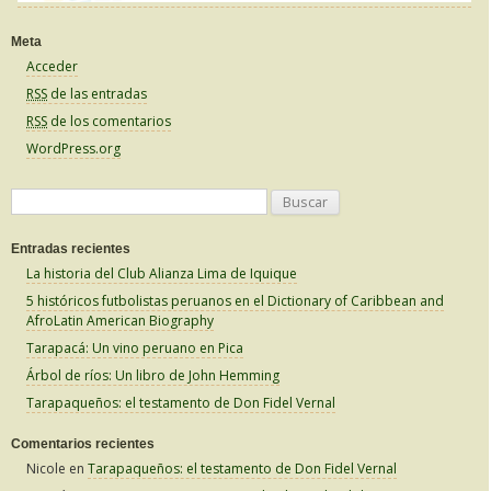
Meta
Acceder
RSS
de las entradas
RSS
de los comentarios
WordPress.org
B
u
Entradas recientes
s
La historia del Club Alianza Lima de Iquique
c
5 históricos futbolistas peruanos en el Dictionary of Caribbean and
a
AfroLatin American Biography
r
Tarapacá: Un vino peruano en Pica
:
Árbol de ríos: Un libro de John Hemming
Tarapaqueños: el testamento de Don Fidel Vernal
Comentarios recientes
Nicole
en
Tarapaqueños: el testamento de Don Fidel Vernal