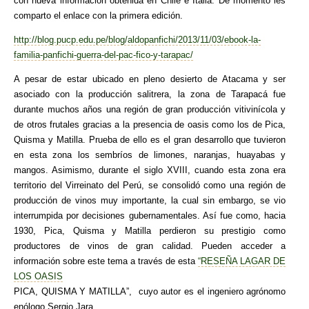
con nueva información obtenida en Chile e Italia. De momento les
comparto el enlace con la primera edición.
http://blog.pucp.edu.pe/blog/aldopanfichi/2013/11/03/ebook-la-
familia-panfichi-guerra-del-pac-fico-y-tarapac/
A pesar de estar ubicado en pleno desierto de Atacama y ser
asociado con la producción salitrera, la zona de Tarapacá fue
durante muchos años una región de gran producción vitivinícola y
de otros frutales gracias a la presencia de oasis como los de Pica,
Quisma y Matilla. Prueba de ello es el gran desarrollo que tuvieron
en esta zona los sembríos de limones, naranjas, huayabas y
mangos. Asimismo, durante el siglo XVIII, cuando esta zona era
territorio del Virreinato del Perú, se consolidó como una región de
producción de vinos muy importante, la cual sin embargo, se vio
interrumpida por decisiones gubernamentales. Así fue como, hacia
1930, Pica, Quisma y Matilla perdieron su prestigio como
productores de vinos de gran calidad. Pueden acceder a
información sobre este tema a través de esta
“RESEÑA LAGAR DE
LOS OASIS
PICA, QUISMA Y MATILLA”, cuyo autor es el ingeniero agrónomo
enólogo Sergio Jara.