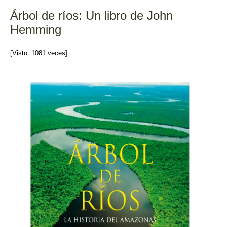
o
tir
Árbol de ríos: Un libro de John
o
Hemming
k
[Visto: 1081 veces]