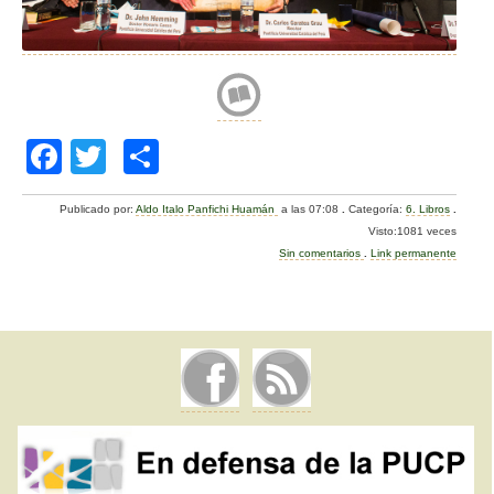
F
T
C
a
wi
o
Publicado por:
Aldo Italo Panfichi Huamán
a las 07:08
.
Categoría:
6. Libros
.
c
tt
m
Visto:1081 veces
e
er
p
Sin comentarios
.
Link permanente
b
ar
o
tir
o
k