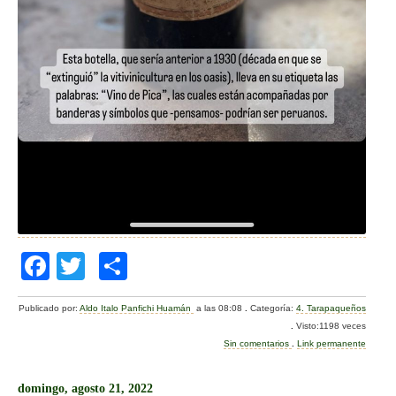
F
T
C
a
wi
o
Publicado por:
Aldo Italo Panfichi Huamán
a las 08:08
.
Categoría:
4. Tarapaqueños
c
tt
m
.
Visto:1198 veces
e
er
p
Sin comentarios
.
Link permanente
b
ar
domingo, agosto 21, 2022