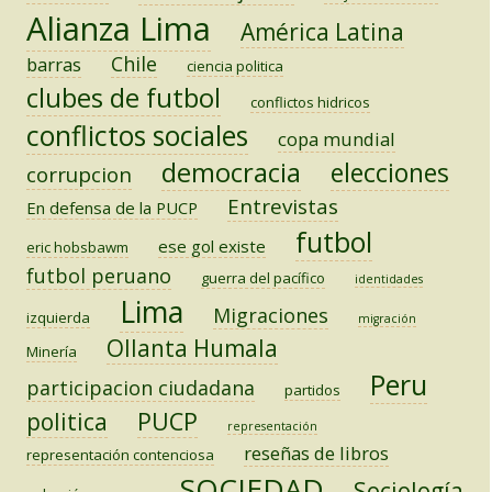
Alianza Lima
América Latina
Chile
barras
ciencia politica
clubes de futbol
conflictos hidricos
conflictos sociales
copa mundial
democracia
elecciones
corrupcion
Entrevistas
En defensa de la PUCP
futbol
ese gol existe
eric hobsbawm
futbol peruano
guerra del pacífico
identidades
Lima
Migraciones
izquierda
migración
Ollanta Humala
Minería
Peru
participacion ciudadana
partidos
PUCP
politica
representación
reseñas de libros
representación contenciosa
SOCIEDAD
Sociología