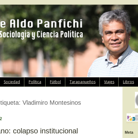
Ir
Sociedad
Política
Fútbol
Tarapaqueños
Viajes
Libros
al
contenido
etiqueta:
Vladimiro Montesinos
12
no: colapso institucional
Meta