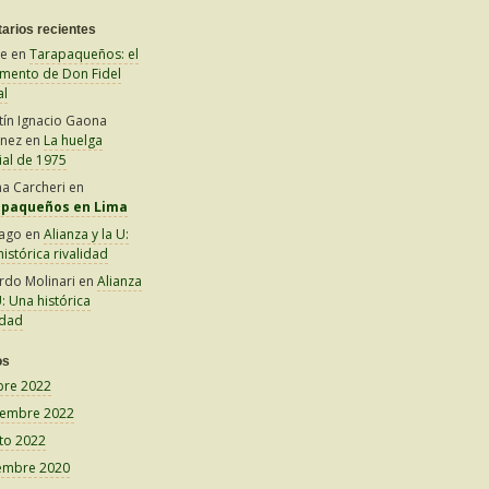
arios recientes
le
en
Tarapaqueños: el
amento de Don Fidel
al
tín Ignacio Gaona
inez
en
La huelga
ial de 1975
na Carcheri
en
apaqueños en Lima
iago
en
Alianza y la U:
istórica rivalidad
rdo Molinari
en
Alianza
U: Una histórica
idad
os
bre 2022
iembre 2022
to 2022
embre 2020