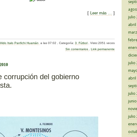
sept
agos
[
Leer más …
]
julio
abril
C
marz
o
febr
:
Aldo Italo Panfichi Huamán
a las 07:02
.
Categoría:
3. Fútbol
.
Visto:2051 veces
m
ener
Sin comentarios
.
Link permanente
p
dici
julio
ar
 2010
mayo
tir
 corrupción del gobierno
abril
sta.
sept
julio
juni
novi
julio
ener
octu