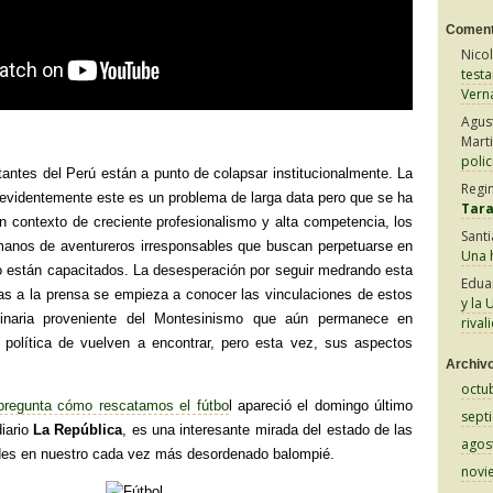
Coment
Nico
test
Vern
Agus
Mart
polic
antes del Perú están a punto de colapsar institucionalmente. La
Regi
evidentemente este es un problema de larga data pero que se ha
Tar
 contexto de creciente profesionalismo y alta competencia, los
Sant
manos de aventureros irresponsables que buscan perpetuarse en
Una h
o están capacitados. La desesperación por seguir medrando esta
Edua
ias a la prensa se empieza a conocer las vinculaciones de estos
y la 
inaria proveniente del Montesinismo que aún permanece en
rival
 política de vuelven a encontrar, pero esta vez, sus aspectos
Archiv
octu
pregunta cómo rescatamos el fútbo
l apareció el domingo último
sept
diario
La República
, es una interesante mirada del estado de las
agos
ades en nuestro cada vez más desordenado balompié.
novi