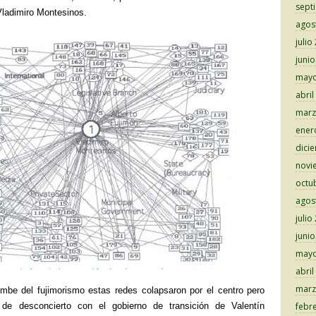
sept
Vladimiro Montesinos.
agos
julio
juni
mayo
abril
marz
ener
dici
novi
octu
agos
julio
juni
mayo
abril
marz
mbe del fujimorismo estas redes colapsaron por el centro pero
de desconcierto con el gobierno de transición de Valentín
febr