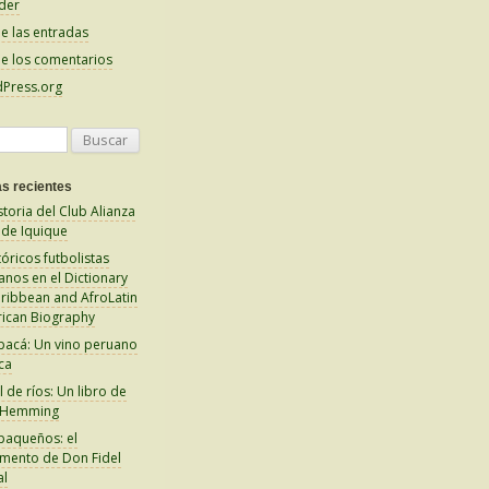
der
e las entradas
e los comentarios
Press.org
s recientes
storia del Club Alianza
 de Iquique
tóricos futbolistas
anos en el Dictionary
aribbean and AfroLatin
ican Biography
pacá: Un vino peruano
ca
 de ríos: Un libro de
 Hemming
paqueños: el
amento de Don Fidel
al