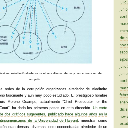
julio
juni
abril
marz
ener
dici
novi
sept
agos
julio
juni
tesinos, estableció alrededor de él, una diversa, densa y concentrada red de
corrupción.
abril
marz
 redes de la corrupción organizadas alrededor de Vladimiro
febr
eno fascinante y aun muy poco estudiado. El prestigioso hombre
Luis Moreno Ocampo, actualmente “Chief Prosecutor for the
ener
l Court”, ha dado los primeros pasos en esta dirección.
Un corto
dici
de dos gráficos sugerentes, publicado hace algunos años en la
novi
atinoamericanos de la Universidad de Harvard
, muestran cómo
octu
ción eran densas, diversas, pero concentradas alrededor de un