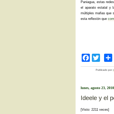
Paniagua, estas redes
el aparato estatal y
múltiples mafias que 
esta reflexión que
com
F
T
a
wi
Publicado por:
c
tt
e
er
b
lunes, agosto 23, 2010
o
Ideele y el 
o
[Visto: 2211 veces]