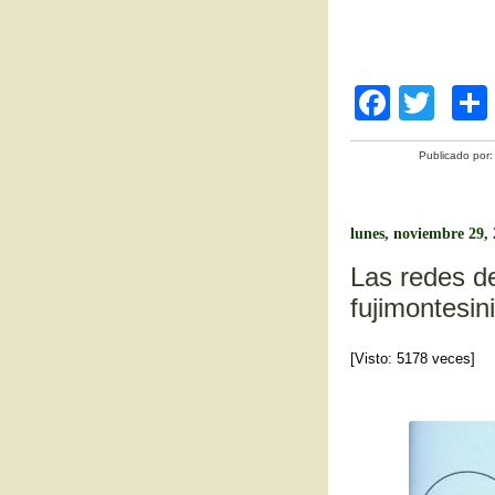
F
T
a
wi
Publicado por
c
tt
e
er
b
lunes, noviembre 29,
o
Las redes de
fujimontesini
o
k
[Visto: 5178 veces]