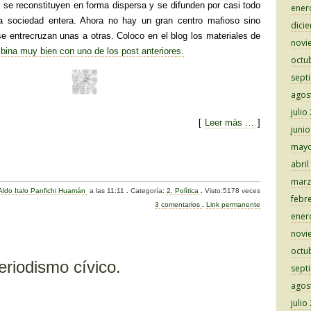
 se reconstituyen en forma dispersa y se difunden por casi todo
ener
 la sociedad entera. Ahora no hay un gran centro mafioso sino
dici
se entrecruzan unas a otras. Coloco en el blog los materiales de
novi
bina muy bien con uno de los post anteriores.
octu
sept
agos
julio
[
Leer más …
]
juni
mayo
C
abril
o
marz
Aldo Italo Panfichi Huamán
a las 11:11
.
Categoría:
2. Política
.
Visto:5178 veces
m
febr
3 comentarios
.
Link permanente
ener
p
novi
ar
octu
tir
periodismo cívico.
sept
agos
julio