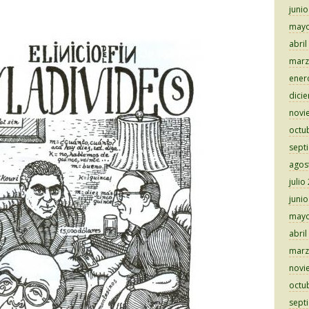
juni
mayo
abril
marz
ener
dici
novi
octu
sept
agos
julio
juni
mayo
abril
marz
novi
octu
sept