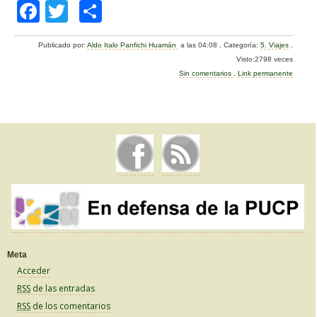
F
T
C
a
wi
o
Publicado por:
Aldo Italo Panfichi Huamán
a las 04:08
.
Categoría:
5. Viajes
.
c
tt
m
Visto:2798 veces
e
er
p
Sin comentarios
.
Link permanente
b
ar
o
tir
o
k
Meta
Acceder
RSS
de las entradas
RSS
de los comentarios