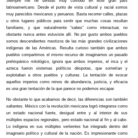
Siempre me he sentido muy cómodo en este gran país
latinoamericano. Desde el punto de vista cultural y racial somos
muy parecidos mexicanos y peruanos. Basta recorrer calles, plazas
u otros lugares públicos para sentir que muchas cosas resultan
familiares, y que naturalmente “sabes” como interactuar, no
obstante nunca antes estuviste allí. No por gusto ambos pueblos
somos descendientes mestizos de las más grandes civilizaciones
indígenas de las Américas. Resulta curioso también que ambos
pueblos compartimos el mismo recurso de imaginarnos un pasado
prehispánico mitológico, ignora que ambos imperios, el inca y el
azteca fueron sistemas políticos déspotas, que sometían y
explotaban a otros pueblos y culturas. La tentación de evocar
aquellos imperios como reinos de abundancia, justicia, y eficacia
es una gran tentación de la que parece no podemos escapar.
No obstante lo que acabamos de decir, las diferencias son también
saltantes. México con la revolución mexicana logró integrarse como
un estado nacional fuerte, desigual entre y al interior de sus
múltiples espacios regionales, pero estado nacional al fin y al cabo.
Lo indígena en sus múltiples vertientes fue integrado dentro del
imaginario político y cultural de la nación. Es impresionante como