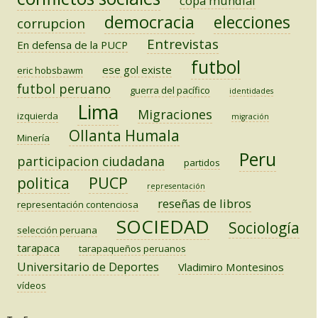
copa mundial
democracia
elecciones
corrupcion
Entrevistas
En defensa de la PUCP
futbol
ese gol existe
eric hobsbawm
futbol peruano
guerra del pacífico
identidades
Lima
Migraciones
izquierda
migración
Ollanta Humala
Minería
Peru
participacion ciudadana
partidos
PUCP
politica
representación
reseñas de libros
representación contenciosa
SOCIEDAD
Sociología
selección peruana
tarapaca
tarapaqueños peruanos
Universitario de Deportes
Vladimiro Montesinos
vídeos