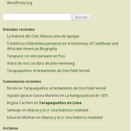
WordPress.org
B
u
Entradas recientes
s
La historia del Club Alianza Lima de Iquique
c
5 históricos futbolistas peruanos en el Dictionary of Caribbean and
a
AfroLatin American Biography
r
Tarapacá: Un vino peruano en Pica
:
Árbol de ríos: Un libro de John Hemming
Tarapaqueños: el testamento de Don Fidel Vernal
Comentarios recientes
Nicole
en
Tarapaqueños: el testamento de Don Fidel Vernal
Agustín Ignacio Gaona Martinez
en
La huelga policial de 1975
Regina Carcheri
en
Tarapaqueños en Lima
Santiago
en
Alianza y la U: Una histórica rivalidad
Eduardo Molinari
en
Alianza y la U: Una histórica rivalidad
Archivos