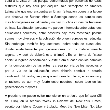
salta a la vista en las parejas conformadas por personas de razas
distintas que hay aquí por doquier, solo semejante en América
Latina a lo que uno encuentra en Brasil. Situación opuesta a la que
uno observa en Buenos Aires o Santiago donde las parejas son
más homogéneas racialmente y no hay muchos cruces de fronteras
étnicas. La situación peruana me parece intermedia entre estas dos
situaciones opuestas, entre nosotros hay más mestizaje porque
somos muy diversos y la población de origen europeo es reducida.
Sin embargo, también hay sectores, sobre todo de clase alta,
donde evidentemente por generaciones no ha habido mezcla
alguna. ¿A qué de deberá esto último? ¿Es un tema de “clase
social” o ingreso económico? Si este fuera el caso con los cambios
en la composición de las elites, ya sea por vía de los negocios o
por la vía de la educación, esto debería cambiar o estaría
cambiando. No estoy seguro que esto sea tan fluido, el arcaísmo y
el racismo es aun muy fuerte entre nosotros, sobre todo en las
generaciones mayores.
A propósito no puedo evitar mencionar un artículo que leí ayer (26
de Julio), en la sección “Week in Review” del New York Times,
escrito por Helene Cooper y titulado: Meet the New Elite, Not Like