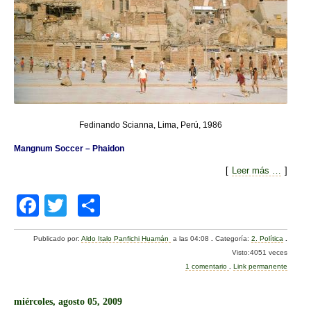
Fedinando Scianna, Lima, Perú, 1986
Mangnum Soccer – Phaidon
[
Leer más …
]
F
T
C
a
wi
o
Publicado por:
Aldo Italo Panfichi Huamán
a las 04:08
.
Categoría:
2. Política
.
c
tt
m
Visto:4051 veces
e
er
p
1 comentario
.
Link permanente
b
ar
miércoles, agosto 05, 2009