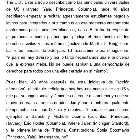
The Old”. Este artículo describe como las principales universidades
de US (Harvard, Yale, Princeton, Columbia), hace 40 años
decidieron empezar a reclutar agresivamente estudiantes negros y
latinos para integrarlos a sus campus en ese momento enteramente
conformado por estudiantes blancos y ricos. Esto fue la respuesta
al profundo impacto político que produjo el movimiento de los
derechos civiles y sus mártires (incluyendo Martín L. King) entre
las elites liberales de este país. El razonamiento era el siguiente:
“el país es muy diverso y por lo tanto necesitamos una elite diversa
que la expresa mejor. No se puede aspirar a una democracia de
derechos para todos con una elite cerrada en si mismo”.
Pues bien, 40 años después de esta iniciativa de “acción
afirmativa”, el artículo señala que hoy hay una nueva elite en US y
que por su origen social y étnico es diferente a la anterior ya que se
mueve en varios círculos de identidad y por lo tanto es igualmente
competente pero más flexible y creativa. Y para ello pone como
ejemplos a Barack y Michelle Obama (Columbia, Princeton,
Harvard). Eric Holder (Columbia), Valerie Jarret (Michigan Stanford),
y la primera latina del Tribunal Constitucional Sonia Sotomayor
(Princeton, Yale). Interesante, no?