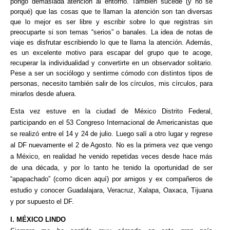
pongo demasiada atención al entorno. También sucede (y no se
porqué) que las cosas que te llaman la atención son tan diversas
que lo mejor es ser libre y escribir sobre lo que registras sin
preocuparte si son temas “serios” o banales. La idea de notas de
viaje es disfrutar escribiendo lo que te llama la atención. Además,
es un excelente motivo para escapar del grupo que te acoge,
recuperar la individualidad y convertirte en un observador solitario.
Pese a ser un sociólogo y sentirme cómodo con distintos tipos de
personas, necesito también salir de los círculos, mis círculos, para
mirarlos desde afuera.
Esta vez estuve en la ciudad de México Distrito Federal,
participando en el 53 Congreso Internacional de Americanistas que
se realizó entre el 14 y 24 de julio. Luego salí a otro lugar y regrese
al DF nuevamente el 2 de Agosto. No es la primera vez que vengo
a México, en realidad he venido repetidas veces desde hace más
de una década, y por lo tanto he tenido la oportunidad de ser
“apapachado” (como dicen aquí) por amigos y ex compañeros de
estudio y conocer Guadalajara, Veracruz, Xalapa, Oaxaca, Tijuana
y por supuesto el DF.
I. MÉXICO LINDO