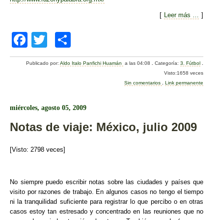
[
Leer más …
]
F
T
C
a
wi
o
Publicado por:
Aldo Italo Panfichi Huamán
a las 04:08
.
Categoría:
3. Fútbol
.
c
tt
m
Visto:1658 veces
e
er
p
Sin comentarios
.
Link permanente
b
ar
miércoles, agosto 05, 2009
o
tir
Notas de viaje: México, julio 2009
o
k
[Visto: 2798 veces]
No sie
mpre puedo escribir notas sobre las ciudades y países que
visito por razones de trabajo. En algunos casos no tengo el tiempo
ni la tranquilidad suficiente para registrar lo que percibo o en otras
casos estoy tan estresado y concentrado en las reuniones que no