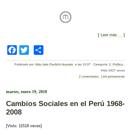
[
Leer más …
]
F
T
C
a
wi
o
Publicado por:
Aldo Italo Panfichi Huamán
a las 10:07
.
Categoría:
2. Política
.
c
tt
m
Visto:1627 veces
e
er
p
2 comentarios
.
Link permanente
b
ar
martes, enero 19, 2010
o
tir
Cambios Sociales en el Perú 1968-
o
2008
k
[Visto: 11518 veces]