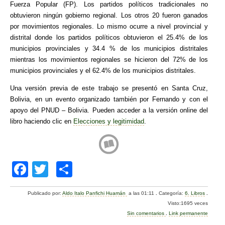
Fuerza Popular (FP). Los partidos políticos tradicionales no
obtuvieron ningún gobierno regional. Los otros 20 fueron ganados
por movimientos regionales. Lo mismo ocurre a nivel provincial y
distrital donde los partidos políticos obtuvieron el 25.4% de los
municipios provinciales y 34.4 % de los municipios distritales
mientras los movimientos regionales se hicieron del 72% de los
municipios provinciales y el 62.4% de los municipios distritales.
Una versión previa de este trabajo se presentó en Santa Cruz,
Bolivia, en un evento organizado también por Fernando y con el
apoyo del PNUD – Bolivia. Pueden acceder a la versión online del
libro haciendo clic en
Elecciones y legitimidad
.
F
T
C
a
wi
o
Publicado por:
Aldo Italo Panfichi Huamán
a las 01:11
.
Categoría:
6. Libros
.
c
tt
m
Visto:1695 veces
e
er
p
Sin comentarios
.
Link permanente