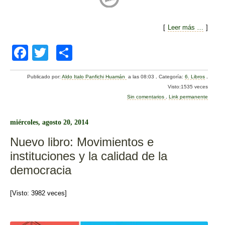
[
Leer más …
]
F
T
C
a
wi
o
Publicado por:
Aldo Italo Panfichi Huamán
a las 08:03
.
Categoría:
6. Libros
.
c
tt
m
Visto:1535 veces
e
er
p
Sin comentarios
.
Link permanente
b
ar
miércoles, agosto 20, 2014
o
tir
Nuevo libro: Movimientos e
o
instituciones y la calidad de la
k
democracia
[Visto: 3982 veces]