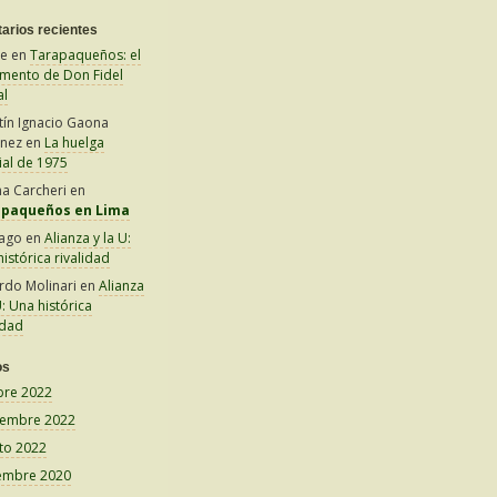
arios recientes
le
en
Tarapaqueños: el
amento de Don Fidel
al
tín Ignacio Gaona
inez
en
La huelga
ial de 1975
na Carcheri
en
apaqueños en Lima
iago
en
Alianza y la U:
istórica rivalidad
rdo Molinari
en
Alianza
U: Una histórica
idad
os
bre 2022
iembre 2022
to 2022
embre 2020