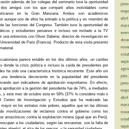
asión además de los colegas del seminario tuve la oportunidad
juni
 dos amigos con los que compartí años inolvidables como
mayo
oamericanos en la Gran Manzana. Ambos son académicos
abril
r aunque uno de ellos ha entrado a la política y es miembro de
le las funciones del Congreso. También tuve la oportunidad de
marz
áticos y estudiantes peruanos e incluso ser invitado a la TV
ener
r una entrevista con Oliver Dabéne, director de investigación en
dici
a Universidad de Paris (Francia). Producto de esta visita presento
novi
material.
octu
 ecuatoriana parece estable en los dos últimos años, un cambio
sept
ís donde la crisis política e incluso la caída de presidentes por
agos
des ha sido una característica histórica recurrente. Este año sin
julio
una tendencia decreciente en la popularidad del presidente
rvando aun indicadores de aprobación mayoritarios. En efecto,
juni
la aprobación a la gestión del presidente fue de 74%, a mediados
mayo
%, y este mes de octubre esta en 58% (37% lo considera malo o
abril
 Centro de Investigación y Estudios que ha realizado las
marz
 mayor en los estratos más pobres, aquellos que en las últimas
ado movilizaciones de reclamos contra el gobierno como los
novi
los amazónicos contra la explotación minera (igual que en Perú).
octu
ocupan a los ciudadanos, según las encuestas, son la falta de
sept
leo abierto), el alza de los precios, y la seguridad ciudadana.