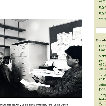
Acce
RSS
d
RSS
d
Word
B
u
Entrada
s
La hi
c
Lima
a
5 his
peru
r
of C
:
Amer
Tara
en Pi
Árbol
John
Tara
test
Vern
or Eric Hobsbawm y yo en plena entrevista. Foto: Jorge Ochoa