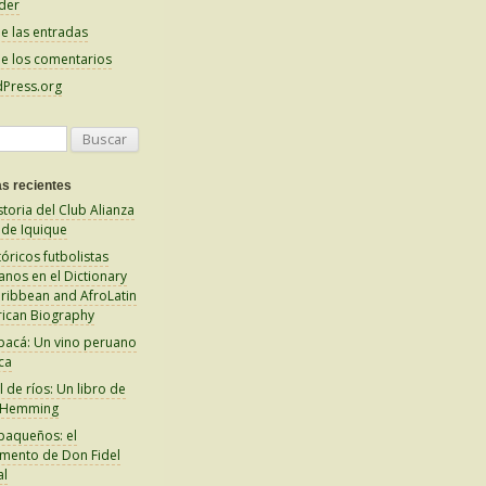
der
e las entradas
e los comentarios
Press.org
s recientes
storia del Club Alianza
 de Iquique
tóricos futbolistas
anos en el Dictionary
aribbean and AfroLatin
ican Biography
pacá: Un vino peruano
ca
 de ríos: Un libro de
 Hemming
paqueños: el
amento de Don Fidel
al