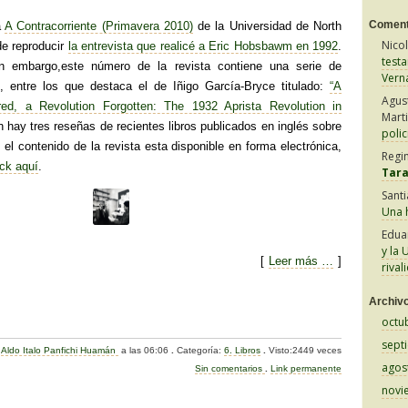
Coment
a
A Contracorriente (Primavera 2010)
de la Universidad de North
Nico
de reproducir
la entrevista que realicé a Eric Hobsbawm en 1992
.
test
in embargo,este número de la revista contiene una serie de
Vern
, entre los que destaca el de Iñigo García-Bryce titulado:
“A
Agus
ed, a Revolution Forgotten: The 1932 Aprista Revolution in
Mart
 hay tres reseñas de recientes libros publicados en inglés sobre
polic
el contenido de la revista esta disponible en forma electrónica,
Regi
ick aquí
.
Tar
Sant
Una h
Edua
y la 
[
Leer más …
]
rival
C
Archiv
octu
o
sept
:
Aldo Italo Panfichi Huamán
a las 06:06
.
Categoría:
6. Libros
.
Visto:2449 veces
m
agos
Sin comentarios
.
Link permanente
p
novi