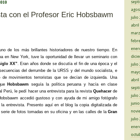
sept
ar
2010
agos
tir
sta con el Profesor Eric Hobsbawm
julio
abril
marz
febr
ener
no de los más brillantes historiadores de nuestro tiempo. En
dici
a en New York, tuve la oportunidad de llevar un seminario con
siglo XX”
. Eran años donde se discutía el fin de una época y el
julio
onsecuencias del derrumbe de la URSS y del mundo socialista, e
mayo
to de movimientos terroristas que se decían de izquierda. Una
abril
 que
Hobsbawm
seguía la política peruana y hacía en clase
sept
al Perú, le pedí hacer una entrevista para la revista
Quehacer
de
julio
Hobsbawm accedió gustoso y con ayuda de mi amigo fotógrafo
juni
la entrevista. Presento aquí en el blog la copia digitalizada de
novi
 serie de fotos tomadas en su oficina y en las calles de la
Gran
julio
ener
octu