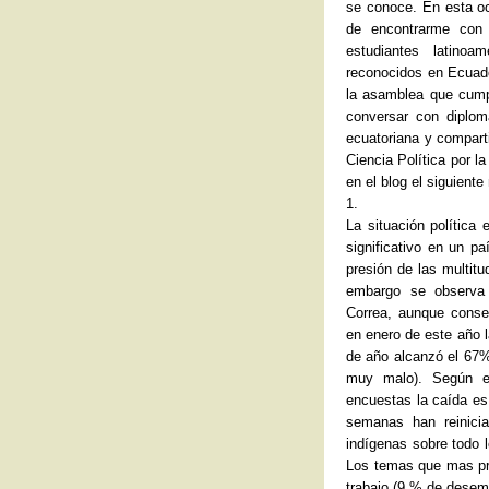
se conoce. En esta oc
de encontrarme con
estudiantes latin
reconocidos en Ecuado
la asamblea que cump
conversar con diplom
ecuatoriana y comparti
Ciencia Política por l
en el blog el siguiente 
1.
La situación política
significativo en un pa
presión de las multitu
embargo se observa 
Correa, aunque conse
en enero de este año 
de año alcanzó el 67
muy malo). Según el
encuestas la caída es
semanas han reinici
indígenas sobre todo 
Los temas que mas pre
trabajo (9 % de desemp