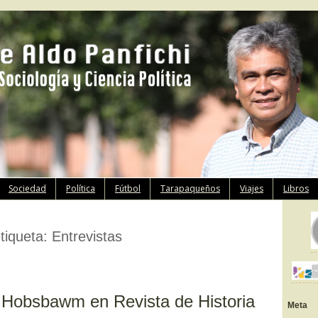
Ir
Sociedad
Política
Fútbol
Tarapaqueños
Viajes
Libros
al
contenido
etiqueta:
Entrevistas
a Hobsbawm en Revista de Historia
Meta