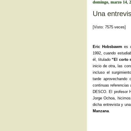
b
domingo, marzo 14, 
o
Una entrevi
o
[Visto: 7575 veces]
k
Eric Hobsbawm
es u
1992, cuando estudiab
él, titulado
“El corto 
inicio de otra, las c
incluso el surgimien
tarde aprovechando
continuas referencias 
DESCO. El profesor 
Jorge Ochoa, hicimos 
dicha entrevista y una
Manzana
.