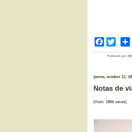
F
T
a
wi
Publicado por:
Al
c
tt
e
er
b
jueves, octubre 22, 2
o
Notas de vi
o
[Visto: 1866 veces]
k