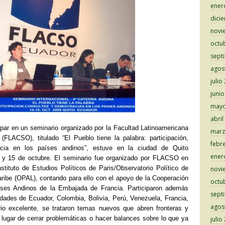
ener
dici
novi
octu
sept
agos
julio
juni
mayo
abril
ipar en un seminario organizado por la Facultad Latinoamericana
marz
(FLACSO), titulado “El Pueblo tiene la palabra: participación,
febr
cia en los países andinos”, estuve en la ciudad de Quito
ener
4 y 15 de octubre. El seminario fue organizado por FLACSO en
nstituto de Estudios Políticos de Paris/Observatorio Político de
novi
aribe (OPAL), contando para ello con el apoyo de la Cooperación
octu
íses Andinos de la Embajada de Francia. Participaron además
sept
idades de Ecuador, Colombia, Bolivia, Perú, Venezuela, Francia,
agos
io excelente, se trataron temas nuevos que abren fronteras y
 lugar de cerrar problemáticas o hacer balances sobre lo que ya
julio