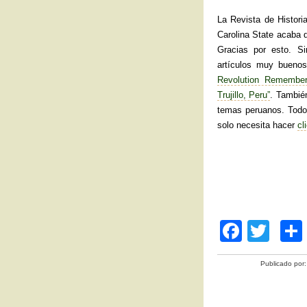
La Revista de Histori
Carolina State acaba 
Gracias por esto. S
artículos muy buenos
Revolution Remember
Trujillo, Peru”
. También
temas peruanos. Todo 
solo necesita hacer
cl
F
T
a
wi
Publicado por
c
tt
e
er