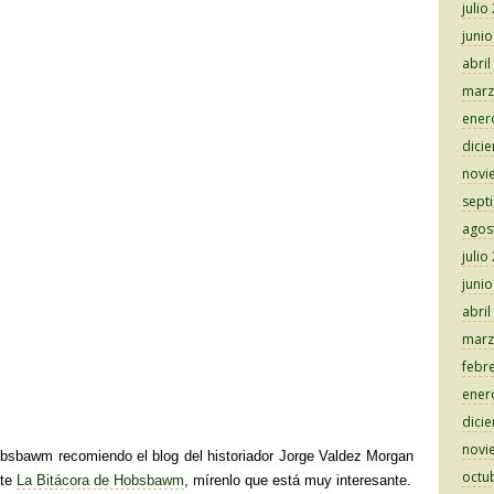
julio
juni
abril
marz
ener
dici
novi
sept
agos
julio
juni
abril
marz
febr
ener
dici
novi
obsbawm recomiendo el blog del historiador Jorge Valdez Morgan
octu
nte
La Bitácora de Hobsbawm
, mírenlo que está muy interesante.