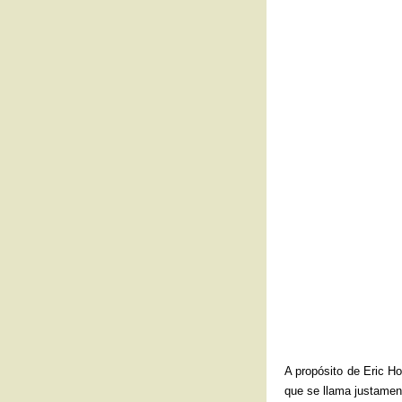
A propósito de Eric H
que se llama justame