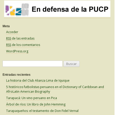
Meta
Acceder
RSS
de las entradas
RSS
de los comentarios
WordPress.org
B
u
Entradas recientes
s
La historia del Club Alianza Lima de Iquique
c
5 históricos futbolistas peruanos en el Dictionary of Caribbean and
a
AfroLatin American Biography
r
Tarapacá: Un vino peruano en Pica
:
Árbol de ríos: Un libro de John Hemming
Tarapaqueños: el testamento de Don Fidel Vernal