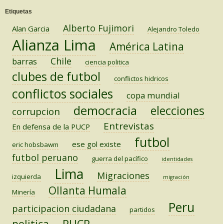
Etiquetas
Alberto Fujimori
Alan Garcia
Alejandro Toledo
Alianza Lima
América Latina
Chile
barras
ciencia politica
clubes de futbol
conflictos hidricos
conflictos sociales
copa mundial
democracia
elecciones
corrupcion
Entrevistas
En defensa de la PUCP
futbol
ese gol existe
eric hobsbawm
futbol peruano
guerra del pacífico
identidades
Lima
Migraciones
izquierda
migración
Ollanta Humala
Minería
Peru
participacion ciudadana
partidos
PUCP
politica