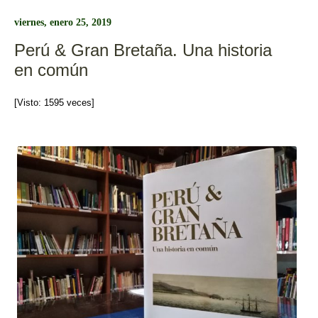
b
ar
viernes, enero 25, 2019
o
tir
Perú & Gran Bretaña. Una historia
o
en común
k
[Visto: 1595 veces]