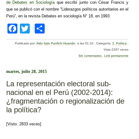
de Debates en Sociología
que escribí junto con César Francis y
que se publicó con el nombre “Liderazgos políticos autoritarios en el
Perú”, en la revista Debates en sociología N° 18, en 1993.
F
T
C
a
wi
o
Publicado por:
Aldo Italo Panfichi Huamán
a las 01:10
.
Categoría:
2. Política
.
c
tt
m
Visto:2267 veces
e
er
p
Sin comentarios
.
Link permanente
b
ar
martes, julio 28, 2015
o
tir
La representación electoral sub-
o
nacional en el Perú (2002-2014):
k
¿fragmentación o regionalización de
la política?
[Visto: 2833 veces]