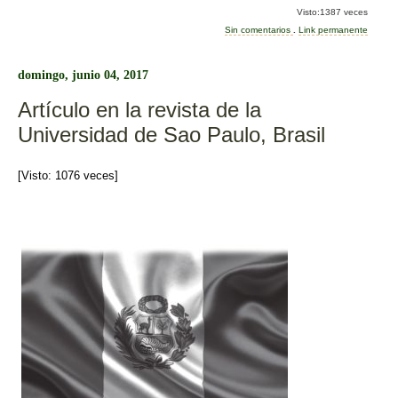
c
tt
m
Visto:1387 veces
e
er
p
Sin comentarios
.
Link permanente
b
ar
domingo, junio 04, 2017
o
tir
Artículo en la revista de la
o
Universidad de Sao Paulo, Brasil
k
[Visto: 1076 veces]