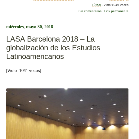
c
tt
m
Fútbol
.
Visto:1049 veces
e
er
p
Sin comentarios
.
Link permanente
b
ar
miércoles, mayo 30, 2018
o
tir
LASA Barcelona 2018 – La
o
globalización de los Estudios
k
Latinoamericanos
[Visto: 1041 veces]