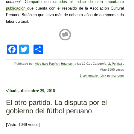
peruano”
.
Comparto con ustedes el índice de esta importante
publicación
que cuenta con el respaldo de la Asociación Cultural
Peruano Británica que lleva más de ochenta años de comprometida
labor cultural.
F
T
C
a
wi
o
Publicado por:
Aldo Italo Panfichi Huamán
a las 12:01
.
Categoría:
2. Política
.
c
tt
m
Visto:1595 veces
e
er
p
1 comentario
.
Link permanente
b
ar
sábado, diciembre 29, 2018
o
tir
El otro partido. La disputa por el
o
gobierno del fútbol peruano
k
[Visto: 1049 veces]