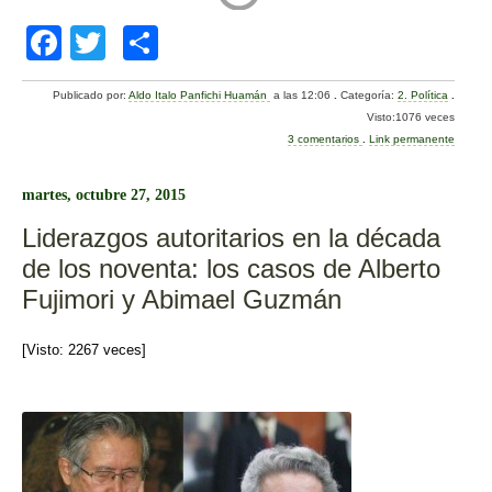
F
T
C
a
wi
o
Publicado por:
Aldo Italo Panfichi Huamán
a las 12:06
.
Categoría:
2. Política
.
c
tt
m
Visto:1076 veces
e
er
p
3 comentarios
.
Link permanente
b
ar
martes, octubre 27, 2015
o
tir
Liderazgos autoritarios en la década
o
de los noventa: los casos de Alberto
k
Fujimori y Abimael Guzmán
[Visto: 2267 veces]