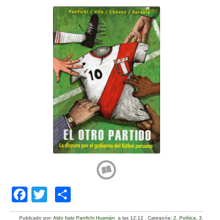
F
T
C
a
wi
o
Publicado por:
Aldo Italo Panfichi Huamán
a las 12:12
.
Categoría:
2. Política
,
3.