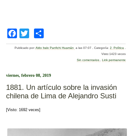
F
T
C
a
wi
o
Publicado por:
Aldo Italo Panfichi Huamán
a las 07:07
.
Categoría:
2. Política
.
c
tt
m
Visto:1423 veces
e
er
p
Sin comentarios
.
Link permanente
b
ar
viernes, febrero 08, 2019
o
tir
1881. Un artículo sobre la invasión
o
chilena de Lima de Alejandro Susti
k
[Visto: 1692 veces]