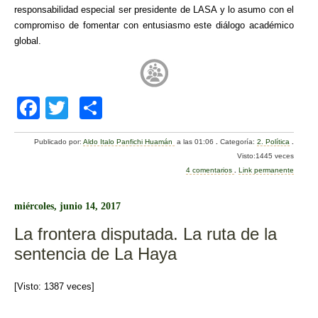
responsabilidad especial ser presidente de LASA y lo asumo con el
compromiso de fomentar con entusiasmo este diálogo académico
global.
F
T
C
a
wi
o
Publicado por:
Aldo Italo Panfichi Huamán
a las 01:06
.
Categoría:
2. Política
.
c
tt
m
Visto:1445 veces
e
er
p
4 comentarios
.
Link permanente
b
ar
miércoles, junio 14, 2017
o
tir
La frontera disputada. La ruta de la
o
sentencia de La Haya
k
[Visto: 1387 veces]