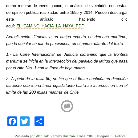
como recurso de investigación, el análisis de veintidós encuestas
de opinión pública realizadas entre 1995 y 2014. Pueden descargar
este artículo haciendo clic
aquí:
EL_CAMINO_HACIA_LA_HAYA_PDF
.
Actualización: Gracias a un amigo experto en derecho marítimo,
puedo señalar un par de precisiones en el primer párrafo del texto.
1.- La Corte Internacional de Justicia dictaminó que la frontera
marítima se inicia en la intersección del paralelo de latitud que pasa
por el Hito Nro. 1 con la línea de baja marea.
2. A partir de la milla 80, se fija que el límite continúa en dirección
suroeste sobre una línea equidistante hasta su intersección con el
límite de las 200 millas marinas de Chile.
F
T
C
a
wi
o
Publicado por:
Aldo Italo Panfichi Huamán
a las 07:06
.
Categoría:
2. Política
.