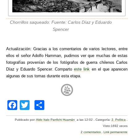
Chorrillos saqueado: Fuente: Carlos Díaz y Eduardo
Spencer
Actualización: Gracias a los comentarios de varios lectores, entre
ellos el señor Adolfo Hamman, pudimos ver que muchas de estas
fotografías provenían de los fotógrafos de guerra chilenos Carlos
Díaz y Eduardo Spencer. Comparto
este link
en el que aparecen
algunas de sus tomas durante esta etapa.
F
T
C
a
wi
o
Publicado por:
Aldo Italo Panfichi Huamán
a las 12:02
.
Categoría:
2. Política
.
c
tt
m
Visto:1692 veces
e
er
p
2 comentarios
.
Link permanente