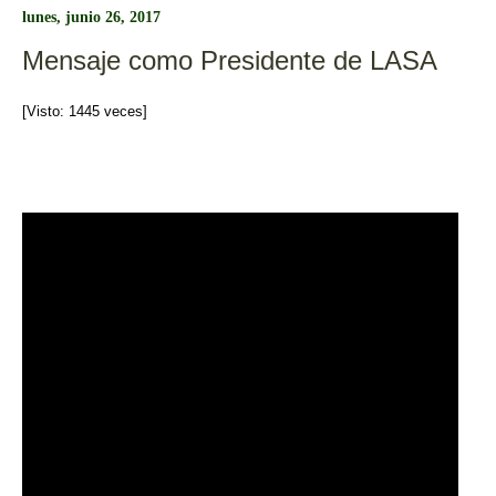
b
ar
lunes, junio 26, 2017
o
tir
Mensaje como Presidente de LASA
o
k
[Visto: 1445 veces]