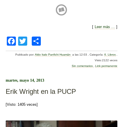
[
Leer más …
]
F
T
C
a
wi
o
Publicado por:
Aldo Italo Panfichi Huamán
a las 12:03
.
Categoría:
6. Libros
.
c
tt
m
Visto:2122 veces
e
er
p
Sin comentarios
.
Link permanente
b
ar
martes, mayo 14, 2013
o
tir
Erik Wright en la PUCP
o
k
[Visto: 1405 veces]