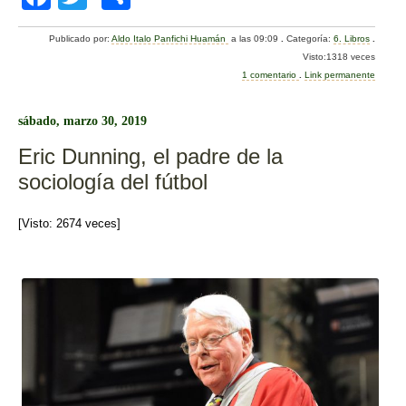
a
wi
o
Publicado por:
Aldo Italo Panfichi Huamán
a las 09:09
.
Categoría:
6. Libros
.
c
tt
m
Visto:1318 veces
e
er
p
1 comentario
.
Link permanente
b
ar
sábado, marzo 30, 2019
o
tir
Eric Dunning, el padre de la
o
sociología del fútbol
k
[Visto: 2674 veces]