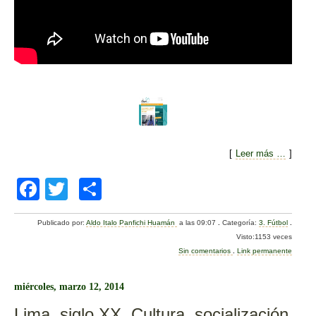
[
Leer más …
]
F
T
C
a
wi
o
Publicado por:
Aldo Italo Panfichi Huamán
a las 09:07
.
Categoría:
3. Fútbol
.
c
tt
m
Visto:1153 veces
e
er
p
Sin comentarios
.
Link permanente
b
ar
miércoles, marzo 12, 2014
o
tir
Lima, siglo XX. Cultura, socialización