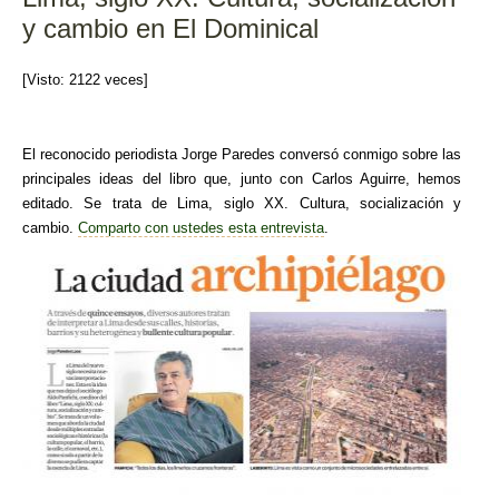
o
y cambio en El Dominical
k
[Visto: 2122 veces]
El reconocido periodista Jorge Paredes conversó conmigo sobre las
principales ideas del libro que, junto con Carlos Aguirre, hemos
editado. Se trata de Lima, siglo XX. Cultura, socialización y
cambio.
Comparto con ustedes esta entrevista
.