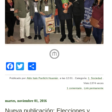
F
T
C
a
wi
o
Publicado por:
Aldo Italo Panfichi Huamán
a las 12:01
.
Categoría:
1. Sociedad
.
c
tt
m
Visto:1374 veces
e
er
p
1 comentario
.
Link permanente
b
ar
martes, noviembre 01, 2016
o
tir
Nueva publicación: Elecciones y