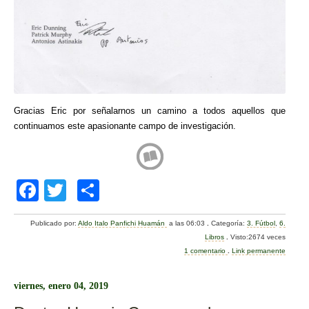
Gracias Eric por señalarnos un camino a todos aquellos que
continuamos este apasionante campo de investigación.
F
T
C
a
wi
o
Publicado por:
Aldo Italo Panfichi Huamán
a las 06:03
.
Categoría:
3. Fútbol
,
6.
c
tt
m
Libros
.
Visto:2674 veces
e
er
p
1 comentario
.
Link permanente
b
ar
viernes, enero 04, 2019
o
tir