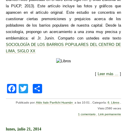
la PUCP, 2013). Este artículo incluye las fotos y gráficos que
aparecen en el artículo original. Este estudio se concentra en
cuestionar ciertas premoniciones y prejuicios acerca de los
pobladores de los barrios populares de nuestra capital. Desde la
sociología, propongo un acercamiento a una zona muy precisa y
emblemática: el Jr. Junín. Comparto con ustedes este texto
SOCIOLOGÍA DE LOS BARRIOS POPULARES DEL CENTRO DE
LIMA, SIGLO XX
[
Leer más …
]
F
T
C
a
wi
o
Publicado por:
Aldo Italo Panfichi Huamán
a las 10:01
.
Categoría:
6. Libros
.
c
tt
m
Visto:2580 veces
e
er
p
1 comentario
.
Link permanente
b
ar
lunes, julio 21, 2014