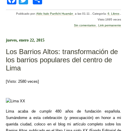
a
wi
o
Publicado por:
Aldo Italo Panfichi Huamán
a las 01:11
.
Categoría:
6. Libros
.
c
tt
m
Visto:1695 veces
e
er
p
Sin comentarios
.
Link permanente
b
ar
jueves, enero 22, 2015
o
tir
Los Barrios Altos: transformación de
o
los barrios populares del centro de
k
Lima
[Visto: 2580 veces]
Lima acaba de cumplir 480 años de fundación española.
Sumándome a esta celebración (y preocupación) en honor a mi
querida ciudad, coloco en el blog mi artículo completo sobre los
Barrios Altos publicado en el libro
Lima siglo XX
(Fondo Editorial de