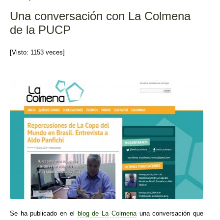
o
tir
Una conversación con La Colmena
o
de la PUCP
k
[Visto: 1153 veces]
Se ha publicado en el
blog de La Colmena
una conversación que