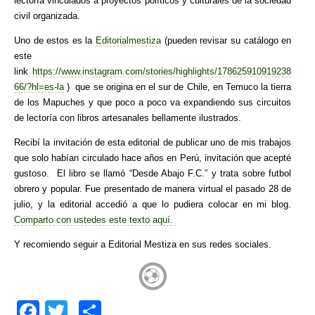
lectoría vinculados a proyectos políticos y culturales de la sociedad
civil organizada.
Uno de estos es la
Editorialmestiza
(pueden revisar su catálogo en
este
link
https://www.instagram.com/stories/highlights/178625910919238
66/?hl=es-la
) que se origina en el sur de Chile, en Temuco la tierra
de los Mapuches y que poco a poco va expandiendo sus circuitos
de lectoría con libros artesanales bellamente ilustrados.
Recibí la invitación de esta editorial de publicar uno de mis trabajos
que solo habían circulado hace años en Perú, invitación que acepté
gustoso. El libro se llamó “Desde Abajo F.C.” y trata sobre futbol
obrero y popular. Fue presentado de manera virtual el pasado 28 de
julio, y la editorial accedió a que lo pudiera colocar en mi blog.
Comparto con ustedes este texto aquí.
Y recomiendo seguir a Editorial Mestiza en sus redes sociales.
F
T
C