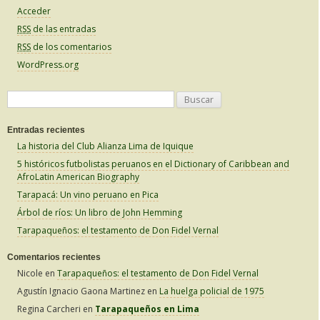
Acceder
RSS
de las entradas
RSS
de los comentarios
WordPress.org
B
u
Entradas recientes
s
La historia del Club Alianza Lima de Iquique
c
5 históricos futbolistas peruanos en el Dictionary of Caribbean and
a
AfroLatin American Biography
r
Tarapacá: Un vino peruano en Pica
:
Árbol de ríos: Un libro de John Hemming
Tarapaqueños: el testamento de Don Fidel Vernal
Comentarios recientes
Nicole
en
Tarapaqueños: el testamento de Don Fidel Vernal
Agustín Ignacio Gaona Martinez
en
La huelga policial de 1975
Regina Carcheri
en
Tarapaqueños en Lima