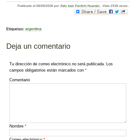
a
wi
o
Publicado el
08/09/2008
por:
Aldo Italo Panfichi Huamán
.
Visto:2538 veces
.
c
tt
m
e
er
p
b
ar
Etiquetas:
argentina
o
tir
Deja un comentario
o
k
Tu dirección de correo electrónico no será publicada.
Los
campos obligatorios están marcados con
*
Comentario
Nombre
*
Correo electrónico
*