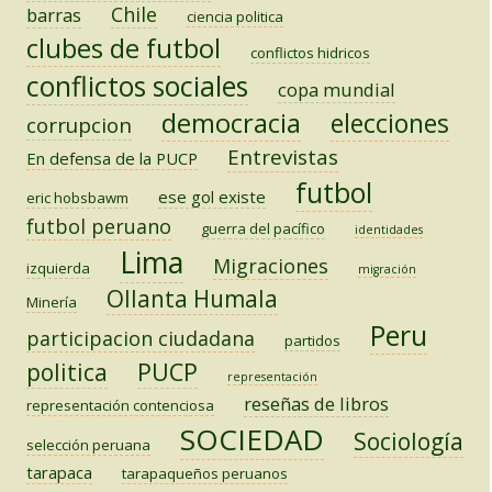
Chile
barras
ciencia politica
clubes de futbol
conflictos hidricos
conflictos sociales
copa mundial
democracia
elecciones
corrupcion
Entrevistas
En defensa de la PUCP
futbol
ese gol existe
eric hobsbawm
futbol peruano
guerra del pacífico
identidades
Lima
Migraciones
izquierda
migración
Ollanta Humala
Minería
Peru
participacion ciudadana
partidos
PUCP
politica
representación
reseñas de libros
representación contenciosa
SOCIEDAD
Sociología
selección peruana
tarapaca
tarapaqueños peruanos