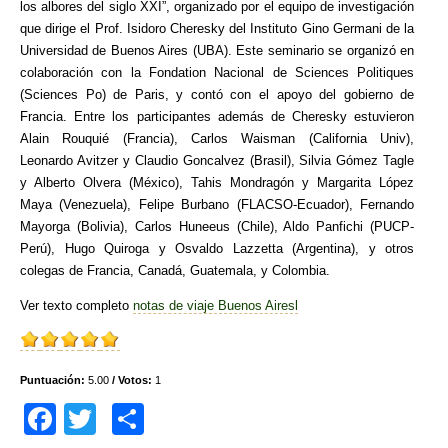
los albores del siglo XXI”, organizado por el equipo de investigación
que dirige el Prof. Isidoro Cheresky del Instituto Gino Germani de la
Universidad de Buenos Aires (UBA). Este seminario se organizó en
colaboración con la Fondation Nacional de Sciences Politiques
(Sciences Po) de Paris, y contó con el apoyo del gobierno de
Francia. Entre los participantes además de Cheresky estuvieron
Alain Rouquié (Francia), Carlos Waisman (California Univ),
Leonardo Avitzer y Claudio Goncalvez (Brasil), Silvia Gómez Tagle
y Alberto Olvera (México), Tahis Mondragón y Margarita López
Maya (Venezuela), Felipe Burbano (FLACSO-Ecuador), Fernando
Mayorga (Bolivia), Carlos Huneeus (Chile), Aldo Panfichi (PUCP-
Perú), Hugo Quiroga y Osvaldo Lazzetta (Argentina), y otros
colegas de Francia, Canadá, Guatemala, y Colombia.
Ver texto completo
notas de viaje Buenos Airesl
Puntuación:
5.00
/ Votos:
1
F
T
C