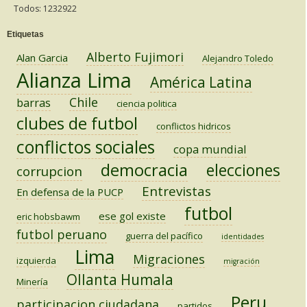
Todos: 1232922
Etiquetas
Alberto Fujimori
Alan Garcia
Alejandro Toledo
Alianza Lima
América Latina
Chile
barras
ciencia politica
clubes de futbol
conflictos hidricos
conflictos sociales
copa mundial
democracia
elecciones
corrupcion
Entrevistas
En defensa de la PUCP
futbol
ese gol existe
eric hobsbawm
futbol peruano
guerra del pacífico
identidades
Lima
Migraciones
izquierda
migración
Ollanta Humala
Minería
Peru
participacion ciudadana
partidos