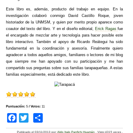
Este libro es, además, producto del trabajo en equipo. En la
investigación colaboró conmigo David Castillo Roque, joven
historiador de la UNMSM, y quien por merito propio aparece como
coautor del texto del libro. Y en el diseño editorial,
Erick Ragas
fue
el encargado de mezclar arte y tecnología para hacer posible este
libro interactivo. También el apoyo de Ricardo Reátegui ha sido
fundamental en la coordinación y asesoría. Finalmente quiero
agradecer a todos aquellos amigos, familiares o lectores de mi blog
que siempre me han apoyado con su participación y me han
compartido sus preguntas sobre sus familias tarapaqueñas. A estas
familias especialmente, está dedicado este libro.
Puntuación:
5
/ Votos:
11
F
T
C
a
wi
o
Publicado el
03/11/2013
por:
Aldo Italo Panfichi Huamán
.
Visto:4315 veces
.