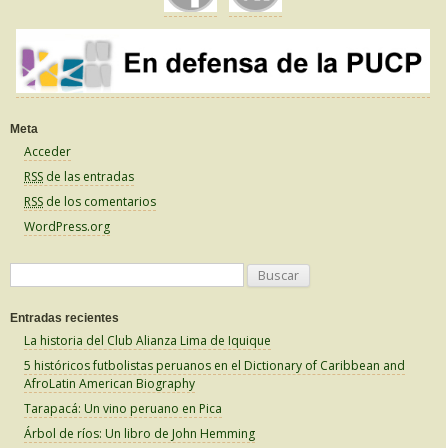
Meta
Acceder
RSS
de las entradas
RSS
de los comentarios
WordPress.org
B
u
Entradas recientes
s
La historia del Club Alianza Lima de Iquique
c
5 históricos futbolistas peruanos en el Dictionary of Caribbean and
a
AfroLatin American Biography
r
Tarapacá: Un vino peruano en Pica
:
Árbol de ríos: Un libro de John Hemming