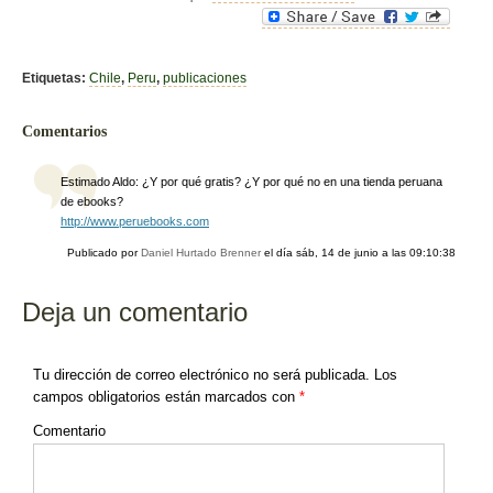
c
tt
m
e
er
p
b
ar
Etiquetas:
Chile
,
Peru
,
publicaciones
o
tir
Comentarios
o
k
Estimado Aldo: ¿Y por qué gratis? ¿Y por qué no en una tienda peruana
de ebooks?
http://www.peruebooks.com
Publicado por
Daniel Hurtado Brenner
el día
sáb, 14 de junio a las 09:10:38
Deja un comentario
Tu dirección de correo electrónico no será publicada.
Los
campos obligatorios están marcados con
*
Comentario