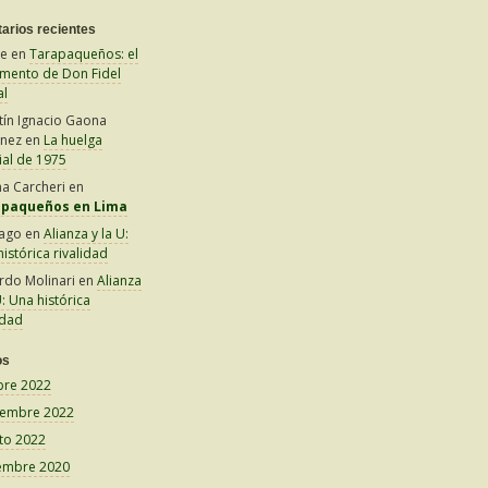
arios recientes
le
en
Tarapaqueños: el
amento de Don Fidel
al
tín Ignacio Gaona
inez
en
La huelga
ial de 1975
na Carcheri
en
apaqueños en Lima
iago
en
Alianza y la U:
istórica rivalidad
rdo Molinari
en
Alianza
U: Una histórica
idad
os
bre 2022
iembre 2022
to 2022
embre 2020