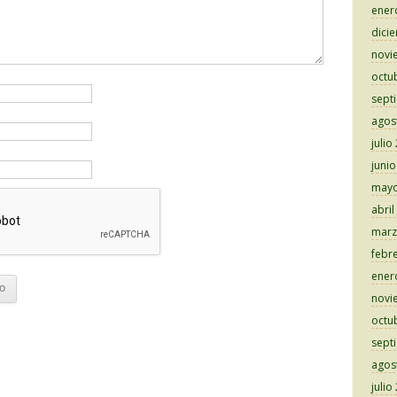
ener
dici
novi
octu
sept
agos
julio
juni
mayo
abril
marz
febr
ener
novi
octu
sept
agos
julio