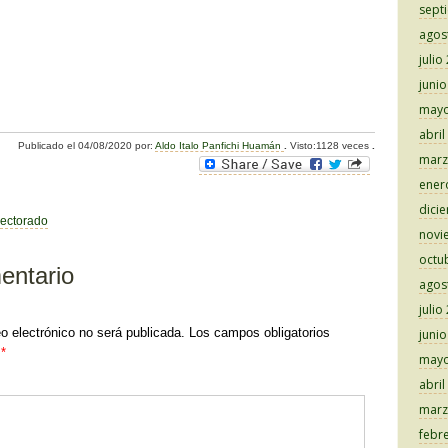
sept
agos
julio
juni
C
mayo
o
abril
Publicado el
04/08/2020
por:
Aldo Italo Panfichi Huamán
.
Visto:1128 veces
.
m
marz
p
ener
dici
ar
rectorado
novi
tir
octu
entario
agos
julio
eo electrónico no será publicada.
Los campos obligatorios
juni
n
*
mayo
abril
marz
febr