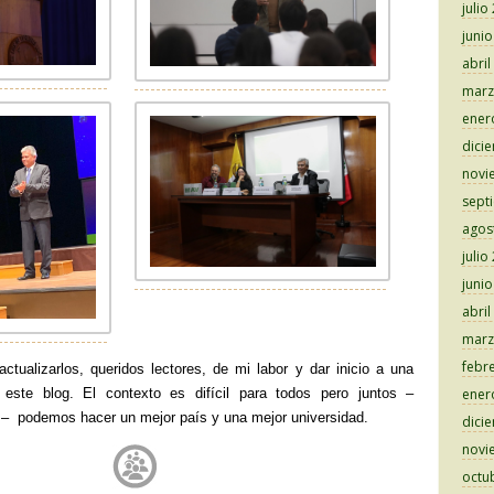
julio
juni
abril
marz
ener
dici
novi
sept
agos
julio
juni
abril
marz
febr
actualizarlos, queridos lectores, de mi labor y dar inicio a una
este blog. El contexto es difícil para todos pero juntos –
ener
 – podemos hacer un mejor país y una mejor universidad.
dici
novi
octu