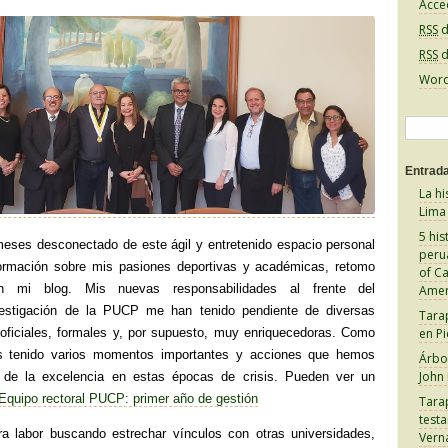
Acce
RSS
d
RSS
d
Word
B
u
Entrada
s
La hi
c
Lima
a
5 his
eses desconectado de este ágil y entretenido espacio personal
peru
r
formación sobre mis pasiones deportivas y académicas, retomo
of C
:
en mi blog. Mis nuevas responsabilidades al frente del
Amer
vestigación de la PUCP me han tenido pendiente de diversas
Tara
oficiales, formales y, por supuesto, muy enriquecedoras. Como
en Pi
os tenido varios momentos importantes y acciones que hemos
Árbol
John
de la excelencia en estas épocas de crisis. Pueden ver un
Equipo rectoral PUCP: primer año de gestión
Tara
test
a labor buscando estrechar vínculos con otras universidades,
Vern