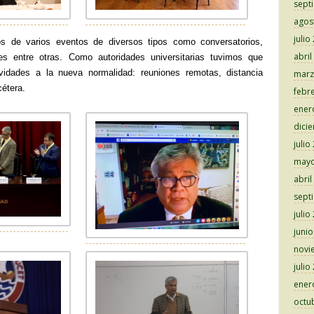
sept
agos
julio
s de varios eventos de diversos tipos como conversatorios,
abril
ales entre otras. Como autoridades universitarias tuvimos que
ividades a la nueva normalidad: reuniones remotas, distancia
marz
cétera.
febr
ener
dici
julio
mayo
abril
sept
julio
juni
novi
julio
ener
octu