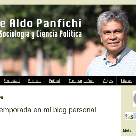
Ir
Sociedad
Política
Fútbol
Tarapaqueños
Viajes
Libros
al
contenido
20
emporada en mi blog personal
Meta