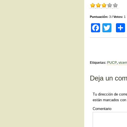
Puntuación:
3
/ Votos:
1
F
T
a
wi
c
tt
e
er
b
Etiquetas:
PUCP
,
vicer
o
Deja un com
o
k
Tu dirección de corr
están marcados co
Comentario