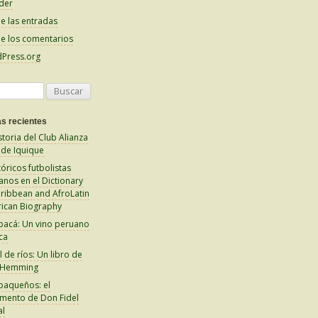
der
e las entradas
e los comentarios
Press.org
s recientes
storia del Club Alianza
 de Iquique
tóricos futbolistas
anos en el Dictionary
aribbean and AfroLatin
ican Biography
pacá: Un vino peruano
ca
 de ríos: Un libro de
 Hemming
paqueños: el
amento de Don Fidel
al