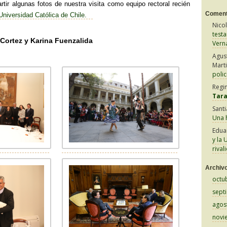
tir algunas fotos de nuestra visita como equipo rectoral recién
Coment
 Universidad Católica de Chile.
Nico
test
 Cortez y Karina Fuenzalida
Vern
Agus
Mart
polic
Regi
Tar
Sant
Una h
Edua
y la 
rival
Archiv
octu
sept
agos
novi