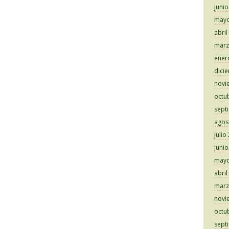
juni
mayo
abril
marz
ener
dici
novi
octu
sept
agos
julio
juni
mayo
abril
marz
novi
octu
sept