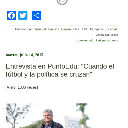
F
T
C
a
wi
o
Publicado por:
Aldo Italo Panfichi Huamán
a las 01:01
.
Categoría:
3. Fútbol
.
c
tt
m
Visto:1528 veces
e
er
p
1 comentario
.
Link permanente
b
ar
martes, julio 14, 2015
o
tir
Entrevista en PuntoEdu: “Cuando el
o
fútbol y la política se cruzan”
k
[Visto: 1338 veces]