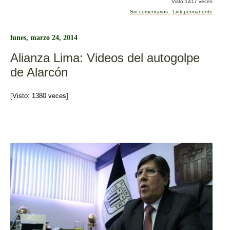
Visto:1417 veces
e
er
p
Sin comentarios
.
Link permanente
b
ar
lunes, marzo 24, 2014
o
tir
Alianza Lima: Videos del autogolpe
o
de Alarcón
k
[Visto: 1380 veces]