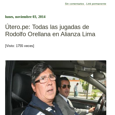
e
er
p
Sin comentarios
.
Link permanente
b
ar
lunes, noviembre 03, 2014
o
tir
Útero.pe: Todas las jugadas de
o
Rodolfo Orellana en Alianza Lima
k
[Visto: 1755 veces]