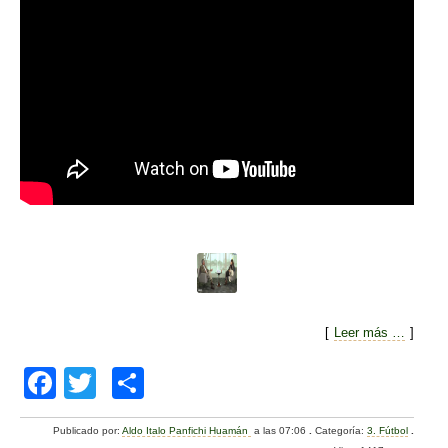
[
Leer más …
]
F
T
C
a
wi
o
Publicado por:
Aldo Italo Panfichi Huamán
a las 07:06
.
Categoría:
3. Fútbol
.
c
tt
m