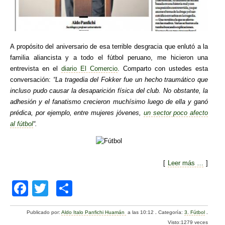
A propósito del aniversario de esa terrible desgracia que enlutó a la
familia aliancista y a todo el fútbol peruano, me hicieron una
entrevista en el
diario El Comercio
. Comparto con ustedes esta
conversación:
“La tragedia del Fokker fue un hecho traumático que
incluso pudo causar la desaparición física del club. No obstante, la
adhesión y el fanatismo crecieron muchísimo luego de ella y ganó
prédica, por ejemplo, entre mujeres jóvenes,
un sector poco afecto
al fútbol
“.
[
Leer más …
]
F
T
C
a
wi
o
Publicado por:
Aldo Italo Panfichi Huamán
a las 10:12
.
Categoría:
3. Fútbol
.
c
tt
m
Visto:1279 veces