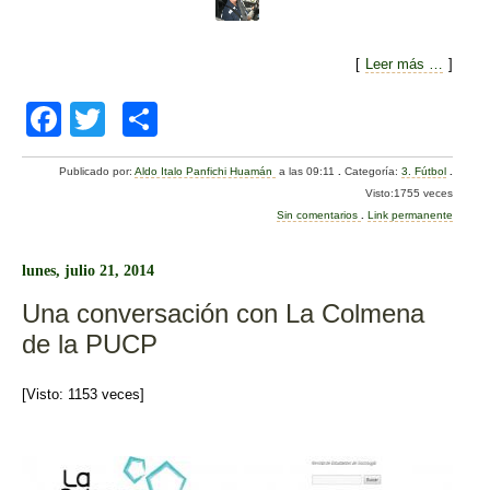
[
Leer más …
]
F
T
C
a
wi
o
Publicado por:
Aldo Italo Panfichi Huamán
a las 09:11
.
Categoría:
3. Fútbol
.
c
tt
m
Visto:1755 veces
e
er
p
Sin comentarios
.
Link permanente
b
ar
lunes, julio 21, 2014
o
tir
Una conversación con La Colmena
o
de la PUCP
k
[Visto: 1153 veces]