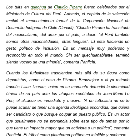
Los tuits en
quechua
de
Claudio Pizarro
fueron celebrados por el
Ministerio de Cultura del Perú. Además, el capitán de la selección
recibió el reconocimiento formal de la Corporación Nacional de
Desarrollo Indígena de Chile (Conadi). “Claudio Pizarro ha transitado
del nacionalismo, del amor por el país, a decir: ‘el Perú también
somos otras nacionalidades, otras lenguas’. Él está haciendo un
gesto político de inclusión. Es un mensaje muy poderoso y
reconocido en todo el mundo. Sin ser quechuahablante, terminó
siendo vocero de una minoría”, comenta Panfichi.
Cuando los futbolistas trascienden más allá de su figura como
deportistas, como el caso de Pizarro, Beausejour o al ya retirado
francés Lilian Thuram, quien en su momento defendió la diversidad
étnica de su país ante los ataques xenófobos de Jean-Marie Le
Pen, el alcance es inmediato y masivo. “A un futbolista no se le
puede acusar de tener una agenda ideológica escondida, que quiera
ser candidato o que busque ocupar un puesto público. Es un actor
que usualmente no se pronuncia sobre este tipo de temas por lo
que tiene un impacto mayor que un activista o un político”, comenta
Panfichi. El fútbol como plataforma política es infalible y poderoso.