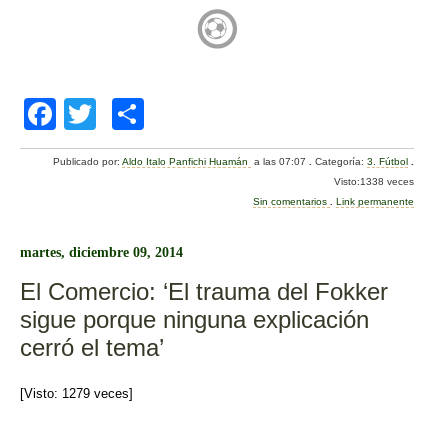
F
T
C
a
wi
o
Publicado por:
Aldo Italo Panfichi Huamán
a las 07:07
.
Categoría:
3. Fútbol
.
c
tt
m
Visto:1338 veces
e
er
p
Sin comentarios
.
Link permanente
b
ar
martes, diciembre 09, 2014
o
tir
El Comercio: ‘El trauma del Fokker
o
sigue porque ninguna explicación
k
cerró el tema’
[Visto: 1279 veces]