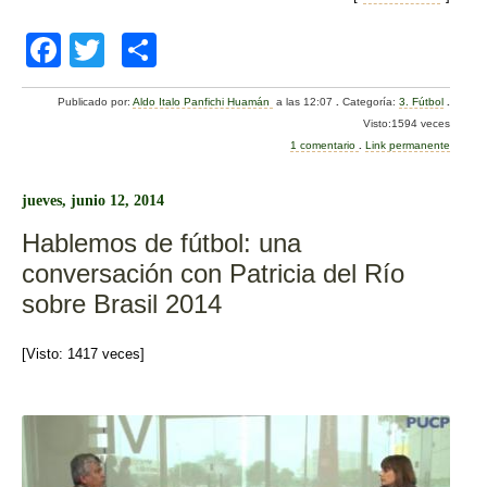
F
T
C
a
wi
o
Publicado por:
Aldo Italo Panfichi Huamán
a las 12:07
.
Categoría:
3. Fútbol
.
c
tt
m
Visto:1594 veces
e
er
p
1 comentario
.
Link permanente
b
ar
jueves, junio 12, 2014
o
tir
Hablemos de fútbol: una
o
conversación con Patricia del Río
k
sobre Brasil 2014
[Visto: 1417 veces]