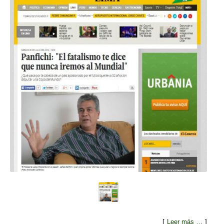
[
Leer más …
]