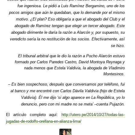
fue ingeniosa. Le pidió a Luis Ramírez Bergamino, uno de los
pocos amigos que aún le quedaban, que lo demande por el mismo
motivo. ¿El plan? Eso obligaría a que el abogado del Club y el
abogado de Ramírez tengan que elegir un tercer abogado. Este
abogado dirimente le daría la razón a Alarcón y, por supuesto, su
veredicto sería la no restitución de los socios. Efectivamente, así
se hizo.
El tribunal arbitral que le dio la razón a Pocho Alarcón estuvo
formado por Carlos Paredes Castro, David Montoya Reynaga y
nada menos que Estela Valdivia, la abogada de Vladimiro
Montesinos.
– Es bien sospechoso, después que conversamos por teléfono, fui
al banco y me encontré con Carlos Dávila Valdivia (hijo de Estela
Valdivia). Él me dijo ‘si algo aparece en La República, yo lo
denuncio, pero con mi madre no se meta’ –cuenta Pujazón.
El artículo completo aquí:
http://utero.pe/2014/10/27/todas-las-
jugadas-de-rodolfo-orellana-en-alianza-lima/