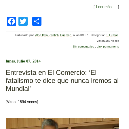
[
Leer más …
]
F
T
C
a
wi
o
Publicado por:
Aldo Italo Panfichi Huamán
a las 09:07
.
Categoría:
3. Fútbol
.
c
tt
m
Visto:1153 veces
e
er
p
Sin comentarios
.
Link permanente
b
ar
lunes, julio 07, 2014
o
tir
Entrevista en El Comercio: ‘El
o
fatalismo te dice que nunca iremos al
k
Mundial’
[Visto: 1594 veces]