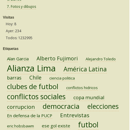
7. Fotos y dibujos
Visitas
Hoy: 8
Ayer: 234
Todos: 1232995
Etiquetas
Alberto Fujimori
Alan Garcia
Alejandro Toledo
Alianza Lima
América Latina
Chile
barras
ciencia politica
clubes de futbol
conflictos hidricos
conflictos sociales
copa mundial
democracia
elecciones
corrupcion
Entrevistas
En defensa de la PUCP
futbol
ese gol existe
eric hobsbawm