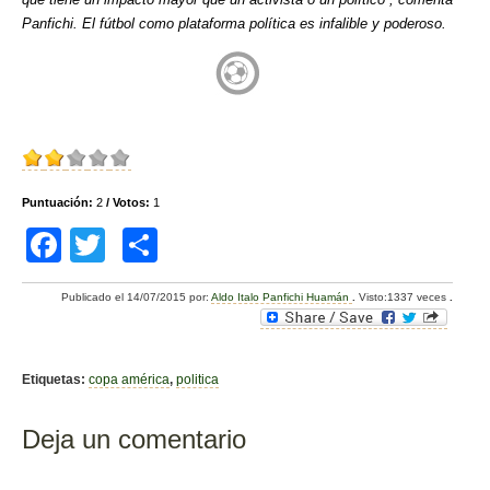
Panfichi. El fútbol como plataforma política es infalible y poderoso.
Puntuación:
2
/ Votos:
1
F
T
C
a
wi
o
Publicado el
14/07/2015
por:
Aldo Italo Panfichi Huamán
.
Visto:1337 veces
.
c
tt
m
e
er
p
b
ar
Etiquetas:
copa américa
,
politica
o
tir
Deja un comentario
o