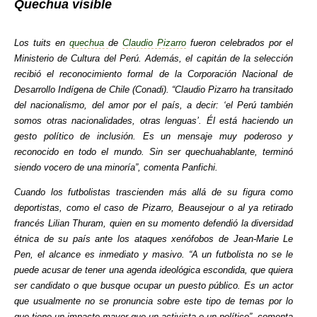
Quechua visible
Los tuits en
quechua
de
Claudio Pizarro
fueron celebrados por el
Ministerio de Cultura del Perú. Además, el capitán de la selección
recibió el reconocimiento formal de la Corporación Nacional de
Desarrollo Indígena de Chile (Conadi). “Claudio Pizarro ha transitado
del nacionalismo, del amor por el país, a decir: ‘el Perú también
somos otras nacionalidades, otras lenguas’. Él está haciendo un
gesto político de inclusión. Es un mensaje muy poderoso y
reconocido en todo el mundo. Sin ser quechuahablante, terminó
siendo vocero de una minoría”, comenta Panfichi.
Cuando los futbolistas trascienden más allá de su figura como
deportistas, como el caso de Pizarro, Beausejour o al ya retirado
francés Lilian Thuram, quien en su momento defendió la diversidad
étnica de su país ante los ataques xenófobos de Jean-Marie Le
Pen, el alcance es inmediato y masivo. “A un futbolista no se le
puede acusar de tener una agenda ideológica escondida, que quiera
ser candidato o que busque ocupar un puesto público. Es un actor
que usualmente no se pronuncia sobre este tipo de temas por lo
que tiene un impacto mayor que un activista o un político”, comenta