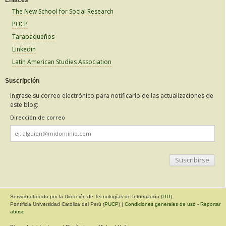
The New School for Social Research
PUCP
Tarapaqueños
Linkedin
Latin American Studies Association
Suscripción
Ingrese su correo electrónico para notificarlo de las actualizaciones de
este blog:
Dirección de correo
Dirección
de
correo
Servicio ofrecido por la Dirección de Tecnologías de Información (
DTI
)
Pontificia Universidad Católica del Perú (
PUCP
) |
Condiciones generales de uso
-
Reportar
abuso