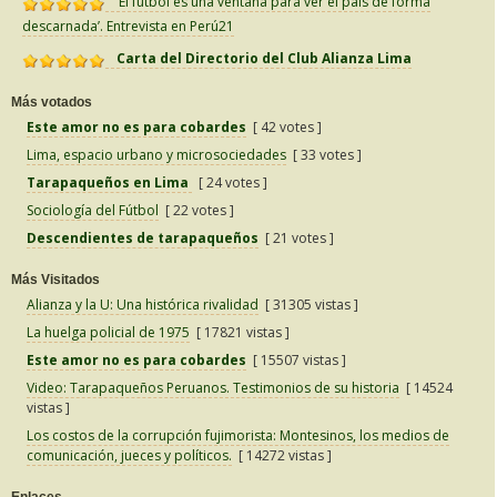
‘El fútbol es una ventana para ver el país de forma
descarnada’. Entrevista en Perú21
Carta del Directorio del Club Alianza Lima
Más votados
Este amor no es para cobardes
[ 42 votes ]
Lima, espacio urbano y microsociedades
[ 33 votes ]
Tarapaqueños en Lima
[ 24 votes ]
Sociología del Fútbol
[ 22 votes ]
Descendientes de tarapaqueños
[ 21 votes ]
Más Visitados
Alianza y la U: Una histórica rivalidad
[ 31305 vistas ]
La huelga policial de 1975
[ 17821 vistas ]
Este amor no es para cobardes
[ 15507 vistas ]
Video: Tarapaqueños Peruanos. Testimonios de su historia
[ 14524
vistas ]
Los costos de la corrupción fujimorista: Montesinos, los medios de
comunicación, jueces y políticos.
[ 14272 vistas ]
Enlaces