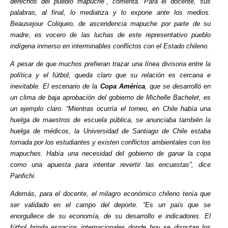
derechos del pueblo mapuche”, comenta. Para el docente, sus
palabras, al final, lo mediatiza y lo expone ante los medios.
Beausejour Coliqueo, de ascendencia mapuche por parte de su
madre, es vocero de las luchas de este representativo pueblo
indígena inmerso en interminables conflictos con el Estado chileno.
A pesar de que muchos prefieran trazar una línea divisoria entre la
política y el fútbol, queda claro que su relación es cercana e
inevitable. El escenario de la
Copa América
, que se desarrolló en
un clima de baja aprobación del gobierno de Michelle Bachelet, es
un ejemplo claro. “Mientras ocurría el torneo, en Chile había una
huelga de maestros de escuela pública, se anunciaba también la
huelga de médicos, la Universidad de Santiago de Chile estaba
tomada por los estudiantes y existen conflictos ambientales con los
mapuches. Había una necesidad del gobierno de ganar la copa
como una apuesta para intentar revertir las encuestas”, dice
Panfichi.
Además, para el docente, el milagro económico chileno tenía que
ser validado en el campo del deporte. “Es un país que se
enorgullece de su economía, de su desarrollo e indicadores. El
fútbol brinda espacios internacionales donde hoy se disputan los