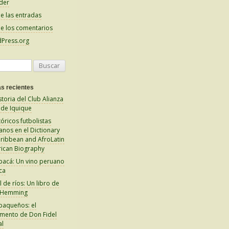
der
e las entradas
e los comentarios
Press.org
s recientes
storia del Club Alianza
 de Iquique
tóricos futbolistas
anos en el Dictionary
aribbean and AfroLatin
ican Biography
pacá: Un vino peruano
ca
 de ríos: Un libro de
 Hemming
paqueños: el
amento de Don Fidel
al