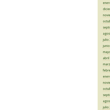
ener
dici
novi
octu
sept
agos
julio
juni
mayo
abril
marz
febr
ener
novi
octu
sept
agos
julio