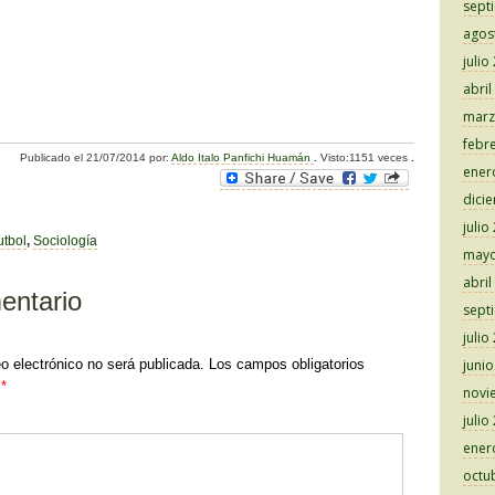
sept
agos
julio
abril
C
marz
o
febr
Publicado el
21/07/2014
por:
Aldo Italo Panfichi Huamán
.
Visto:1151 veces
.
m
ener
dici
p
julio
ar
utbol
,
Sociología
mayo
tir
abril
entario
sept
julio
eo electrónico no será publicada.
Los campos obligatorios
juni
n
*
novi
julio
ener
octu