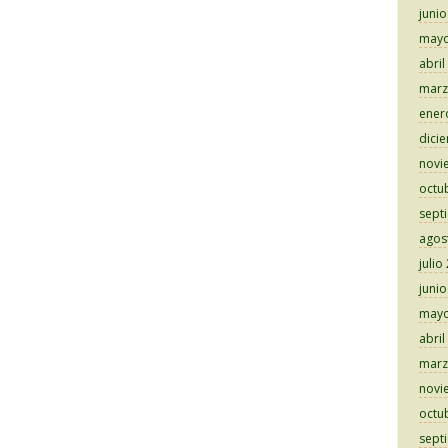
juni
mayo
abril
marz
ener
dici
novi
octu
sept
agos
julio
juni
mayo
abril
marz
novi
octu
sept