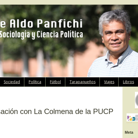
Ir
Sociedad
Política
Fútbol
Tarapaqueños
Viajes
Libros
al
contenido
ación con La Colmena de la PUCP
Meta