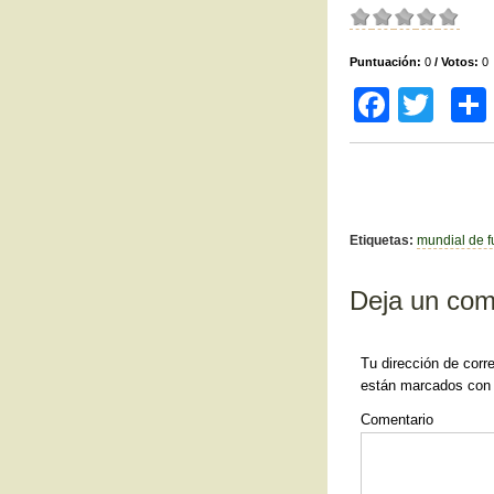
Puntuación:
0
/ Votos:
0
F
T
a
wi
c
tt
e
er
b
Etiquetas:
mundial de f
o
Deja un com
o
k
Tu dirección de corr
están marcados co
Comentario