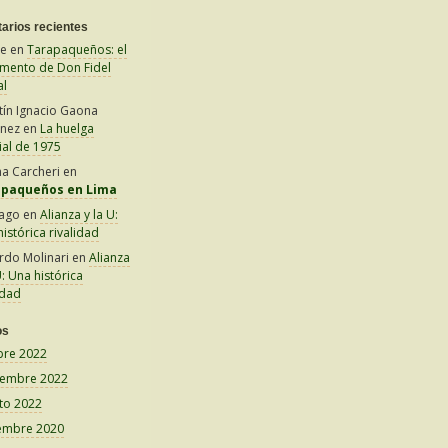
arios recientes
le
en
Tarapaqueños: el
amento de Don Fidel
al
tín Ignacio Gaona
inez
en
La huelga
ial de 1975
na Carcheri
en
apaqueños en Lima
iago
en
Alianza y la U:
istórica rivalidad
rdo Molinari
en
Alianza
U: Una histórica
idad
os
bre 2022
iembre 2022
to 2022
embre 2020