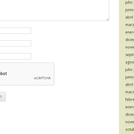
julio
juni
abril
marz
ener
dici
novi
sept
agos
julio
juni
abril
marz
febr
ener
dici
novi
octu