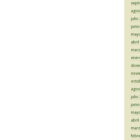
sept
agos
julio
juni
mayo
abril
marz
ener
dici
novi
octu
agos
julio
juni
mayo
abril
marz
febr