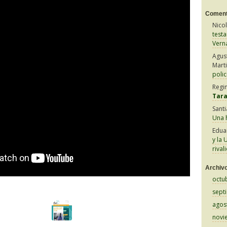
Coment
Nico
test
Vern
Agus
Mart
polic
Regi
Tar
Sant
Una h
Edua
y la 
rival
Archiv
octu
sept
agos
novi