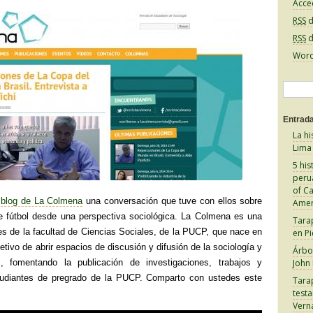
Acce
RSS
d
RSS
d
Word
B
u
Entrada
s
La hi
c
Lima
a
5 his
peru
r
of C
:
l
blog de La Colmena
una conversación que tuve con ellos sobre
Amer
e fútbol desde una perspectiva sociológica. La Colmena es una
Tara
tes de la facultad de Ciencias Sociales, de la PUCP, que nace en
en Pi
etivo de abrir espacios de discusión y difusión de la sociología y
Árbol
s, fomentando la publicación de investigaciones, trabajos y
John
studiantes de pregrado de la PUCP. Comparto con ustedes este
Tara
test
Vern