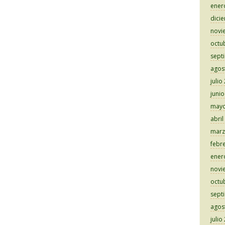
ener
dici
novi
octu
sept
agos
julio
juni
mayo
abril
marz
febr
ener
novi
octu
sept
agos
julio