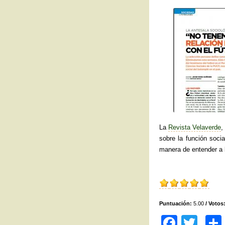
La
Revista Velaverde
,
sobre la función socia
manera de entender a 
Puntuación:
5.00
/ Votos
F
T