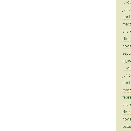
julio
juni
abril
marz
ener
dici
novi
sept
agos
julio
juni
abril
marz
febr
ener
dici
novi
octu