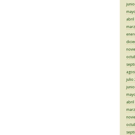
juni
mayo
abril
marz
ener
dici
novi
octu
sept
agos
julio
juni
mayo
abril
marz
novi
octu
sept