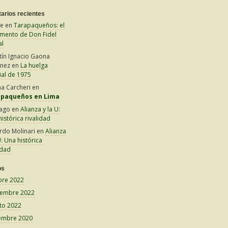
arios recientes
le
en
Tarapaqueños: el
amento de Don Fidel
al
tín Ignacio Gaona
inez
en
La huelga
ial de 1975
na Carcheri
en
apaqueños en Lima
iago
en
Alianza y la U:
istórica rivalidad
rdo Molinari
en
Alianza
U: Una histórica
idad
os
bre 2022
iembre 2022
to 2022
embre 2020