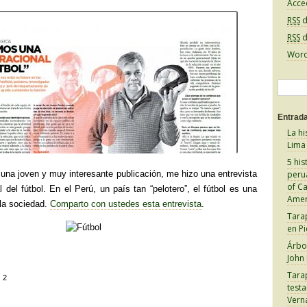
Acce
RSS
d
RSS
d
Word
B
u
Entrada
s
La hi
c
Lima
a
5 his
 una joven y muy interesante publicación, me hizo una entrevista
peru
r
of C
l del fútbol. En el Perú, un país tan “pelotero”, el fútbol es una
:
Amer
la sociedad.
Comparto con ustedes esta entrevista
.
Tara
en Pi
Árbol
John
Tara
:
2
test
C
Vern