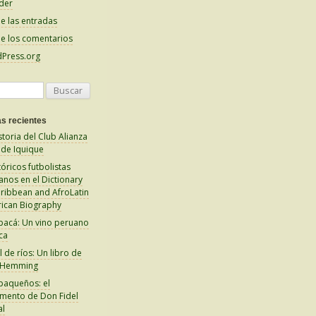
der
e las entradas
e los comentarios
Press.org
s recientes
storia del Club Alianza
 de Iquique
tóricos futbolistas
anos en el Dictionary
aribbean and AfroLatin
ican Biography
pacá: Un vino peruano
ca
 de ríos: Un libro de
 Hemming
paqueños: el
amento de Don Fidel
al