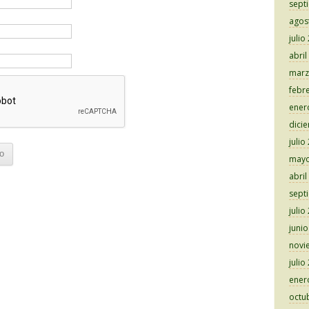
sept
agos
julio
abril
marz
febr
ener
dici
julio
mayo
abril
sept
julio
juni
novi
julio
ener
octu