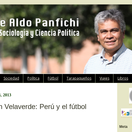
Ir
Sociedad
Política
Fútbol
Tarapaqueños
Viajes
Libros
al
contenido
3, 2013
n Velaverde: Perú y el fútbol
Meta