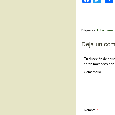
a
wi
c
tt
e
er
b
Etiquetas:
futbol perua
o
Deja un com
o
k
Tu dirección de corr
están marcados co
Comentario
Nombre
*