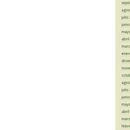
sept
agos
julio
juni
mayo
abril
marz
ener
dici
novi
octu
agos
julio
juni
mayo
abril
marz
febr