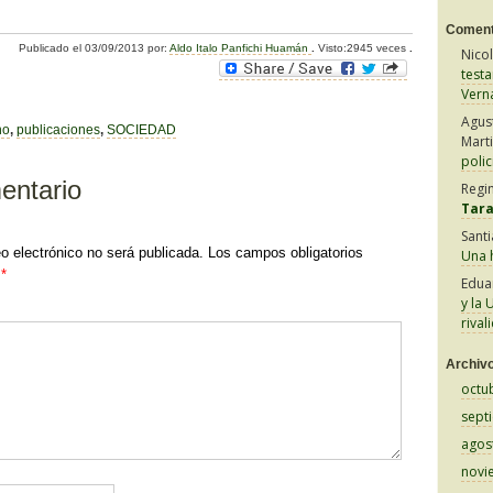
o
Coment
Publicado el
03/09/2013
por:
Aldo Italo Panfichi Huamán
.
Visto:2945 veces
.
Nico
m
test
p
Vern
Agus
ar
no
,
publicaciones
,
SOCIEDAD
Mart
tir
polic
entario
Regi
Tar
Sant
eo electrónico no será publicada.
Los campos obligatorios
Una h
n
*
Edua
y la 
rival
Archiv
octu
sept
agos
novi